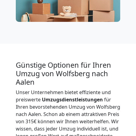
International
Beiladung
National
Beiladung
Günstige Optionen für Ihren
Umzug von Wolfsberg nach
International
Aalen
Unser Unternehmen bietet effiziente und
preiswerte
Umzugsdienstleistungen
für
Internationaler
Ihren bevorstehenden Umzug von Wolfsberg
nach Aalen. Schon ab einem attraktiven Preis
Umzug
von 315€ können wir Ihnen weiterhelfen. Wir
wissen, dass jeder Umzug individuell ist, und
legen großen Wert auf maßgeschneiderte