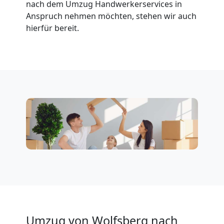
nach dem Umzug Handwerkerservices in
Anspruch nehmen möchten, stehen wir auch
Klaviertransport
hierfür bereit.
Wolfsberg
Privatumzug
Wolfsberg
Tresortransport
in
Wolfsberg
Umzug von Wolfsberg nach