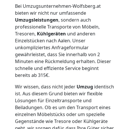
Lagerung
Bei Umzugsunternehmen-Wolfsberg.at
bieten wir nicht nur umfassende
Wolfsberg
Umzugsleistungen
, sondern auch
professionelle Transporte von Möbeln,
Tresoren,
Kühlgeräten
und anderen
Full-
Einzelstücken nach Aalen. Unser
unkompliziertes Anfrageformular
Service-
gewährleistet, dass Sie innerhalb von 2
Minuten eine Rückmeldung erhalten. Dieser
Umzug
schnelle und effiziente Service beginnt
bereits ab 315€.
Wolfsberg
Wir wissen, dass nicht jeder
Umzug
identisch
ist. Aus diesem Grund bieten wir flexible
Lösungen für Einzeltransporte und
Qualitäts-
Beiladungen. Ob es um den Transport eines
einzelnen Möbelstücks oder um spezielle
Umzüge
Gegenstände wie Tresore oder Kühlgeräte
geht, wir sorgen dafür, dass Ihre Güter sicher