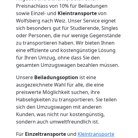
International
Preisnachlass von 10% für Beiladungen
sowie Einzel- und
Kleintransporte
von
Wolfsberg nach Weiz. Unser Service eignet
Internationaler
sich besonders gut für Studierende, Singles
oder Personen, die nur wenige Gegenstände
Umzug
zu transportieren haben. Wir bieten Ihnen
eine effiziente und kostengünstige Lösung
für Ihren Umzug, ohne dass Sie den
Nationaler
gesamten Umzugswagen bezahlen müssen.
Umzug
Unsere
Beiladungsoption
ist eine
ausgezeichnete Wahl für alle, die eine
preiswerte Möglichkeit suchen, ihre
Habseligkeiten zu transportieren. Sie teilen
sich den Umzugswagen mit anderen
Kunden, was nicht nur kostengünstig,
sondern auch umweltfreundlich ist.
Für
Einzeltransporte
und
Kleintransporte