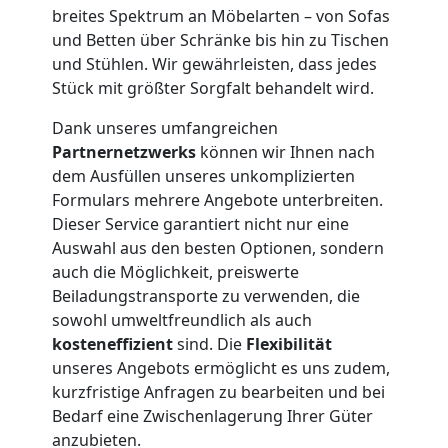
breites Spektrum an Möbelarten – von Sofas
Wolfsberg
und Betten über Schränke bis hin zu Tischen
und Stühlen. Wir gewährleisten, dass jedes
Stück mit größter Sorgfalt behandelt wird.
Möbeltransport
Dank unseres umfangreichen
Partnernetzwerks
können wir Ihnen nach
Wolfsberg
dem Ausfüllen unseres unkomplizierten
Formulars mehrere Angebote unterbreiten.
Dieser Service garantiert nicht nur eine
Beiladung
Auswahl aus den besten Optionen, sondern
auch die Möglichkeit, preiswerte
Wolfsberg
Beiladungstransporte zu verwenden, die
sowohl umweltfreundlich als auch
kosteneffizient
sind. Die
Flexibilität
Mini
unseres Angebots ermöglicht es uns zudem,
kurzfristige Anfragen zu bearbeiten und bei
Umzug
Bedarf eine Zwischenlagerung Ihrer Güter
anzubieten.