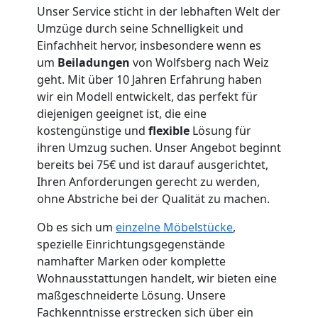
Unser Service sticht in der lebhaften Welt der
Umzüge durch seine Schnelligkeit und
Umzugshelfer
Einfachheit hervor, insbesondere wenn es
um
Beiladungen
von Wolfsberg nach Weiz
Wolfsberg
geht. Mit über 10 Jahren Erfahrung haben
wir ein Modell entwickelt, das perfekt für
diejenigen geeignet ist, die eine
Möbeltaxi
kostengünstige und
flexible
Lösung für
ihren Umzug suchen. Unser Angebot beginnt
bereits bei 75€ und ist darauf ausgerichtet,
Wolfsberg
Ihren Anforderungen gerecht zu werden,
ohne Abstriche bei der Qualität zu machen.
Kleintransport
Ob es sich um
einzelne Möbelstücke
,
spezielle Einrichtungsgegenstände
Wolfsberg
namhafter Marken oder komplette
Wohnausstattungen handelt, wir bieten eine
maßgeschneiderte Lösung. Unsere
Möbelmontage
Fachkenntnisse erstrecken sich über ein