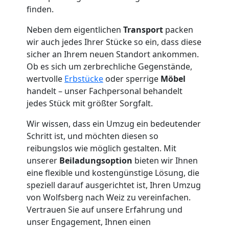
finden.
Tresortransport
Neben dem eigentlichen
Transport
packen
wir auch jedes Ihrer Stücke so ein, dass diese
in
sicher an Ihrem neuen Standort ankommen.
Ob es sich um zerbrechliche Gegenstände,
Wolfsberg
wertvolle
Erbstücke
oder sperrige
Möbel
handelt – unser Fachpersonal behandelt
jedes Stück mit größter Sorgfalt.
Umzug
Wir wissen, dass ein Umzug ein bedeutender
Schritt ist, und möchten diesen so
für
reibungslos wie möglich gestalten. Mit
unserer
Beiladungsoption
bieten wir Ihnen
Senioren
eine flexible und kostengünstige Lösung, die
speziell darauf ausgerichtet ist, Ihren Umzug
in
von Wolfsberg nach Weiz zu vereinfachen.
Vertrauen Sie auf unsere Erfahrung und
Wolfsberg
unser Engagement, Ihnen einen