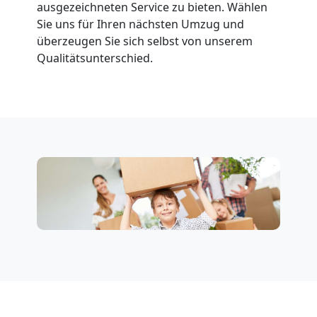
ausgezeichneten Service zu bieten. Wählen
Sie uns für Ihren nächsten Umzug und
Fernumzug
überzeugen Sie sich selbst von unserem
Qualitätsunterschied.
Wolfsberg
Firmenumzug
Wolfsberg
Büroumzug
Wolfsberg
Expressumzug