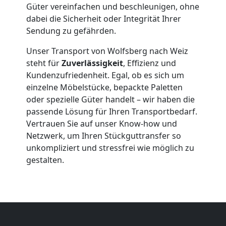
Güter vereinfachen und beschleunigen, ohne
Wolfsberg
dabei die Sicherheit oder Integrität Ihrer
Sendung zu gefährden.
Qualitäts-
Unser Transport von Wolfsberg nach Weiz
steht für
Zuverlässigkeit
, Effizienz und
Kundenzufriedenheit. Egal, ob es sich um
Umzüge
einzelne Möbelstücke, bepackte Paletten
oder spezielle Güter handelt – wir haben die
Wolfsberg
passende Lösung für Ihren Transportbedarf.
Vertrauen Sie auf unser Know-how und
Netzwerk, um Ihren Stückguttransfer so
Vereinsumzug
unkompliziert und stressfrei wie möglich zu
gestalten.
Wolfsberg
Anfrage