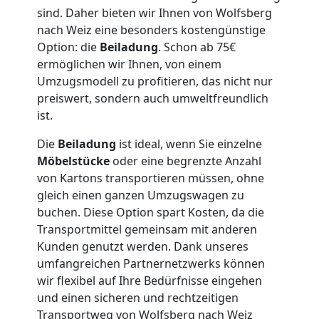
Möbellift
sind. Daher bieten wir Ihnen von Wolfsberg
nach Weiz eine besonders kostengünstige
Wolfsberg
Option: die
Beiladung
. Schon ab 75€
ermöglichen wir Ihnen, von einem
Übersiedlung
Umzugsmodell zu profitieren, das nicht nur
preiswert, sondern auch umweltfreundlich
ist.
Wolfsberg
Die
Beiladung
ist ideal, wenn Sie einzelne
Möbelstücke
oder eine begrenzte Anzahl
Klaviertransport
von Kartons transportieren müssen, ohne
gleich einen ganzen Umzugswagen zu
Wolfsberg
buchen. Diese Option spart Kosten, da die
Transportmittel gemeinsam mit anderen
Kunden genutzt werden. Dank unseres
Privatumzug
umfangreichen Partnernetzwerks können
wir flexibel auf Ihre Bedürfnisse eingehen
Wolfsberg
und einen sicheren und rechtzeitigen
Transportweg von Wolfsberg nach Weiz