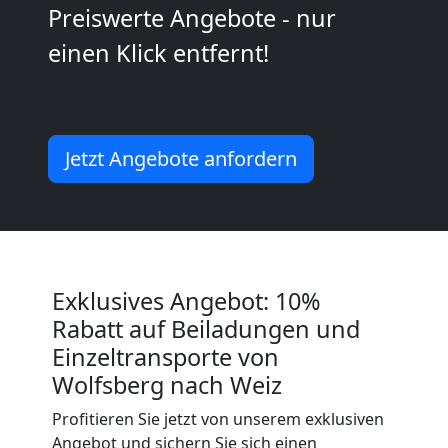
Preiswerte Angebote - nur
Möbeltransport
einen Klick entfernt!
National
Möbeltransport
Jetzt Angebote anfordern
International
Beiladung
Exklusives Angebot: 10%
National
Rabatt auf Beiladungen und
Einzeltransporte von
Wolfsberg nach Weiz
Beiladung
Profitieren Sie jetzt von unserem exklusiven
Angebot und sichern Sie sich einen