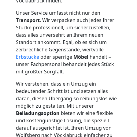
Vöcklabruck finden.
Wolfsberg
Unser Service umfasst nicht nur den
Transport
. Wir verpacken auch jedes Ihrer
Tresortransport
Stücke professionell, um sicherzustellen,
dass alles unversehrt an Ihrem neuen
in
Standort ankommt. Egal, ob es sich um
zerbrechliche Gegenstände, wertvolle
Erbstücke
oder sperrige
Möbel
handelt –
Wolfsberg
unser Fachpersonal behandelt jedes Stück
mit größter Sorgfalt.
Umzug
Wir verstehen, dass ein Umzug ein
bedeutender Schritt ist und setzen alles
für
daran, diesen Übergang so reibungslos wie
möglich zu gestalten. Mit unserer
Senioren
Beiladungsoption
bieten wir eine flexible
und kostengünstige Lösung, die speziell
darauf ausgerichtet ist, Ihren Umzug von
in
Wolfsberg nach Vöcklabruck einfacher zu