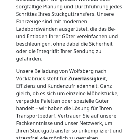
Umzug
sorgfältige Planung und Durchführung jedes
Schrittes Ihres Stückguttransfers. Unsere
Fahrzeuge sind mit modernen
Wolfsberg
Ladebordwänden ausgerüstet, die das Be-
und Entladen Ihrer Güter vereinfachen und
Qualitäts-
beschleunigen, ohne dabei die Sicherheit
oder die Integrität Ihrer Sendung zu
gefährden.
Umzüge
Unsere Beiladung von Wolfsberg nach
Wolfsberg
Vöcklabruck steht für
Zuverlässigkeit
,
Effizienz und Kundenzufriedenheit. Ganz
gleich, ob es sich um einzelne Möbelstücke,
Vereinsumzug
verpackte Paletten oder spezielle Güter
handelt – wir haben die Lösung für Ihren
Wolfsberg
Transportbedarf. Vertrauen Sie auf unsere
Fachkenntnisse und unser Netzwerk, um
Ihren Stückguttransfer so unkompliziert und
stressfrei wie möglich zu gestalten.