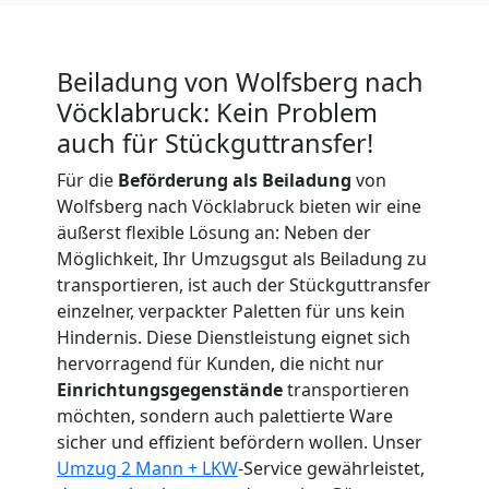
Expressumzug
Beiladung von Wolfsberg nach
Wolfsberg
Vöcklabruck: Kein Problem
auch für Stückguttransfer!
Tragehilfe
Für die
Beförderung als Beiladung
von
Wolfsberg nach Vöcklabruck bieten wir eine
Wolfsberg
äußerst flexible Lösung an: Neben der
Möglichkeit, Ihr Umzugsgut als Beiladung zu
transportieren, ist auch der Stückguttransfer
Kleiner
einzelner, verpackter Paletten für uns kein
Hindernis. Diese Dienstleistung eignet sich
Umzug
hervorragend für Kunden, die nicht nur
Einrichtungsgegenstände
transportieren
Wolfsberg
möchten, sondern auch palettierte Ware
sicher und effizient befördern wollen. Unser
Umzug 2 Mann + LKW
-Service gewährleistet,