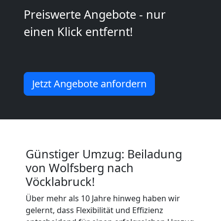
Kunsttransport
Preiswerte Angebote - nur
einen Klick entfernt!
Wolfsberg
Umzug
Jetzt Angebote anfordern
Wolfsberg
3
Mann
Günstiger Umzug: Beiladung
von Wolfsberg nach
+
Vöcklabruck!
Über mehr als 10 Jahre hinweg haben wir
LKW
gelernt, dass Flexibilität und Effizienz