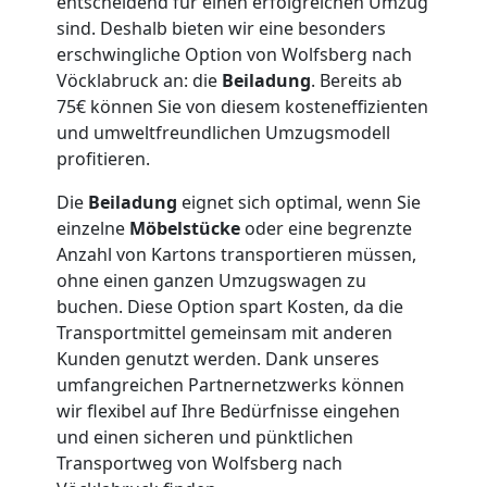
entscheidend für einen erfolgreichen Umzug
sind. Deshalb bieten wir eine besonders
Möbellift
erschwingliche Option von Wolfsberg nach
Vöcklabruck an: die
Beiladung
. Bereits ab
Wolfsberg
75€ können Sie von diesem kosteneffizienten
und umweltfreundlichen Umzugsmodell
profitieren.
Übersiedlung
Die
Beiladung
eignet sich optimal, wenn Sie
einzelne
Möbelstücke
oder eine begrenzte
Wolfsberg
Anzahl von Kartons transportieren müssen,
ohne einen ganzen Umzugswagen zu
buchen. Diese Option spart Kosten, da die
Klaviertransport
Transportmittel gemeinsam mit anderen
Kunden genutzt werden. Dank unseres
Wolfsberg
umfangreichen Partnernetzwerks können
wir flexibel auf Ihre Bedürfnisse eingehen
und einen sicheren und pünktlichen
Privatumzug
Transportweg von Wolfsberg nach