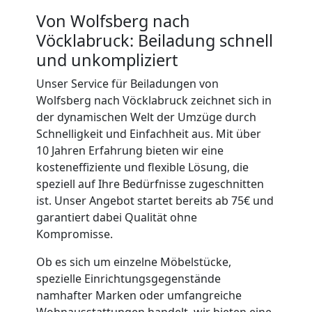
Von Wolfsberg nach
Vöcklabruck: Beiladung schnell
und unkompliziert
Umzugshelfer
Unser Service für Beiladungen von
Wolfsberg nach Vöcklabruck zeichnet sich in
Wolfsberg
der dynamischen Welt der Umzüge durch
Schnelligkeit und Einfachheit aus. Mit über
10 Jahren Erfahrung bieten wir eine
Möbeltaxi
kosteneffiziente und flexible Lösung, die
speziell auf Ihre Bedürfnisse zugeschnitten
Wolfsberg
ist. Unser Angebot startet bereits ab 75€ und
garantiert dabei Qualität ohne
Kompromisse.
Kleintransport
Ob es sich um einzelne Möbelstücke,
spezielle Einrichtungsgegenstände
Wolfsberg
namhafter Marken oder umfangreiche
Wohnausstattungen handelt, wir bieten eine