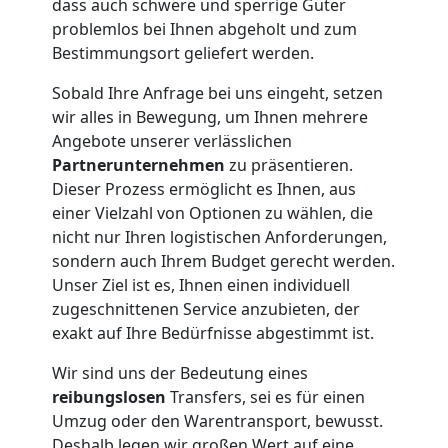
Küchenumzug
dass auch schwere und sperrige Güter
problemlos bei Ihnen abgeholt und zum
Bestimmungsort geliefert werden.
Wolfsberg
Sobald Ihre Anfrage bei uns eingeht, setzen
wir alles in Bewegung, um Ihnen mehrere
Umzug
Angebote unserer verlässlichen
Partnerunternehmen
zu präsentieren.
und
Dieser Prozess ermöglicht es Ihnen, aus
einer Vielzahl von Optionen zu wählen, die
Lagerung
nicht nur Ihren logistischen Anforderungen,
sondern auch Ihrem Budget gerecht werden.
Unser Ziel ist es, Ihnen einen individuell
Wolfsberg
zugeschnittenen Service anzubieten, der
exakt auf Ihre Bedürfnisse abgestimmt ist.
Full-
Wir sind uns der Bedeutung eines
reibungslosen
Transfers, sei es für einen
Service-
Umzug oder den Warentransport, bewusst.
Deshalb legen wir großen Wert auf eine