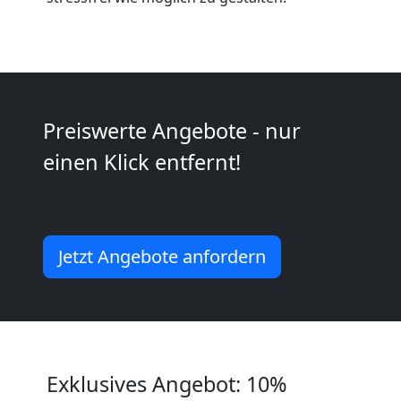
Anfrage
Möbeltransport
National
Preiswerte Angebote - nur
einen Klick entfernt!
Möbeltransport
International
Jetzt Angebote anfordern
Beiladung
National
Exklusives Angebot: 10%