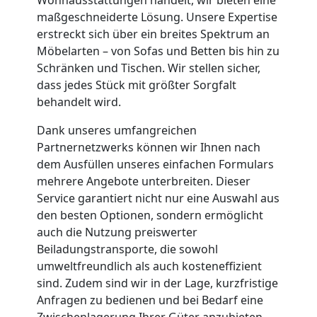
maßgeschneiderte Lösung. Unsere Expertise
Möbelmontage
erstreckt sich über ein breites Spektrum an
Möbelarten – von Sofas und Betten bis hin zu
Wolfsberg
Schränken und Tischen. Wir stellen sicher,
dass jedes Stück mit größter Sorgfalt
behandelt wird.
Möbeltransport
Dank unseres umfangreichen
Wolfsberg
Partnernetzwerks können wir Ihnen nach
dem Ausfüllen unseres einfachen Formulars
mehrere Angebote unterbreiten. Dieser
Beiladung
Service garantiert nicht nur eine Auswahl aus
den besten Optionen, sondern ermöglicht
Wolfsberg
auch die Nutzung preiswerter
Beiladungstransporte, die sowohl
umweltfreundlich als auch kosteneffizient
Mini
sind. Zudem sind wir in der Lage, kurzfristige
Anfragen zu bedienen und bei Bedarf eine
Zwischenlagerung Ihrer Güter anzubieten.