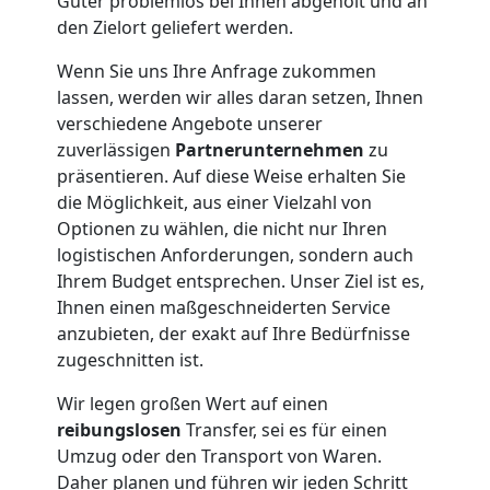
Güter problemlos bei Ihnen abgeholt und an
den Zielort geliefert werden.
Wolfsberg
Wenn Sie uns Ihre Anfrage zukommen
lassen, werden wir alles daran setzen, Ihnen
Umzug
verschiedene Angebote unserer
zuverlässigen
Partnerunternehmen
zu
und
präsentieren. Auf diese Weise erhalten Sie
die Möglichkeit, aus einer Vielzahl von
Optionen zu wählen, die nicht nur Ihren
Lagerung
logistischen Anforderungen, sondern auch
Ihrem Budget entsprechen. Unser Ziel ist es,
Wolfsberg
Ihnen einen maßgeschneiderten Service
anzubieten, der exakt auf Ihre Bedürfnisse
zugeschnitten ist.
Full-
Wir legen großen Wert auf einen
Service-
reibungslosen
Transfer, sei es für einen
Umzug oder den Transport von Waren.
Daher planen und führen wir jeden Schritt