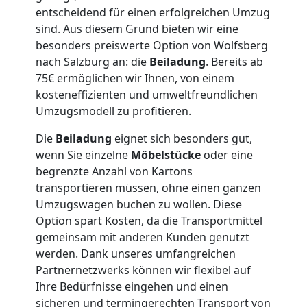
Möbellift
entscheidend für einen erfolgreichen Umzug
sind. Aus diesem Grund bieten wir eine
besonders preiswerte Option von Wolfsberg
Wolfsberg
nach Salzburg an: die
Beiladung
. Bereits ab
75€ ermöglichen wir Ihnen, von einem
kosteneffizienten und umweltfreundlichen
Übersiedlung
Umzugsmodell zu profitieren.
Wolfsberg
Die
Beiladung
eignet sich besonders gut,
wenn Sie einzelne
Möbelstücke
oder eine
begrenzte Anzahl von Kartons
Klaviertransport
transportieren müssen, ohne einen ganzen
Umzugswagen buchen zu wollen. Diese
Wolfsberg
Option spart Kosten, da die Transportmittel
gemeinsam mit anderen Kunden genutzt
werden. Dank unseres umfangreichen
Privatumzug
Partnernetzwerks können wir flexibel auf
Ihre Bedürfnisse eingehen und einen
sicheren und termingerechten Transport von