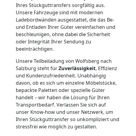
Umzug
Ihres Stückguttransfers sorgfältig aus.
Unsere Fahrzeuge sind mit modernen
Wolfsberg
Ladebordwänden ausgestattet, die das Be-
und Entladen Ihrer Güter vereinfachen und
beschleunigen, ohne dabei die Sicherheit
Qualitäts-
oder Integrität Ihrer Sendung zu
beeinträchtigen.
Umzüge
Unsere Teilbeiladung von Wolfsberg nach
Salzburg steht für
Zuverlässigkeit
, Effizienz
Wolfsberg
und Kundenzufriedenheit. Unabhängig
davon, ob es sich um einzelne Möbelstücke,
bepackte Paletten oder spezielle Güter
Vereinsumzug
handelt – wir haben die Lösung für Ihren
Transportbedarf. Verlassen Sie sich auf
Wolfsberg
unser Know-how und unser Netzwerk, um
Ihren Stückguttransfer so unkompliziert und
stressfrei wie möglich zu gestalten.
Anfrage