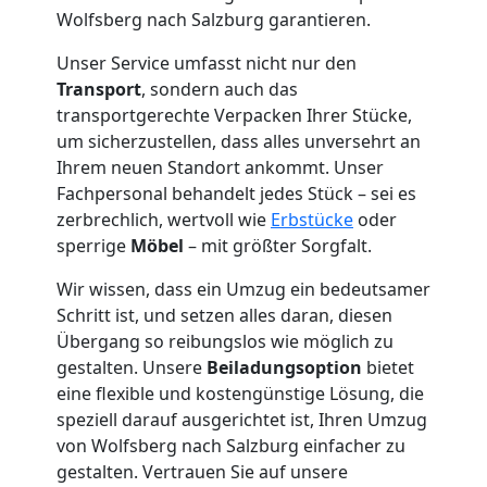
Wolfsberg
Wolfsberg nach Salzburg garantieren.
Unser Service umfasst nicht nur den
Tresortransport
Transport
, sondern auch das
transportgerechte Verpacken Ihrer Stücke,
in
um sicherzustellen, dass alles unversehrt an
Ihrem neuen Standort ankommt. Unser
Wolfsberg
Fachpersonal behandelt jedes Stück – sei es
zerbrechlich, wertvoll wie
Erbstücke
oder
sperrige
Möbel
– mit größter Sorgfalt.
Umzug
Wir wissen, dass ein Umzug ein bedeutsamer
Schritt ist, und setzen alles daran, diesen
für
Übergang so reibungslos wie möglich zu
gestalten. Unsere
Beiladungsoption
bietet
Senioren
eine flexible und kostengünstige Lösung, die
speziell darauf ausgerichtet ist, Ihren Umzug
in
von Wolfsberg nach Salzburg einfacher zu
gestalten. Vertrauen Sie auf unsere