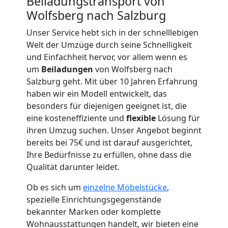
Beiladungstransport von
Wolfsberg nach Salzburg
Unser Service hebt sich in der schnelllebigen
Umzugshelfer
Welt der Umzüge durch seine Schnelligkeit
und Einfachheit hervor, vor allem wenn es
Wolfsberg
um
Beiladungen
von Wolfsberg nach
Salzburg geht. Mit über 10 Jahren Erfahrung
haben wir ein Modell entwickelt, das
Möbeltaxi
besonders für diejenigen geeignet ist, die
eine kosteneffiziente und
flexible
Lösung für
ihren Umzug suchen. Unser Angebot beginnt
Wolfsberg
bereits bei 75€ und ist darauf ausgerichtet,
Ihre Bedürfnisse zu erfüllen, ohne dass die
Qualität darunter leidet.
Kleintransport
Ob es sich um
einzelne Möbelstücke
,
Wolfsberg
spezielle Einrichtungsgegenstände
bekannter Marken oder komplette
Wohnausstattungen handelt, wir bieten eine