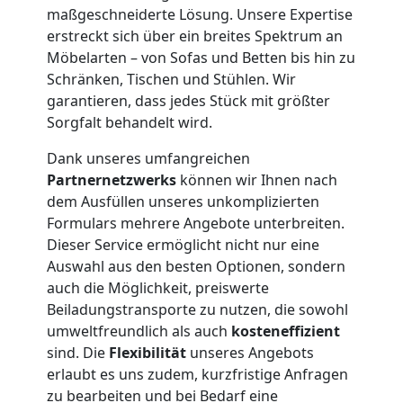
Möbelmontage
maßgeschneiderte Lösung. Unsere Expertise
erstreckt sich über ein breites Spektrum an
Wolfsberg
Möbelarten – von Sofas und Betten bis hin zu
Schränken, Tischen und Stühlen. Wir
garantieren, dass jedes Stück mit größter
Möbeltransport
Sorgfalt behandelt wird.
Dank unseres umfangreichen
Wolfsberg
Partnernetzwerks
können wir Ihnen nach
dem Ausfüllen unseres unkomplizierten
Formulars mehrere Angebote unterbreiten.
Beiladung
Dieser Service ermöglicht nicht nur eine
Auswahl aus den besten Optionen, sondern
Wolfsberg
auch die Möglichkeit, preiswerte
Beiladungstransporte zu nutzen, die sowohl
umweltfreundlich als auch
kosteneffizient
Mini
sind. Die
Flexibilität
unseres Angebots
erlaubt es uns zudem, kurzfristige Anfragen
Umzug
zu bearbeiten und bei Bedarf eine