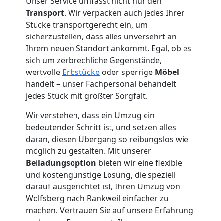
Unser Service umfasst nicht nur den
Transport
. Wir verpacken auch jedes Ihrer
Tresortransport
Stücke transportgerecht ein, um
sicherzustellen, dass alles unversehrt an
in
Ihrem neuen Standort ankommt. Egal, ob es
sich um zerbrechliche Gegenstände,
wertvolle
Erbstücke
oder sperrige
Möbel
Wolfsberg
handelt – unser Fachpersonal behandelt
jedes Stück mit größter Sorgfalt.
Umzug
Wir verstehen, dass ein Umzug ein
bedeutender Schritt ist, und setzen alles
für
daran, diesen Übergang so reibungslos wie
möglich zu gestalten. Mit unserer
Senioren
Beiladungsoption
bieten wir eine flexible
und kostengünstige Lösung, die speziell
darauf ausgerichtet ist, Ihren Umzug von
in
Wolfsberg nach Rankweil einfacher zu
machen. Vertrauen Sie auf unsere Erfahrung