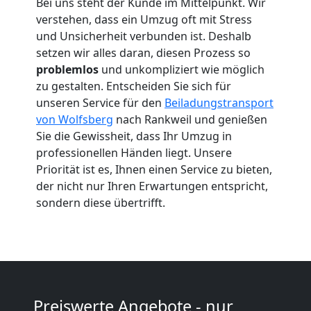
Bei uns steht der Kunde im Mittelpunkt. Wir
Wolfsberg
verstehen, dass ein Umzug oft mit Stress
und Unsicherheit verbunden ist. Deshalb
setzen wir alles daran, diesen Prozess so
Umzug
problemlos
und unkompliziert wie möglich
zu gestalten. Entscheiden Sie sich für
2
unseren Service für den
Beiladungstransport
von Wolfsberg
nach Rankweil und genießen
Mann
Sie die Gewissheit, dass Ihr Umzug in
professionellen Händen liegt. Unsere
Priorität ist es, Ihnen einen Service zu bieten,
+
der nicht nur Ihren Erwartungen entspricht,
sondern diese übertrifft.
LKW
Wolfsberg
Kunsttransport
Preiswerte Angebote - nur