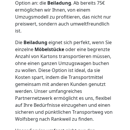
Möbellift
Option an: die
Beiladung
. Ab bereits 75€
ermöglichen wir Ihnen, von einem
Wolfsberg
Umzugsmodell zu profitieren, das nicht nur
preiswert, sondern auch umweltfreundlich
ist.
Übersiedlung
Die
Beiladung
eignet sich perfekt, wenn Sie
einzelne
Möbelstücke
oder eine begrenzte
Wolfsberg
Anzahl von Kartons transportieren müssen,
ohne einen ganzen Umzugswagen buchen
Klaviertransport
zu wollen. Diese Option ist ideal, da sie
Kosten spart, indem die Transportmittel
gemeinsam mit anderen Kunden genutzt
Wolfsberg
werden. Unser umfangreiches
Partnernetzwerk ermöglicht es uns, flexibel
auf Ihre Bedürfnisse einzugehen und einen
Privatumzug
sicheren und pünktlichen Transportweg von
Wolfsberg nach Rankweil zu finden.
Wolfsberg