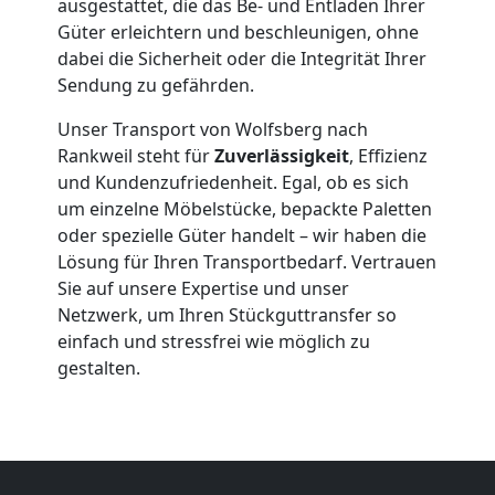
ausgestattet, die das Be- und Entladen Ihrer
Güter erleichtern und beschleunigen, ohne
Wolfsberg
dabei die Sicherheit oder die Integrität Ihrer
Sendung zu gefährden.
Qualitäts-
Unser Transport von Wolfsberg nach
Rankweil steht für
Zuverlässigkeit
, Effizienz
Umzüge
und Kundenzufriedenheit. Egal, ob es sich
um einzelne Möbelstücke, bepackte Paletten
Wolfsberg
oder spezielle Güter handelt – wir haben die
Lösung für Ihren Transportbedarf. Vertrauen
Sie auf unsere Expertise und unser
Vereinsumzug
Netzwerk, um Ihren Stückguttransfer so
einfach und stressfrei wie möglich zu
Wolfsberg
gestalten.
Anfrage