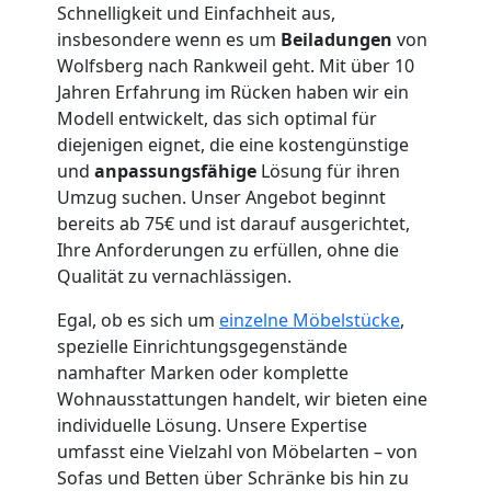
Schnelligkeit und Einfachheit aus,
insbesondere wenn es um
Beiladungen
von
Umzugshelfer
Wolfsberg nach Rankweil geht. Mit über 10
Jahren Erfahrung im Rücken haben wir ein
Modell entwickelt, das sich optimal für
Wolfsberg
diejenigen eignet, die eine kostengünstige
und
anpassungsfähige
Lösung für ihren
Umzug suchen. Unser Angebot beginnt
Möbeltaxi
bereits ab 75€ und ist darauf ausgerichtet,
Ihre Anforderungen zu erfüllen, ohne die
Wolfsberg
Qualität zu vernachlässigen.
Egal, ob es sich um
einzelne Möbelstücke
,
Kleintransport
spezielle Einrichtungsgegenstände
namhafter Marken oder komplette
Wolfsberg
Wohnausstattungen handelt, wir bieten eine
individuelle Lösung. Unsere Expertise
umfasst eine Vielzahl von Möbelarten – von
Möbelmontage
Sofas und Betten über Schränke bis hin zu