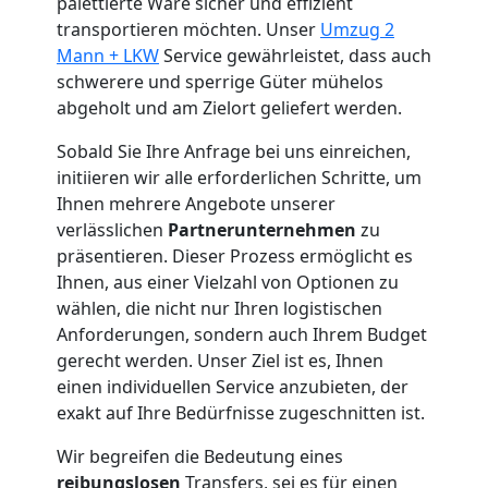
Küchenumzug
palettierte Ware sicher und effizient
transportieren möchten. Unser
Umzug 2
Mann + LKW
Service gewährleistet, dass auch
Wolfsberg
schwerere und sperrige Güter mühelos
abgeholt und am Zielort geliefert werden.
Umzug
Sobald Sie Ihre Anfrage bei uns einreichen,
initiieren wir alle erforderlichen Schritte, um
und
Ihnen mehrere Angebote unserer
verlässlichen
Partnerunternehmen
zu
Lagerung
präsentieren. Dieser Prozess ermöglicht es
Ihnen, aus einer Vielzahl von Optionen zu
wählen, die nicht nur Ihren logistischen
Wolfsberg
Anforderungen, sondern auch Ihrem Budget
gerecht werden. Unser Ziel ist es, Ihnen
Full-
einen individuellen Service anzubieten, der
exakt auf Ihre Bedürfnisse zugeschnitten ist.
Service-
Wir begreifen die Bedeutung eines
reibungslosen
Transfers, sei es für einen