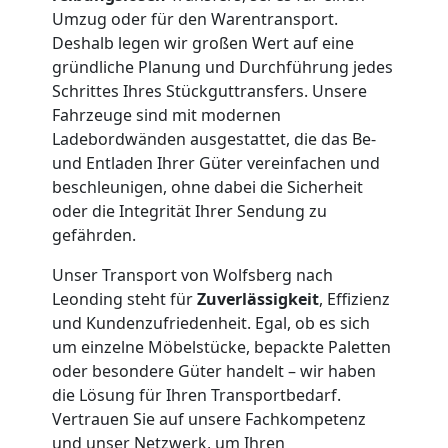
Umzug
Umzug oder für den Warentransport.
Deshalb legen wir großen Wert auf eine
gründliche Planung und Durchführung jedes
Wolfsberg
Schrittes Ihres Stückguttransfers. Unsere
Fahrzeuge sind mit modernen
Qualitäts-
Ladebordwänden ausgestattet, die das Be-
und Entladen Ihrer Güter vereinfachen und
beschleunigen, ohne dabei die Sicherheit
Umzüge
oder die Integrität Ihrer Sendung zu
gefährden.
Wolfsberg
Unser Transport von Wolfsberg nach
Leonding steht für
Zuverlässigkeit
, Effizienz
Vereinsumzug
und Kundenzufriedenheit. Egal, ob es sich
um einzelne Möbelstücke, bepackte Paletten
Wolfsberg
oder besondere Güter handelt – wir haben
die Lösung für Ihren Transportbedarf.
Vertrauen Sie auf unsere Fachkompetenz
und unser Netzwerk, um Ihren