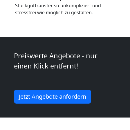
Anfrage
Stückguttransfer so unkompliziert und
stressfrei wie möglich zu gestalten.
Möbeltransport
National
Möbeltransport
Preiswerte Angebote - nur
einen Klick entfernt!
International
Beiladung
Jetzt Angebote anfordern
National
Beiladung