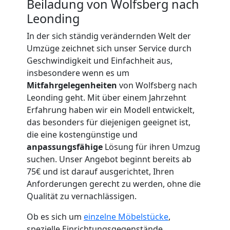
Beiladung von Wolfsberg nach
Leonding
In der sich ständig verändernden Welt der
Umzüge zeichnet sich unser Service durch
Umzugshelfer
Geschwindigkeit und Einfachheit aus,
insbesondere wenn es um
Wolfsberg
Mitfahrgelegenheiten
von Wolfsberg nach
Leonding geht. Mit über einem Jahrzehnt
Erfahrung haben wir ein Modell entwickelt,
Möbeltaxi
das besonders für diejenigen geeignet ist,
die eine kostengünstige und
Wolfsberg
anpassungsfähige
Lösung für ihren Umzug
suchen. Unser Angebot beginnt bereits ab
75€ und ist darauf ausgerichtet, Ihren
Kleintransport
Anforderungen gerecht zu werden, ohne die
Qualität zu vernachlässigen.
Wolfsberg
Ob es sich um
einzelne Möbelstücke
,
spezielle Einrichtungsgegenstände