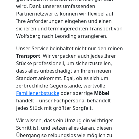
Wolfsberg
wird. Dank unseres umfassenden
Partnernetzwerks können wir flexibel auf
Ihre Anforderungen eingehen und einen
Tresortransport
sicheren und termingerechten Transport von
Wolfsberg nach Leonding arrangieren.
in
Unser Service beinhaltet nicht nur den reinen
Transport
. Wir verpacken auch jedes Ihrer
Wolfsberg
Stücke professionell, um sicherzustellen,
dass alles unbeschädigt an Ihrem neuen
Standort ankommt. Egal, ob es sich um
Umzug
zerbrechliche Gegenstände, wertvolle
Familienerbstücke
oder sperrige
Möbel
für
handelt – unser Fachpersonal behandelt
jedes Stück mit größter Sorgfalt.
Senioren
Wir wissen, dass ein Umzug ein wichtiger
Schritt ist, und setzen alles daran, diesen
in
Übergang so reibungslos wie möglich zu