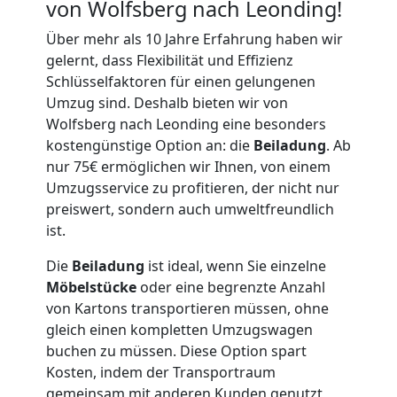
von Wolfsberg nach Leonding!
Möbellift
Über mehr als 10 Jahre Erfahrung haben wir
gelernt, dass Flexibilität und Effizienz
Wolfsberg
Schlüsselfaktoren für einen gelungenen
Umzug sind. Deshalb bieten wir von
Wolfsberg nach Leonding eine besonders
Übersiedlung
kostengünstige Option an: die
Beiladung
. Ab
nur 75€ ermöglichen wir Ihnen, von einem
Wolfsberg
Umzugsservice zu profitieren, der nicht nur
preiswert, sondern auch umweltfreundlich
ist.
Klaviertransport
Die
Beiladung
ist ideal, wenn Sie einzelne
Möbelstücke
oder eine begrenzte Anzahl
Wolfsberg
von Kartons transportieren müssen, ohne
gleich einen kompletten Umzugswagen
buchen zu müssen. Diese Option spart
Privatumzug
Kosten, indem der Transportraum
gemeinsam mit anderen Kunden genutzt