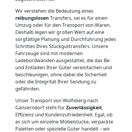
Wir verstehen die Bedeutung eines
Umzug
reibungslosen
Transfers, sei es für einen
Umzug oder für den Transport von Waren.
Wolfsberg
Deshalb legen wir großen Wert auf eine
sorgfältige Planung und Durchführung jedes
Schrittes Ihres Stückguttransfers. Unsere
Qualitäts-
Fahrzeuge sind mit modernen
Ladebordwänden ausgestattet, die das Be-
Umzüge
und Entladen Ihrer Güter vereinfachen und
beschleunigen, ohne dabei die Sicherheit
Wolfsberg
oder die Integrität Ihrer Sendung zu
gefährden.
Vereinsumzug
Unser Transport von Wolfsberg nach
Gänserndorf steht für
Zuverlässigkeit
,
Effizienz und Kundenzufriedenheit. Egal, ob
Wolfsberg
es sich um einzelne Möbelstücke, verpackte
Paletten oder spezielle Güter handelt – wir