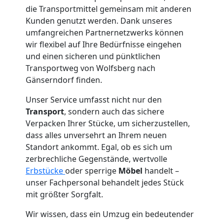
die Transportmittel gemeinsam mit anderen
Wolfsberg
Kunden genutzt werden. Dank unseres
umfangreichen Partnernetzwerks können
wir flexibel auf Ihre Bedürfnisse eingehen
Tresortransport
und einen sicheren und pünktlichen
Transportweg von Wolfsberg nach
in
Gänserndorf finden.
Unser Service umfasst nicht nur den
Wolfsberg
Transport
, sondern auch das sichere
Verpacken Ihrer Stücke, um sicherzustellen,
dass alles unversehrt an Ihrem neuen
Umzug
Standort ankommt. Egal, ob es sich um
zerbrechliche Gegenstände, wertvolle
für
Erbstücke
oder sperrige
Möbel
handelt –
unser Fachpersonal behandelt jedes Stück
Senioren
mit größter Sorgfalt.
Wir wissen, dass ein Umzug ein bedeutender