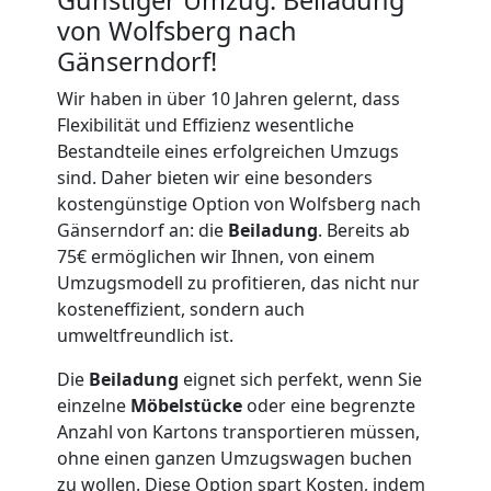
von Wolfsberg nach
Gänserndorf!
Möbellift
Wir haben in über 10 Jahren gelernt, dass
Wolfsberg
Flexibilität und Effizienz wesentliche
Bestandteile eines erfolgreichen Umzugs
sind. Daher bieten wir eine besonders
Übersiedlung
kostengünstige Option von Wolfsberg nach
Gänserndorf an: die
Beiladung
. Bereits ab
Wolfsberg
75€ ermöglichen wir Ihnen, von einem
Umzugsmodell zu profitieren, das nicht nur
kosteneffizient, sondern auch
Klaviertransport
umweltfreundlich ist.
Die
Beiladung
eignet sich perfekt, wenn Sie
Wolfsberg
einzelne
Möbelstücke
oder eine begrenzte
Anzahl von Kartons transportieren müssen,
ohne einen ganzen Umzugswagen buchen
Privatumzug
zu wollen. Diese Option spart Kosten, indem