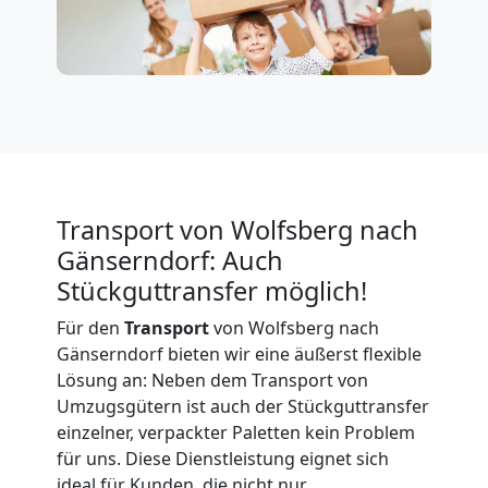
Expressumzug
Wolfsberg
Tragehilfe
Transport von Wolfsberg nach
Wolfsberg
Gänserndorf: Auch
Stückguttransfer möglich!
Kleiner
Für den
Transport
von Wolfsberg nach
Gänserndorf bieten wir eine äußerst flexible
Umzug
Lösung an: Neben dem Transport von
Umzugsgütern ist auch der Stückguttransfer
einzelner, verpackter Paletten kein Problem
Wolfsberg
für uns. Diese Dienstleistung eignet sich
ideal für Kunden, die nicht nur