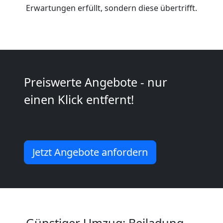
Erwartungen erfüllt, sondern diese übertrifft.
Kunsttransport
Wolfsberg
Preiswerte Angebote - nur
Umzug
einen Klick entfernt!
Wolfsberg
3
Jetzt Angebote anfordern
Mann
+
LKW
Günstiger Umzug: Beiladung