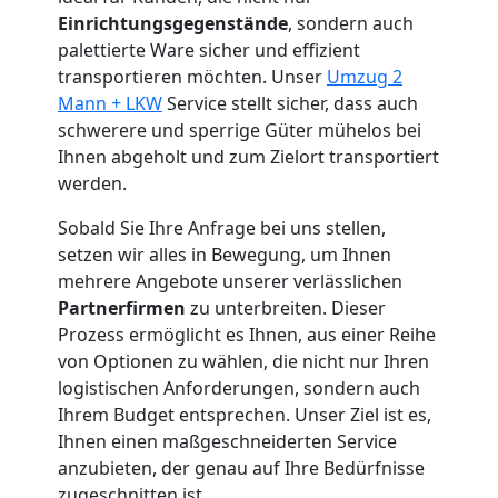
Einrichtungsgegenstände
, sondern auch
Küchenumzug
palettierte Ware sicher und effizient
transportieren möchten. Unser
Umzug 2
Wolfsberg
Mann + LKW
Service stellt sicher, dass auch
schwerere und sperrige Güter mühelos bei
Ihnen abgeholt und zum Zielort transportiert
Umzug
werden.
und
Sobald Sie Ihre Anfrage bei uns stellen,
setzen wir alles in Bewegung, um Ihnen
mehrere Angebote unserer verlässlichen
Lagerung
Partnerfirmen
zu unterbreiten. Dieser
Prozess ermöglicht es Ihnen, aus einer Reihe
Wolfsberg
von Optionen zu wählen, die nicht nur Ihren
logistischen Anforderungen, sondern auch
Ihrem Budget entsprechen. Unser Ziel ist es,
Full-
Ihnen einen maßgeschneiderten Service
anzubieten, der genau auf Ihre Bedürfnisse
Service-
zugeschnitten ist.