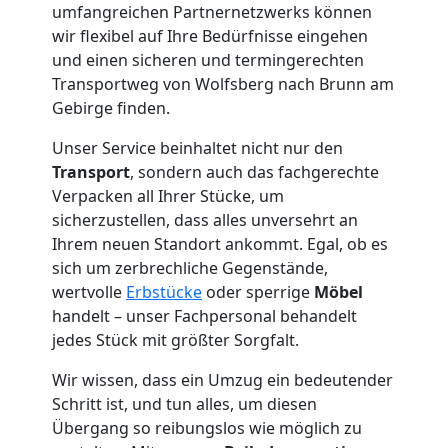
umfangreichen Partnernetzwerks können
Wolfsberg
wir flexibel auf Ihre Bedürfnisse eingehen
und einen sicheren und termingerechten
Transportweg von Wolfsberg nach Brunn am
Tresortransport
Gebirge finden.
in
Unser Service beinhaltet nicht nur den
Transport
, sondern auch das fachgerechte
Verpacken all Ihrer Stücke, um
Wolfsberg
sicherzustellen, dass alles unversehrt an
Ihrem neuen Standort ankommt. Egal, ob es
sich um zerbrechliche Gegenstände,
Umzug
wertvolle
Erbstücke
oder sperrige
Möbel
handelt – unser Fachpersonal behandelt
für
jedes Stück mit größter Sorgfalt.
Senioren
Wir wissen, dass ein Umzug ein bedeutender
Schritt ist, und tun alles, um diesen
Übergang so reibungslos wie möglich zu
in