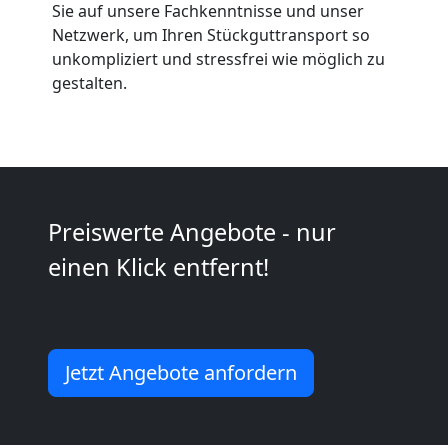
Anfrage
Sie auf unsere Fachkenntnisse und unser
Netzwerk, um Ihren Stückguttransport so
unkompliziert und stressfrei wie möglich zu
Möbeltransport
gestalten.
National
Möbeltransport
Preiswerte Angebote - nur
International
einen Klick entfernt!
Beiladung
Jetzt Angebote anfordern
National