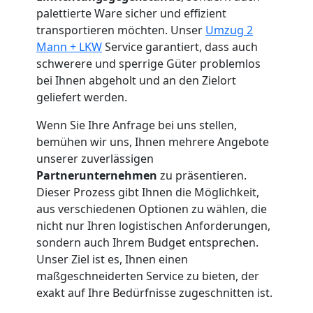
Küchenumzug
palettierte Ware sicher und effizient
transportieren möchten. Unser
Umzug 2
Wolfsberg
Mann + LKW
Service garantiert, dass auch
schwerere und sperrige Güter problemlos
bei Ihnen abgeholt und an den Zielort
Umzug
geliefert werden.
Wenn Sie Ihre Anfrage bei uns stellen,
und
bemühen wir uns, Ihnen mehrere Angebote
unserer zuverlässigen
Lagerung
Partnerunternehmen
zu präsentieren.
Dieser Prozess gibt Ihnen die Möglichkeit,
Wolfsberg
aus verschiedenen Optionen zu wählen, die
nicht nur Ihren logistischen Anforderungen,
sondern auch Ihrem Budget entsprechen.
Full-
Unser Ziel ist es, Ihnen einen
maßgeschneiderten Service zu bieten, der
Service-
exakt auf Ihre Bedürfnisse zugeschnitten ist.