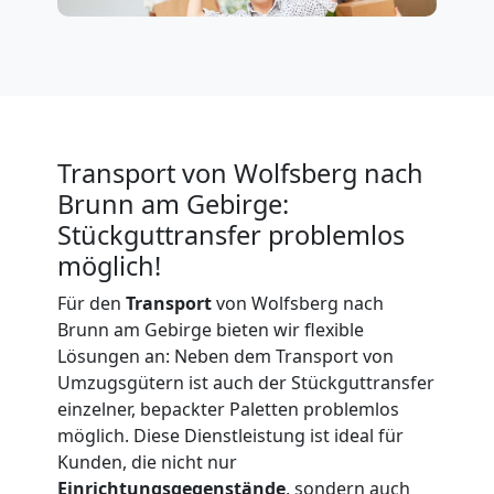
Expressumzug
Wolfsberg
Transport von Wolfsberg nach
Tragehilfe
Brunn am Gebirge:
Stückguttransfer problemlos
Wolfsberg
möglich!
Für den
Transport
von Wolfsberg nach
Kleiner
Brunn am Gebirge bieten wir flexible
Lösungen an: Neben dem Transport von
Umzug
Umzugsgütern ist auch der Stückguttransfer
einzelner, bepackter Paletten problemlos
Wolfsberg
möglich. Diese Dienstleistung ist ideal für
Kunden, die nicht nur
Einrichtungsgegenstände
, sondern auch