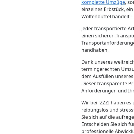
Beiladung
komplette Umzüge
, s
einzelnes Erbstück, ei
Wolfsberg
Wolfenbüttel handelt –
Jeder transportierte A
einen sicheren Transpor
Mini
Transportanforderungen
handhaben.
Umzug
Dank unseres weitrei
Wolfsberg
termingerechten Umzug
dem Ausfüllen unseres
Dieser transparente Pr
Umzug
Anforderungen und Ihr
Wir bei [ZZZ] haben es 
2
reibungslos und stress
Sie sich auf die aufre
Mann
Entscheiden Sie sich f
professionelle Abwickl