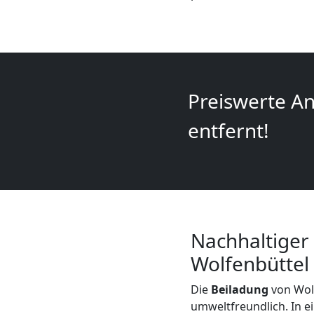
+
LKW
Wolfsberg
Preiswerte An
entfernt!
Kunsttransport
Wolfsberg
Umzug
Nachhaltiger
Wolfenbüttel
Wolfsberg
Die
Beiladung
von Wolf
3
umweltfreundlich. In ei