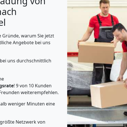
iladung von
nach
el
 Gründe, warum Sie jetzt
dliche Angebote bei uns
bei uns durchschnittlich
he
gsrate
! 9 von 10 Kunden
Freunden weiterempfehlen.
halb weniger Minuten eine
 größte Netzwerk von