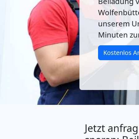
Beiladung 
Wolfenbütte
unserem Um
Minuten zu
Kostenlos A
Jetzt anfra