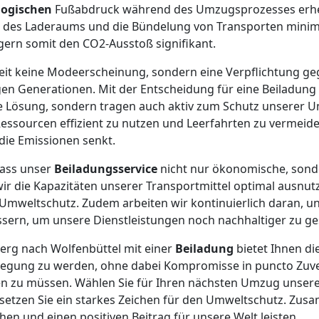
logischen
Fußabdruck während des Umzugsprozesses erheb
 des Laderaums und die Bündelung von Transporten minimi
gern somit den CO2-Ausstoß signifikant.
gkeit keine Modeerscheinung, sondern eine Verpflichtung 
en Generationen. Mit der Entscheidung für eine Beiladung 
 Lösung, sondern tragen auch aktiv zum Schutz unserer Um
Ressourcen effizient zu nutzen und Leerfahrten zu vermei
die Emissionen senkt.
dass unser
Beiladungsservice
nicht nur ökonomische, sond
wir die Kapazitäten unserer Transportmittel optimal ausnutz
Umweltschutz. Zudem arbeiten wir kontinuierlich daran, u
sern, um unsere Dienstleistungen noch nachhaltiger zu ges
rg nach Wolfenbüttel mit einer
Beiladung
bietet Ihnen die
gung zu werden, ohne dabei Kompromisse in puncto Zuver
hen zu müssen. Wählen Sie für Ihren nächsten Umzug unser
 setzen Sie ein starkes Zeichen für den Umweltschutz. Zu
en und einen positiven Beitrag für unsere Welt leisten.