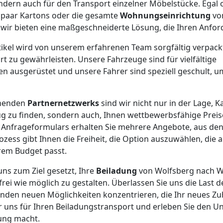
ondern auch für den Transport einzelner Möbelstücke. Egal 
n paar Kartons oder die gesamte
Wohnungseinrichtung
vo
 wir bieten eine maßgeschneiderte Lösung, die Ihren Anfor
rtikel wird von unserem erfahrenen Team sorgfältig verpack
t zu gewährleisten. Unsere Fahrzeuge sind für vielfältige
 ausgerüstet und unsere Fahrer sind speziell geschult, u
chenden
Partnernetzwerks
sind wir nicht nur in der Lage, K
 zu finden, sondern auch, Ihnen wettbewerbsfähige Preis
 Anfrageformulars erhalten Sie mehrere Angebote, aus de
ozess gibt Ihnen die Freiheit, die Option auszuwählen, die 
em Budget passt.
uns zum Ziel gesetzt, Ihre
Beiladung
von Wolfsberg nach W
frei wie möglich zu gestalten. Überlassen Sie uns die Last
genden neuen Möglichkeiten konzentrieren, die Ihr neues Zu
ür uns für Ihren Beiladungstransport und erleben Sie den Un
ung macht.