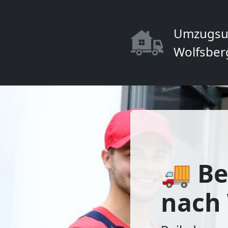
Umzugsu
Wolfsber
🚚 Be
nach 