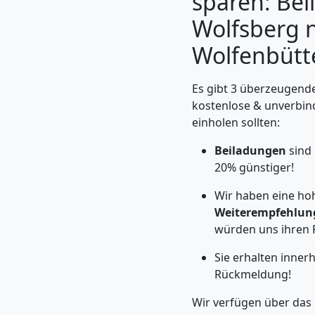
sparen: Be
Wolfsberg 
Wolfenbütt
Es gibt 3 überzeugende
kostenlose & unverbin
einholen sollten:
Beiladungen
sind 
20% günstiger!
Umzugshelfer
Wir haben eine ho
Weiterempfehlun
würden uns ihren 
Wolfsberg
Sie erhalten inner
Rückmeldung!
Möbeltaxi
Wir verfügen über das