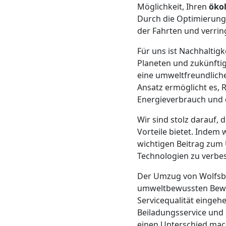
Möglichkeit, Ihren
öko
Mann
Durch die Optimierung
der Fahrten und verrin
+
Für uns ist Nachhalti
Planeten und zukünftig
LKW
eine umweltfreundliche
Ansatz ermöglicht es, 
Energieverbrauch und 
Möbellift
Wir sind stolz darauf, 
Vorteile bietet. Indem 
Wolfsberg
wichtigen Beitrag zum 
Technologien zu verbes
Übersiedlung
Der Umzug von Wolfsbe
umweltbewussten Bewe
Wolfsberg
Servicequalität einge
Beiladungsservice und
einen Unterschied mach