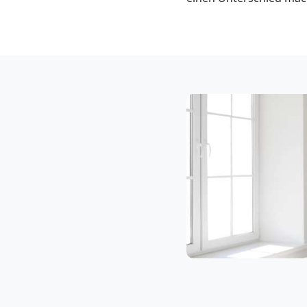
Klaviertransport
Wolfsberg
Privatumzug
Wolfsberg
Tresortransport
in
Wolfsberg