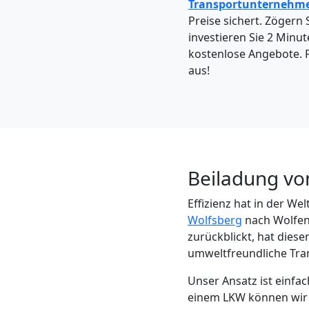
Wolfsberg
Transportunternehm
Preise sichert. Zögern S
investieren Sie 2 Minut
Kleintransport
kostenlose Angebote. F
aus!
Wolfsberg
Möbelmontage
Beiladung vo
Wolfsberg
Effizienz hat in der W
Wolfsberg
nach Wolfenb
Möbeltransport
zurückblickt, hat diese
umweltfreundliche Tra
Wolfsberg
Unser Ansatz ist einf
einem LKW können wir di