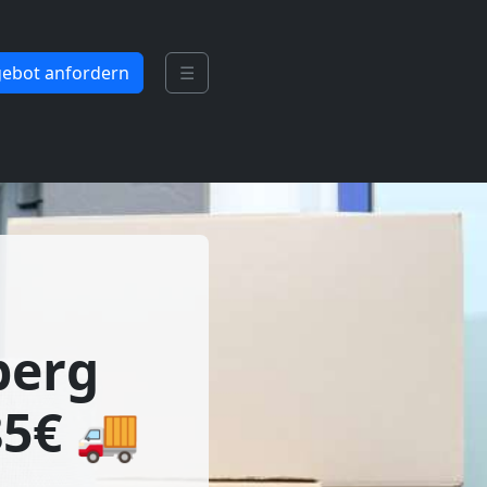
ebot anfordern
☰
berg
85€ 🚚