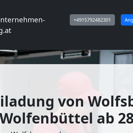
nternehmen-
+4915792482301
Ang
g.at
iladung von Wolfs
Wolfenbüttel ab 2