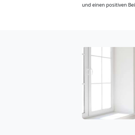
Klaviertransport
und einen positiven Bei
Wolfsberg
Privatumzug
Wolfsberg
Tresortransport
in
Wolfsberg