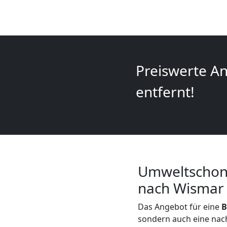
+
LKW
Wolfsberg
Preiswerte An
entfernt!
Kunsttransport
Wolfsberg
Umzug
Umweltschon
nach Wismar
Wolfsberg
Das Angebot für eine
B
3
sondern auch eine nach