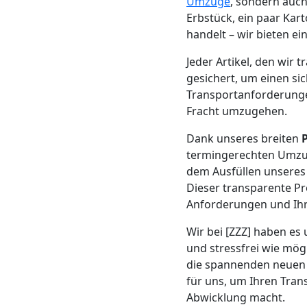
Beiladung
Umzüge
, sondern auch
Erbstück, ein paar Kar
handelt – wir bieten e
Wolfsberg
Jeder Artikel, den wir
gesichert, um einen si
Mini
Transportanforderungen
Fracht umzugehen.
Umzug
Dank unseres breiten
termingerechten Umzug
Wolfsberg
dem Ausfüllen unseres
Dieser transparente Pr
Anforderungen und Ihr
Umzug
Wir bei [ZZZ] haben es
2
und stressfrei wie mög
die spannenden neuen M
Mann
für uns, um Ihren Trans
Abwicklung macht.