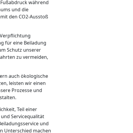
en Fußabdruck während
aums und die
omit den CO2-Ausstoß
Verpflichtung
g für eine Beiladung
zum Schutz unserer
fahrten zu vermeiden,
ern auch ökologische
en, leisten wir einen
nsere Prozesse und
talten.
chkeit, Teil einer
und Servicequalität
eiladungsservice und
nen Unterschied machen