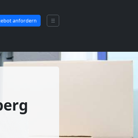
ebot anfordern
☰
berg