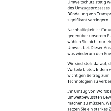
Umweltschutz stetig wä
Mann
des Umzugsprozesses e
Bündelung von Transpo
signifikant verringern.
+
Nachhaltigkeit ist für
LKW
gegenüber unserem Pla
wählen Sie nicht nur e
Umwelt bei. Dieser Ans
Möbellift
was wiederum den Ener
Wir sind stolz darauf, 
Wolfsberg
Vorteile bietet. Indem 
wichtigen Beitrag zum 
Technologien zu verbes
Übersiedlung
Ihr Umzug von Wolfsbe
Wolfsberg
umweltbewussten Beweg
machen zu müssen. Wäh
setzen Sie ein starke