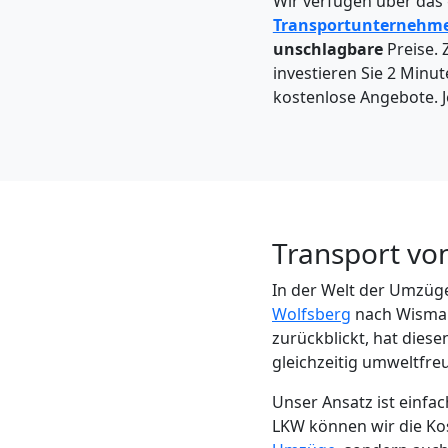
Wir verfügen über das
Wolfsberg
Transportunternehm
unschlagbare
Preise. 
investieren Sie 2 Minut
Kleintransport
kostenlose Angebote. J
Wolfsberg
Möbelmontage
Transport vo
Wolfsberg
In der Welt der Umzüge
Wolfsberg
nach Wismar 
Möbeltransport
zurückblickt, hat diese
gleichzeitig umweltfre
Wolfsberg
Unser Ansatz ist einf
LKW können wir die Kost