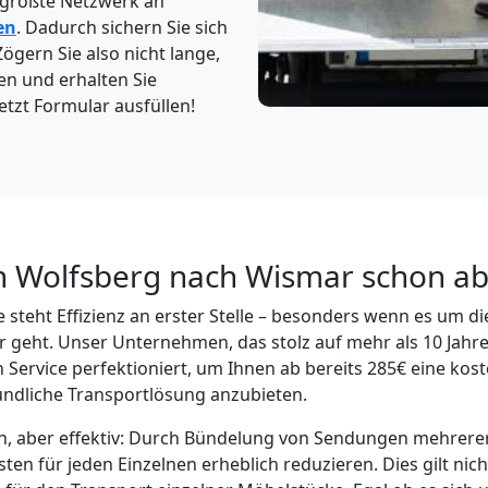
 größte Netzwerk an
en
. Dadurch sichern Sie sich
Zögern Sie also nicht lange,
en und erhalten Sie
etzt Formular ausfüllen!
n Wolfsberg nach Wismar schon ab
 steht Effizienz an erster Stelle – besonders wenn es um d
geht. Unser Unternehmen, das stolz auf mehr als 10 Jahr
n Service perfektioniert, um Ihnen ab bereits 285€ eine ko
undliche Transportlösung anzubieten.
ach, aber effektiv: Durch Bündelung von Sendungen mehrer
en für jeden Einzelnen erheblich reduzieren. Dies gilt nich