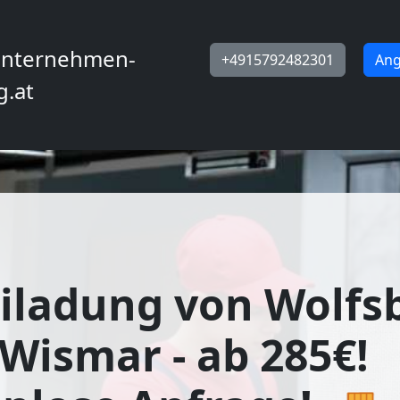
nternehmen-
+4915792482301
Ang
g.at
iladung von Wolfs
Wismar - ab 285€!