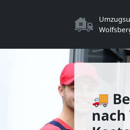
Umzugsu
Wolfsber
🚚 Be
nach 