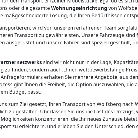
 für den Transport einzelner Möbelstücke. Egal ob es sich 
tons oder die gesamte
Wohnungseinrichtung
von Wolfsbe
ine maßgeschneiderte Lösung, die Ihren Bedürfnissen entspr
 transportieren, wird von unserem erfahrenen Team sorgfält
cheren Transport zu gewährleisten. Unsere Fahrzeuge sind 
 ausgerüstet und unsere Fahrer sind speziell geschult, um
Partnernetzwerks
sind wir nicht nur in der Lage, Kapazität
 zu finden, sondern auch, Ihnen wettbewerbsfähige Preis
 Anfrageformulars erhalten Sie mehrere Angebote, aus de
ozess gibt Ihnen die Freiheit, die Option auszuwählen, die 
em Budget passt.
 uns zum Ziel gesetzt, Ihren Transport von Wolfsberg nach
lich zu gestalten. Überlassen Sie uns die Last des Umzugs, 
öglichkeiten konzentrieren, die Ihr neues Zuhause bietet.
port zu erleichtern, und erleben Sie den Unterschied, den 