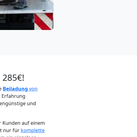
 285€!
ie
Beiladung
von
e Erfahrung
stengünstige und
er Kunden auf einem
t nur für
komplette