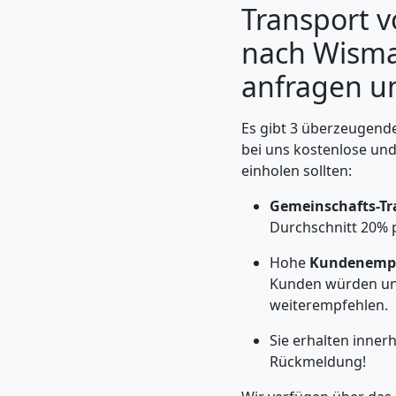
Transport 
nach Wismar
anfragen un
Es gibt 3 überzeugende
bei uns kostenlose un
einholen sollten:
Gemeinschafts-Tr
Durchschnitt 20% 
Umzugshelfer
Hohe
Kundenempf
Kunden würden un
Wolfsberg
weiterempfehlen.
Sie erhalten inner
Möbeltaxi
Rückmeldung!