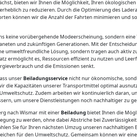
chst, bieten wir Ihnen die Möglichkeit, Ihren ökologisch
rheblich zu reduzieren. Durch die Optimierung des Lader
rten können wir die Anzahl der Fahrten minimieren und s
 uns keine vorübergehende Modeerscheinung, sondern eine 
neten und zukünftigen Generationen. Mit der Entscheidun
ine umweltfreundliche Lösung, sondern tragen auch aktiv 
atz ermöglicht es, Ressourcen effizient zu nutzen und Leer
gieverbrauch und die Emissionen senkt.
dass unser
Beiladungsservice
nicht nur ökonomische, sond
wir die Kapazitäten unserer Transportmittel optimal ausnutz
Umweltschutz. Zudem arbeiten wir kontinuierlich daran, u
sern, um unsere Dienstleistungen noch nachhaltiger zu ges
rg nach Wismar mit einer
Beiladung
bietet Ihnen die Mögli
ung zu werden, ohne dabei Abstriche bei Zuverlässigkeit 
len Sie für Ihren nächsten Umzug unseren nachhaltigen B
s Zeichen für den Umweltschutz. Gemeinsam können wir ei