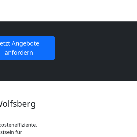
Jetzt Angebote
anfordern
olfsberg
osteneffiziente,
stsein für