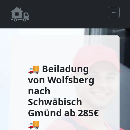
☰
🚚 Beiladung
von Wolfsberg
nach
Schwäbisch
Gmünd ab 285€
🚚