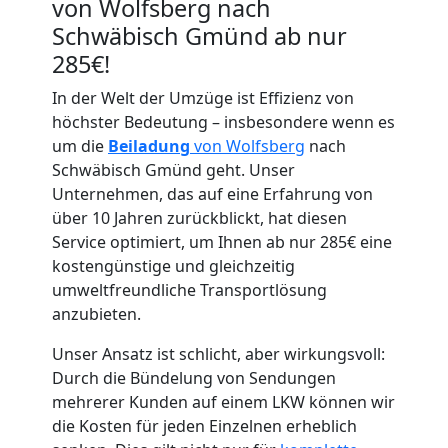
von Wolfsberg nach
Schwäbisch Gmünd ab nur
285€!
In der Welt der Umzüge ist Effizienz von
höchster Bedeutung – insbesondere wenn es
um die
Beiladung
von Wolfsberg
nach
Umzugshelfer
Schwäbisch Gmünd geht. Unser
Unternehmen, das auf eine Erfahrung von
Wolfsberg
über 10 Jahren zurückblickt, hat diesen
Service optimiert, um Ihnen ab nur 285€ eine
kostengünstige und gleichzeitig
Möbeltaxi
umweltfreundliche Transportlösung
anzubieten.
Wolfsberg
Unser Ansatz ist schlicht, aber wirkungsvoll:
Durch die Bündelung von Sendungen
Kleintransport
mehrerer Kunden auf einem LKW können wir
die Kosten für jeden Einzelnen erheblich