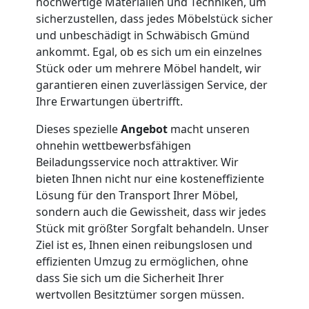
hochwertige Materialien und Techniken, um
Service-
sicherzustellen, dass jedes Möbelstück sicher
und unbeschädigt in Schwäbisch Gmünd
Umzug
ankommt. Egal, ob es sich um ein einzelnes
Stück oder um mehrere Möbel handelt, wir
Wolfsberg
garantieren einen zuverlässigen Service, der
Ihre Erwartungen übertrifft.
Dieses spezielle
Angebot
macht unseren
Qualitäts-
ohnehin wettbewerbsfähigen
Beiladungsservice noch attraktiver. Wir
Umzüge
bieten Ihnen nicht nur eine kosteneffiziente
Lösung für den Transport Ihrer Möbel,
Wolfsberg
sondern auch die Gewissheit, dass wir jedes
Stück mit größter Sorgfalt behandeln. Unser
Ziel ist es, Ihnen einen reibungslosen und
Vereinsumzug
effizienten Umzug zu ermöglichen, ohne
dass Sie sich um die Sicherheit Ihrer
Wolfsberg
wertvollen Besitztümer sorgen müssen.