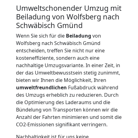
LKW
Umweltschonender Umzug mit
Beiladung von Wolfsberg nach
Schwäbisch Gmünd
Möbellift
Wenn Sie sich für die
Beiladung
von
Wolfsberg
Wolfsberg nach Schwäbisch Gmünd
entscheiden, treffen Sie nicht nur eine
kosteneffiziente, sondern auch eine
Übersiedlung
nachhaltige Umzugsvariante. In einer Zeit, in
der das Umweltbewusstsein stetig zunimmt,
Wolfsberg
bieten wir Ihnen die Möglichkeit, Ihren
umweltfreundlichen
Fußabdruck während
des Umzugs erheblich zu reduzieren. Durch
Klaviertransport
die Optimierung des Laderaums und die
Bündelung von Transporten können wir die
Anzahl der Fahrten minimieren und somit die
Wolfsberg
CO2-Emissionen signifikant verringern.
Nachhaltigkeit ist für uns keine