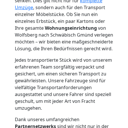
Wolfsberg
senken. Dies gilt nicht nur für
komplette
Umzüge
, sondern auch für den Transport
einzelner Möbelstücke. Ob Sie nun ein
Möbelmontage
einzelnes Erbstück, ein paar Kartons oder
Ihre gesamte
Wohnungseinrichtung
von
Wolfsberg nach Schwäbisch Gmünd verlegen
Wolfsberg
möchten – wir bieten eine maßgeschneiderte
Lösung, die Ihren Bedürfnissen gerecht wird.
Möbeltransport
Jedes transportierte Stück wird von unserem
erfahrenen Team sorgfältig verpackt und
Wolfsberg
gesichert, um einen sicheren Transport zu
gewährleisten. Unsere Fahrzeuge sind für
vielfältige Transportanforderungen
Beiladung
ausgestattet und unsere Fahrer sind speziell
geschult, um mit jeder Art von Fracht
Wolfsberg
umzugehen.
Dank unseres umfangreichen
Partnernetzwerks
sind wir nicht nur in der