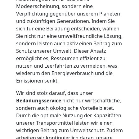
Privatumzug
Modeerscheinung, sondern eine
Verpflichtung gegenüber unserem Planeten
Wolfsberg
und zukünftigen Generationen. Indem Sie
sich für eine Beiladung entscheiden, wählen
Sie nicht nur eine umweltfreundliche Lösung,
Tresortransport
sondern leisten auch aktiv einen Beitrag zum
Schutz unserer Umwelt. Dieser Ansatz
in
ermöglicht es, Ressourcen effizient zu
nutzen und Leerfahrten zu vermeiden, was
wiederum den Energieverbrauch und die
Wolfsberg
Emissionen senkt.
Wir sind stolz darauf, dass unser
Umzug
Beiladungsservice
nicht nur wirtschaftliche,
sondern auch ökologische Vorteile bietet.
für
Durch die optimale Nutzung der Kapazitäten
unserer Transportmittel leisten wir einen
Senioren
wichtigen Beitrag zum Umweltschutz. Zudem
arbeiten wir kontinuierlich daran, unsere