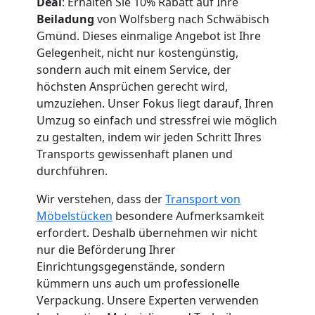
Deal
: Erhalten Sie 10% Rabatt auf Ihre
Beiladung
von Wolfsberg nach Schwäbisch
Küchenumzug
Gmünd. Dieses einmalige Angebot ist Ihre
Gelegenheit, nicht nur kostengünstig,
sondern auch mit einem Service, der
Wolfsberg
höchsten Ansprüchen gerecht wird,
umzuziehen. Unser Fokus liegt darauf, Ihren
Umzug so einfach und stressfrei wie möglich
Umzug
zu gestalten, indem wir jeden Schritt Ihres
Transports gewissenhaft planen und
und
durchführen.
Lagerung
Wir verstehen, dass der
Transport von
Möbelstücken
besondere Aufmerksamkeit
erfordert. Deshalb übernehmen wir nicht
Wolfsberg
nur die Beförderung Ihrer
Einrichtungsgegenstände, sondern
kümmern uns auch um professionelle
Full-
Verpackung. Unsere Experten verwenden