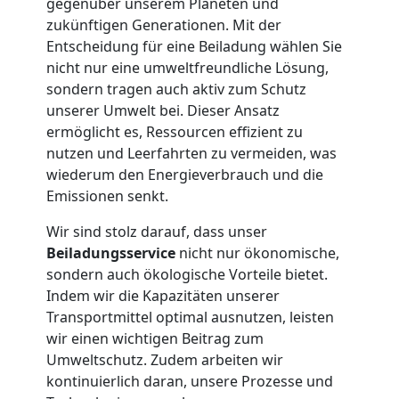
gegenüber unserem Planeten und
Privatumzug
zukünftigen Generationen. Mit der
Entscheidung für eine Beiladung wählen Sie
Wolfsberg
nicht nur eine umweltfreundliche Lösung,
sondern tragen auch aktiv zum Schutz
unserer Umwelt bei. Dieser Ansatz
Tresortransport
ermöglicht es, Ressourcen effizient zu
nutzen und Leerfahrten zu vermeiden, was
wiederum den Energieverbrauch und die
in
Emissionen senkt.
Wolfsberg
Wir sind stolz darauf, dass unser
Beiladungsservice
nicht nur ökonomische,
sondern auch ökologische Vorteile bietet.
Umzug
Indem wir die Kapazitäten unserer
Transportmittel optimal ausnutzen, leisten
für
wir einen wichtigen Beitrag zum
Umweltschutz. Zudem arbeiten wir
kontinuierlich daran, unsere Prozesse und
Senioren