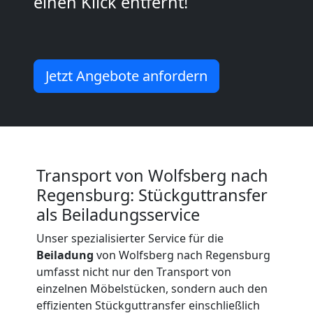
einen Klick entfernt!
Beiladung
International
Jetzt Angebote anfordern
Internationaler
Umzug
Transport von Wolfsberg nach
Regensburg: Stückguttransfer
Nationaler
als Beiladungsservice
Unser spezialisierter Service für die
Umzug
Beiladung
von Wolfsberg nach Regensburg
umfasst nicht nur den Transport von
einzelnen Möbelstücken, sondern auch den
effizienten Stückguttransfer einschließlich