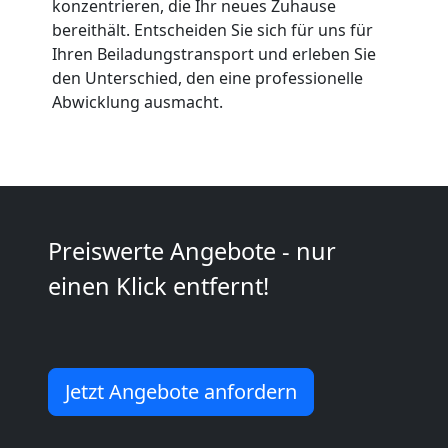
konzentrieren, die Ihr neues Zuhause
bereithält. Entscheiden Sie sich für uns für
Ihren Beiladungstransport und erleben Sie
Kunsttransport
den Unterschied, den eine professionelle
Abwicklung ausmacht.
Wolfsberg
Umzug
Wolfsberg
Preiswerte Angebote - nur
einen Klick entfernt!
3
Mann
Jetzt Angebote anfordern
+