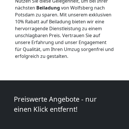
Nutzen Sie diese Gelegenheit, um bei Ihrer
nächsten
Beiladung
von Wolfsberg nach
Anfrage
Potsdam zu sparen. Mit unserem exklusiven
10% Rabatt auf Beiladung bieten wir eine
hervorragende Dienstleistung zu einem
Möbeltransport
unschlagbaren Preis. Vertrauen Sie auf
unsere Erfahrung und unser Engagement
National
für Qualität, um Ihren Umzug sorgenfrei und
erfolgreich zu gestalten.
Möbeltransport
International
Preiswerte Angebote - nur
Beiladung
einen Klick entfernt!
National