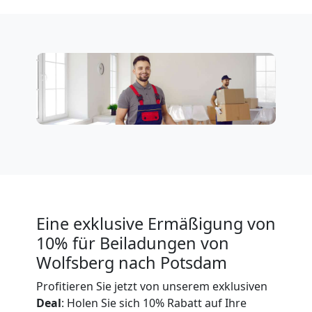
Wolfsberg
Expressumzug
Wolfsberg
Tragehilfe
Wolfsberg
Kleiner
Eine exklusive Ermäßigung von
10% für Beiladungen von
Umzug
Wolfsberg nach Potsdam
Profitieren Sie jetzt von unserem exklusiven
Wolfsberg
Deal
: Holen Sie sich 10% Rabatt auf Ihre