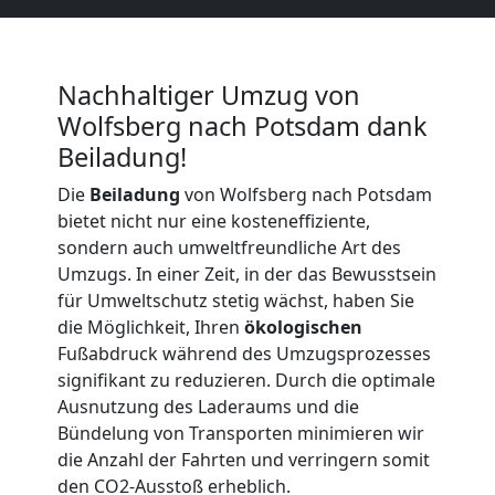
LKW
Möbellift
Nachhaltiger Umzug von
Wolfsberg nach Potsdam dank
Wolfsberg
Beiladung!
Die
Beiladung
von Wolfsberg nach Potsdam
Übersiedlung
bietet nicht nur eine kosteneffiziente,
sondern auch umweltfreundliche Art des
Umzugs. In einer Zeit, in der das Bewusstsein
Wolfsberg
für Umweltschutz stetig wächst, haben Sie
die Möglichkeit, Ihren
ökologischen
Klaviertransport
Fußabdruck während des Umzugsprozesses
signifikant zu reduzieren. Durch die optimale
Ausnutzung des Laderaums und die
Wolfsberg
Bündelung von Transporten minimieren wir
die Anzahl der Fahrten und verringern somit
den CO2-Ausstoß erheblich.