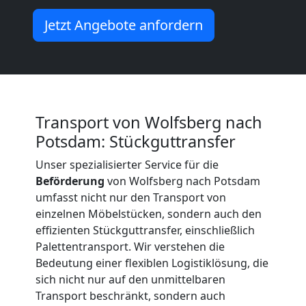
Beiladung
Jetzt Angebote anfordern
International
Internationaler
Transport von Wolfsberg nach
Potsdam: Stückguttransfer
Umzug
Unser spezialisierter Service für die
Beförderung
von Wolfsberg nach Potsdam
Nationaler
umfasst nicht nur den Transport von
einzelnen Möbelstücken, sondern auch den
Umzug
effizienten Stückguttransfer, einschließlich
Palettentransport. Wir verstehen die
Bedeutung einer flexiblen Logistiklösung, die
sich nicht nur auf den unmittelbaren
Transport beschränkt, sondern auch