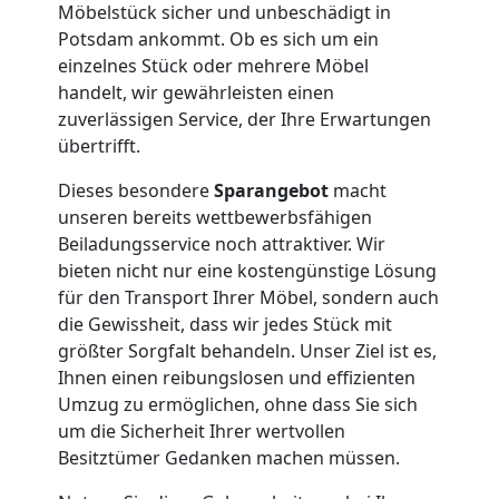
Service-
Möbelstück sicher und unbeschädigt in
Potsdam ankommt. Ob es sich um ein
Umzug
einzelnes Stück oder mehrere Möbel
handelt, wir gewährleisten einen
Wolfsberg
zuverlässigen Service, der Ihre Erwartungen
übertrifft.
Dieses besondere
Sparangebot
macht
Qualitäts-
unseren bereits wettbewerbsfähigen
Beiladungsservice noch attraktiver. Wir
Umzüge
bieten nicht nur eine kostengünstige Lösung
für den Transport Ihrer Möbel, sondern auch
Wolfsberg
die Gewissheit, dass wir jedes Stück mit
größter Sorgfalt behandeln. Unser Ziel ist es,
Ihnen einen reibungslosen und effizienten
Vereinsumzug
Umzug zu ermöglichen, ohne dass Sie sich
um die Sicherheit Ihrer wertvollen
Wolfsberg
Besitztümer Gedanken machen müssen.