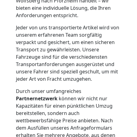
Wolfsberg nach Pforzheim handelt – wir
bieten eine individuelle Lösung, die Ihren
Möbelmontage
Anforderungen entspricht.
Wolfsberg
Jeder von uns transportierte Artikel wird von
unserem erfahrenen Team sorgfältig
verpackt und gesichert, um einen sicheren
Möbeltransport
Transport zu gewährleisten. Unsere
Fahrzeuge sind für die verschiedensten
Transportanforderungen ausgerüstet und
Wolfsberg
unsere Fahrer sind speziell geschult, um mit
jeder Art von Fracht umzugehen.
Beiladung
Durch unser umfangreiches
Partnernetzwerk
können wir nicht nur
Wolfsberg
Kapazitäten für einen pünktlichen Umzug
bereitstellen, sondern auch
wettbewerbsfähige Preise anbieten. Nach
Mini
dem Ausfüllen unseres Anfrageformulars
erhalten Sie mehrere Angebote, aus denen