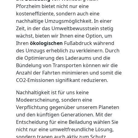
Pforzheim bietet nicht nur eine
kosteneffiziente, sondern auch eine
Möbellift
nachhaltige Umzugsmöglichkeit. In einer
Zeit, in der das Umweltbewusstsein stetig
Wolfsberg
wächst, bieten wir Ihnen eine Option, um
Ihren
ökologischen
Fußabdruck während
des Umzugs erheblich zu verkleinern. Durch
Übersiedlung
die Optimierung des Laderaums und die
Bündelung von Transporten können wir die
Wolfsberg
Anzahl der Fahrten minimieren und somit die
CO2-Emissionen signifikant reduzieren.
Klaviertransport
Nachhaltigkeit ist für uns keine
Modeerscheinung, sondern eine
Wolfsberg
Verpflichtung gegenüber unserem Planeten
und den künftigen Generationen. Mit der
Entscheidung für eine Beiladung wählen Sie
Privatumzug
nicht nur eine umweltfreundliche Lösung,
sondern tragen auch aktiv zum Schutz