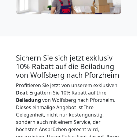
Expressumzug
Wolfsberg
Tragehilfe
Sichern Sie sich jetzt exklusiv
Wolfsberg
10% Rabatt auf die Beiladung
von Wolfsberg nach Pforzheim
Profitieren Sie jetzt von unserem exklusiven
Kleiner
Deal
: Ergattern Sie 10% Rabatt auf Ihre
Beiladung
von Wolfsberg nach Pforzheim.
Umzug
Dieses einmalige Angebot ist Ihre
Gelegenheit, nicht nur kostengünstig,
Wolfsberg
sondern auch mit einem Service, der
höchsten Ansprüchen gerecht wird,
umzuziehen. Unser Fokus liegt darauf, Ihren