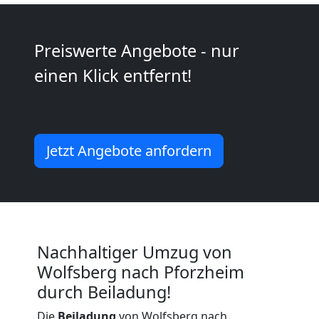
Kunsttransport
Preiswerte Angebote - nur
Wolfsberg
einen Klick entfernt!
Umzug
Wolfsberg
Jetzt Angebote anfordern
3
Mann
Nachhaltiger Umzug von
+
Wolfsberg nach Pforzheim
durch Beiladung!
LKW
Die
Beiladung
von Wolfsberg nach