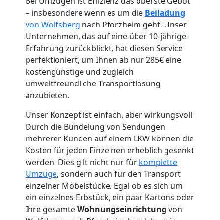
Bei Umzügen ist Effizienz das oberste Gebot
– insbesondere wenn es um die
Beiladung
von Wolfsberg
nach Pforzheim geht. Unser
Unternehmen, das auf eine über 10-jährige
Erfahrung zurückblickt, hat diesen Service
Umzugshelfer
perfektioniert, um Ihnen ab nur 285€ eine
kostengünstige und zugleich
Wolfsberg
umweltfreundliche Transportlösung
anzubieten.
Unser Konzept ist einfach, aber wirkungsvoll:
Möbeltaxi
Durch die Bündelung von Sendungen
mehrerer Kunden auf einem LKW können die
Wolfsberg
Kosten für jeden Einzelnen erheblich gesenkt
werden. Dies gilt nicht nur für
komplette
Umzüge
, sondern auch für den Transport
Kleintransport
einzelner Möbelstücke. Egal ob es sich um
ein einzelnes Erbstück, ein paar Kartons oder
Wolfsberg
Ihre gesamte
Wohnungseinrichtung
von