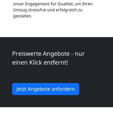
Anfrage
unser Engagement für Qualität, um Ihren
Umzug stressfrei und erfolgreich zu
gestalten.
Möbeltransport
National
Möbeltransport
Preiswerte Angebote - nur
einen Klick entfernt!
International
Beiladung
Jetzt Angebote anfordern
National