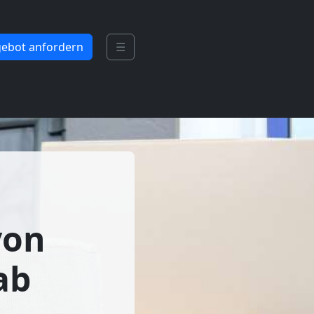
ebot anfordern
☰
von
ab