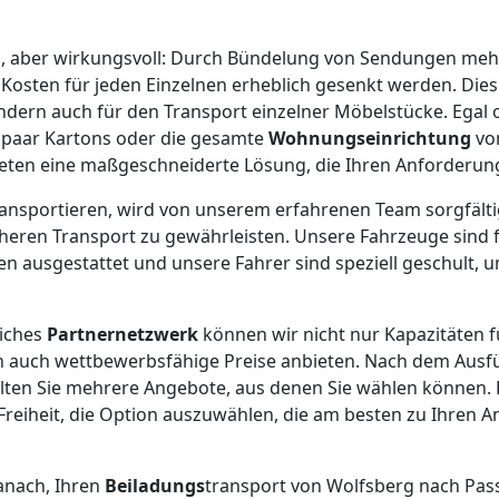
el, aber wirkungsvoll: Durch Bündelung von Sendungen me
osten für jeden Einzelnen erheblich gesenkt werden. Dies g
ondern auch für den Transport einzelner Möbelstücke. Egal 
n paar Kartons oder die gesamte
Wohnungseinrichtung
vo
ieten eine maßgeschneiderte Lösung, die Ihren Anforderun
 transportieren, wird von unserem erfahrenen Team sorgfält
heren Transport zu gewährleisten. Unsere Fahrzeuge sind fü
 ausgestattet und unsere Fahrer sind speziell geschult, um
iches
Partnernetzwerk
können wir nicht nur Kapazitäten f
 auch wettbewerbsfähige Preise anbieten. Nach dem Ausfü
lten Sie mehrere Angebote, aus denen Sie wählen können. 
 Freiheit, die Option auszuwählen, die am besten zu Ihren
danach, Ihren
Beiladungs
transport von Wolfsberg nach Pas