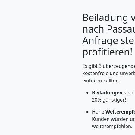
Beiladung 
nach Passau
Anfrage ste
profitieren!
Es gibt 3 überzeugende
kostenfreie und unver
einholen sollten:
Umzugshelfer
Beiladungen
sind 
Wolfsberg
20% günstiger!
Hohe
Weiterempf
Kunden würden un
Möbeltaxi
weiterempfehlen.