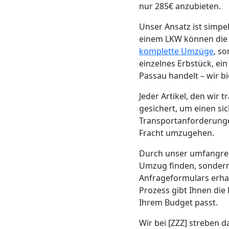
Beiladung
nur 285€ anzubieten.
Unser Ansatz ist simp
Wolfsberg
einem LKW können die K
komplette Umzüge
, s
Mini
einzelnes Erbstück, ei
Passau handelt – wir b
Umzug
Jeder Artikel, den wir
gesichert, um einen sic
Wolfsberg
Transportanforderungen
Fracht umzugehen.
Durch unser umfangre
Umzug
Umzug finden, sondern
Anfrageformulars erha
2
Prozess gibt Ihnen die
Ihrem Budget passt.
Mann
Wir bei [ZZZ] streben 