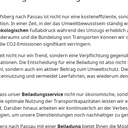
fsberg nach Passau ist nicht nur eine kosteneffiziente, son
on. In einer Zeit, in der das Umweltbewusstsein ständig w
ökologischen
Fußabdruck während des Umzugs erheblich z
aderaums und die Bündelung von Transporten können wir d
ie CO2-Emissionen signifikant verringern.
keit nicht nur ein Trend, sondern eine Verpflichtung gege
tionen. Die Entscheidung für eine Beiladung ist also nicht 
, sondern auch ein aktiver Beitrag zum Umweltschutz. Die
urcennutzung und vermeidet Leerfahrten, was wiederum de
dass unser
Beiladungsservice
nicht nur ökonomische, sond
die optimale Nutzung der Transportkapazitäten leisten wir 
 Darüber hinaus arbeiten wir kontinuierlich an der Verbe
ien, um unsere Dienstleistungen noch nachhaltiger zu ges
rg nach Passau mit einer
Beiladung
bietet Ihnen die Mögli