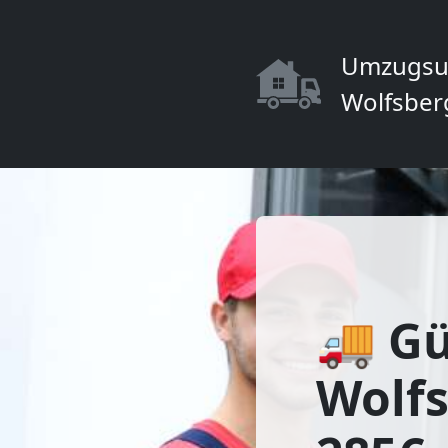
Umzugsu
Wolfsber
🚚 Gü
Wolfs