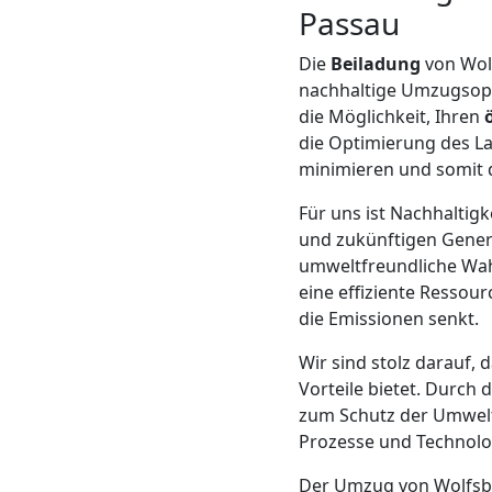
Passau
Mann
Die
Beiladung
von Wol
nachhaltige Umzugsopti
+
die Möglichkeit, Ihren
die Optimierung des L
LKW
minimieren und somit d
Für uns ist Nachhaltig
Möbellift
und zukünftigen Genera
umweltfreundliche Wahl
Wolfsberg
eine effiziente Resso
die Emissionen senkt.
Wir sind stolz darauf, 
Übersiedlung
Vorteile bietet. Durch 
zum Schutz der Umwelt.
Wolfsberg
Prozesse und Technolog
Der Umzug von Wolfsbe