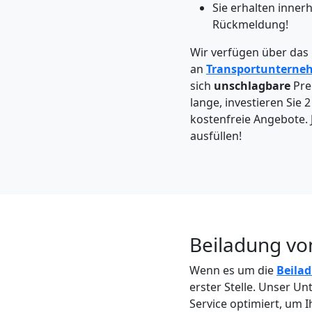
Wolfsberg
Sie erhalten inner
Rückmeldung!
Kleintransport
Wir verfügen über das
an
Transportunterne
sich
unschlagbare
Prei
Wolfsberg
lange, investieren Sie 
kostenfreie Angebote. 
ausfüllen!
Möbelmontage
Wolfsberg
Möbeltransport
Beiladung vo
Wolfsberg
Wenn es um die
Beila
erster Stelle. Unser U
Service optimiert, um 