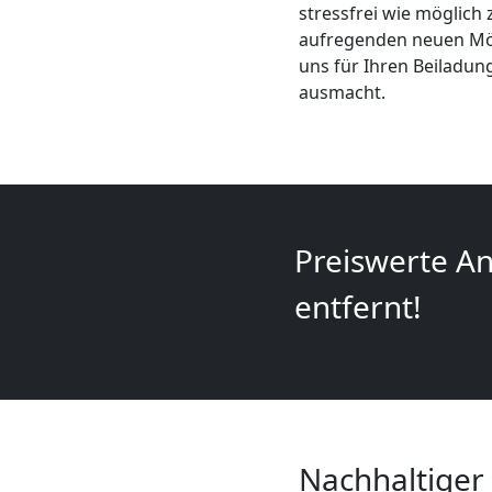
stressfrei wie möglich 
+
aufregenden neuen Mögl
uns für Ihren Beiladun
LKW
ausmacht.
Wolfsberg
Kunsttransport
Preiswerte An
Wolfsberg
entfernt!
Umzug
Wolfsberg
3
Nachhaltiger