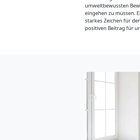
Klaviertransport
umweltbewussten Beweg
eingehen zu müssen. En
Wolfsberg
starkes Zeichen für d
positiven Beitrag für un
Privatumzug
Wolfsberg
Tresortransport
in
Wolfsberg