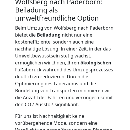
LKW
Wolfsberg nach Paderborn:
Beiladung als
umweltfreundliche Option
Möbellift
Beim Umzug von Wolfsberg nach Paderborn
Wolfsberg
bietet die
Beiladung
nicht nur eine
kosteneffiziente, sondern auch eine
nachhaltige Lösung. In einer Zeit, in der das
Übersiedlung
Umweltbewusstsein stetig wächst,
ermöglichen wir Ihnen, Ihren
ökologischen
Wolfsberg
Fußabdruck während des Umzugsprozesses
deutlich zu reduzieren. Durch die
Optimierung des Laderaums und die
Klaviertransport
Bündelung von Transporten minimieren wir
die Anzahl der Fahrten und verringern somit
Wolfsberg
den CO2-Ausstoß signifikant.
Für uns ist Nachhaltigkeit keine
vorübergehende Mode, sondern eine
Privatumzug
Verpflichtung gegenüber unserem Planeten