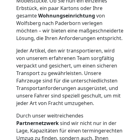
Möbelstücke. Ob Sie nun ein einzelnes
Erbstück, ein paar Kartons oder Ihre
Möbelmontage
gesamte
Wohnungseinrichtung
von
Wolfsberg nach Paderborn verlegen
möchten – wir bieten eine maßgeschneiderte
Wolfsberg
Lösung, die Ihren Anforderungen entspricht.
Jeder Artikel, den wir transportieren, wird
Möbeltransport
von unserem erfahrenen Team sorgfältig
verpackt und gesichert, um einen sicheren
Wolfsberg
Transport zu gewährleisten. Unsere
Fahrzeuge sind für die unterschiedlichsten
Transportanforderungen ausgerüstet, und
Beiladung
unsere Fahrer sind speziell geschult, um mit
jeder Art von Fracht umzugehen.
Wolfsberg
Durch unser weitreichendes
Partnernetzwerk
sind wir nicht nur in der
Lage, Kapazitäten für einen termingerechten
Mini
Umzug zu finden, sondern auch, Ihnen