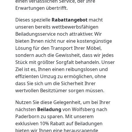
einen verlässlichen Service, der Ihre
Erwartungen übertrifft.
Umzug
Dieses spezielle
Rabattangebot
macht
unseren bereits wettbewerbsfähigen
Wolfsberg
Beiladungsservice noch attraktiver. Wir
bieten Ihnen nicht nur eine kostengünstige
Lösung für den Transport Ihrer Möbel,
Qualitäts-
sondern auch die Gewissheit, dass wir jedes
Stück mit größter Sorgfalt behandeln. Unser
Umzüge
Ziel ist es, Ihnen einen reibungslosen und
effizienten Umzug zu ermöglichen, ohne
Wolfsberg
dass Sie sich um die Sicherheit Ihrer
wertvollen Besitztümer sorgen müssen.
Vereinsumzug
Nutzen Sie diese Gelegenheit, um bei Ihrer
nächsten
Beiladung
von Wolfsberg nach
Paderborn zu sparen. Mit unserem
Wolfsberg
exklusiven 10% Rabatt auf Beiladungen
bieten wir Ihnen eine herausragende