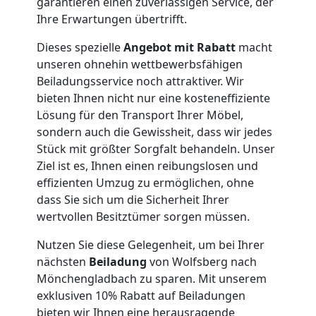
Service-
garantieren einen zuverlässigen Service, der
Ihre Erwartungen übertrifft.
Umzug
Dieses spezielle
Angebot mit Rabatt
macht
unseren ohnehin wettbewerbsfähigen
Wolfsberg
Beiladungsservice noch attraktiver. Wir
bieten Ihnen nicht nur eine kosteneffiziente
Lösung für den Transport Ihrer Möbel,
Qualitäts-
sondern auch die Gewissheit, dass wir jedes
Stück mit größter Sorgfalt behandeln. Unser
Umzüge
Ziel ist es, Ihnen einen reibungslosen und
effizienten Umzug zu ermöglichen, ohne
Wolfsberg
dass Sie sich um die Sicherheit Ihrer
wertvollen Besitztümer sorgen müssen.
Nutzen Sie diese Gelegenheit, um bei Ihrer
Vereinsumzug
nächsten
Beiladung
von Wolfsberg nach
Mönchengladbach zu sparen. Mit unserem
Wolfsberg
exklusiven 10% Rabatt auf Beiladungen
bieten wir Ihnen eine herausragende