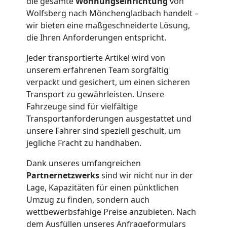
die gesamte
Wohnungseinrichtung
von
Wolfsberg nach Mönchengladbach handelt –
wir bieten eine maßgeschneiderte Lösung,
Möbelmontage
die Ihren Anforderungen entspricht.
Wolfsberg
Jeder transportierte Artikel wird von
unserem erfahrenen Team sorgfältig
verpackt und gesichert, um einen sicheren
Möbeltransport
Transport zu gewährleisten. Unsere
Fahrzeuge sind für vielfältige
Wolfsberg
Transportanforderungen ausgestattet und
unsere Fahrer sind speziell geschult, um
jegliche Fracht zu handhaben.
Beiladung
Dank unseres umfangreichen
Partnernetzwerks
sind wir nicht nur in der
Wolfsberg
Lage, Kapazitäten für einen pünktlichen
Umzug zu finden, sondern auch
wettbewerbsfähige Preise anzubieten. Nach
Mini
dem Ausfüllen unseres Anfrageformulars