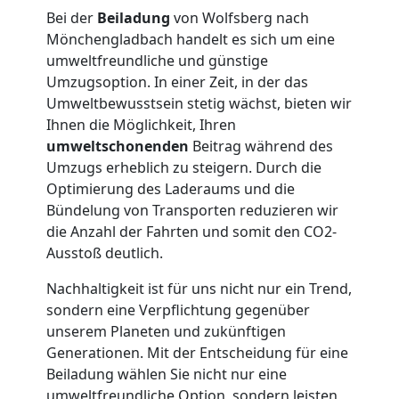
LKW
Bei der
Beiladung
von Wolfsberg nach
Mönchengladbach handelt es sich um eine
Möbellift
umweltfreundliche und günstige
Umzugsoption. In einer Zeit, in der das
Umweltbewusstsein stetig wächst, bieten wir
Wolfsberg
Ihnen die Möglichkeit, Ihren
umweltschonenden
Beitrag während des
Übersiedlung
Umzugs erheblich zu steigern. Durch die
Optimierung des Laderaums und die
Bündelung von Transporten reduzieren wir
Wolfsberg
die Anzahl der Fahrten und somit den CO2-
Ausstoß deutlich.
Klaviertransport
Nachhaltigkeit ist für uns nicht nur ein Trend,
sondern eine Verpflichtung gegenüber
Wolfsberg
unserem Planeten und zukünftigen
Generationen. Mit der Entscheidung für eine
Beiladung wählen Sie nicht nur eine
umweltfreundliche Option, sondern leisten