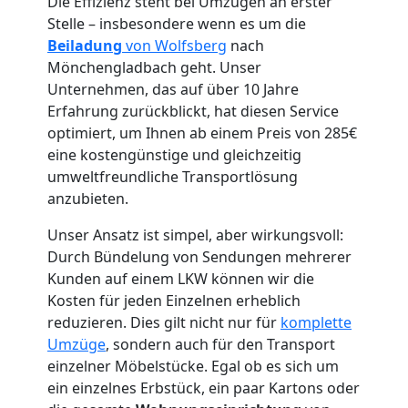
Die Effizienz steht bei Umzügen an erster
Stelle – insbesondere wenn es um die
Beiladung
von Wolfsberg
nach
Mönchengladbach geht. Unser
Unternehmen, das auf über 10 Jahre
Erfahrung zurückblickt, hat diesen Service
Umzugshelfer
optimiert, um Ihnen ab einem Preis von 285€
eine kostengünstige und gleichzeitig
Wolfsberg
umweltfreundliche Transportlösung
anzubieten.
Möbeltaxi
Unser Ansatz ist simpel, aber wirkungsvoll:
Durch Bündelung von Sendungen mehrerer
Kunden auf einem LKW können wir die
Wolfsberg
Kosten für jeden Einzelnen erheblich
reduzieren. Dies gilt nicht nur für
komplette
Kleintransport
Umzüge
, sondern auch für den Transport
einzelner Möbelstücke. Egal ob es sich um
ein einzelnes Erbstück, ein paar Kartons oder
Wolfsberg