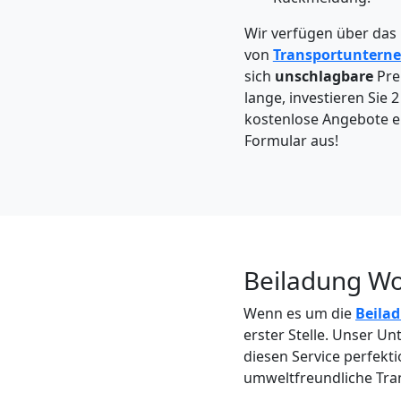
Wolfsberg
Wir verfügen über das
von
Transportuntern
Kleintransport
sich
unschlagbare
Pre
lange, investieren Sie 
Wolfsberg
kostenlose Angebote ein
Formular aus!
Möbelmontage
Wolfsberg
Beiladung Wo
Möbeltransport
Wenn es um die
Beila
erster Stelle. Unser U
Wolfsberg
diesen Service perfekt
umweltfreundliche Tra