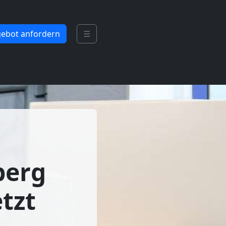
ebot anfordern
☰
berg
tzt