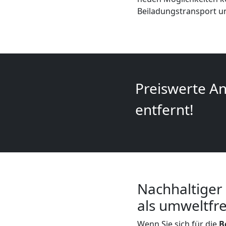
+
Beiladungstransport un
LKW
Wolfsberg
Preiswerte An
Kunsttransport
entfernt!
Wolfsberg
Umzug
Nachhaltiger
Wolfsberg
als umweltfr
3
Wenn Sie sich für die
B