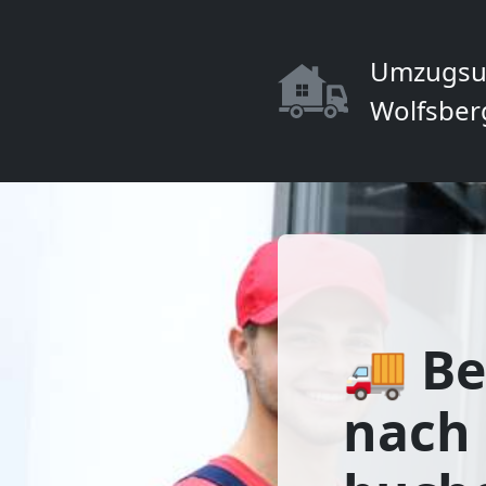
Umzugsu
Wolfsber
🚚 Be
nach 