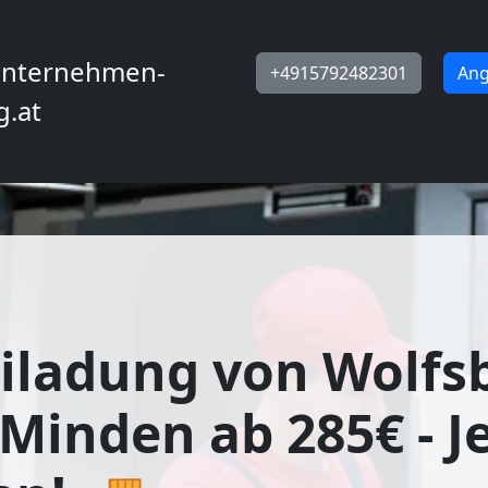
nternehmen-
+4915792482301
Ang
g.at
iladung von Wolfs
Minden ab 285€ - Je