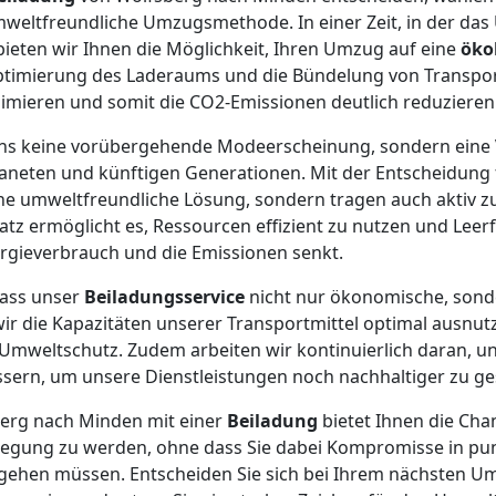
weltfreundliche Umzugsmethode. In einer Zeit, in der da
 bieten wir Ihnen die Möglichkeit, Ihren Umzug auf eine
öko
Optimierung des Laderaums und die Bündelung von Transpo
imieren und somit die CO2-Emissionen deutlich reduzieren
 uns keine vorübergehende Modeerscheinung, sondern eine 
neten und künftigen Generationen. Mit der Entscheidung 
ine umweltfreundliche Lösung, sondern tragen auch aktiv 
atz ermöglicht es, Ressourcen effizient zu nutzen und Leer
gieverbrauch und die Emissionen senkt.
dass unser
Beiladungsservice
nicht nur ökonomische, sond
wir die Kapazitäten unserer Transportmittel optimal ausnutz
Umweltschutz. Zudem arbeiten wir kontinuierlich daran, u
sern, um unsere Dienstleistungen noch nachhaltiger zu ges
erg nach Minden mit einer
Beiladung
bietet Ihnen die Chan
ung zu werden, ohne dass Sie dabei Kompromisse in punc
ngehen müssen. Entscheiden Sie sich bei Ihrem nächsten U