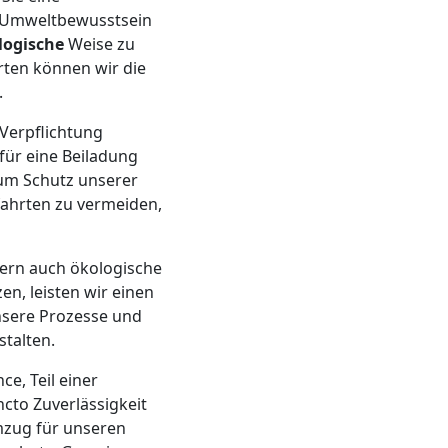
s Umweltbewusstsein
logische
Weise zu
rten können wir die
.
Verpflichtung
für eine Beiladung
zum Schutz unserer
fahrten zu vermeiden,
ern auch ökologische
en, leisten wir einen
nsere Prozesse und
talten.
ce, Teil einer
to Zuverlässigkeit
mzug für unseren