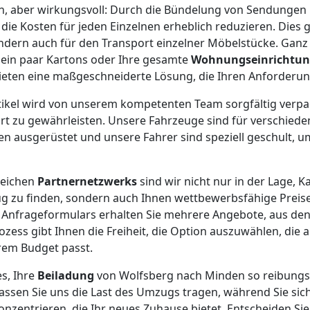
ach, aber wirkungsvoll: Durch die Bündelung von Sendunge
e Kosten für jeden Einzelnen erheblich reduzieren. Dies gi
ondern auch für den Transport einzelner Möbelstücke. Ganz 
, ein paar Kartons oder Ihre gesamte
Wohnungseinrichtu
ieten eine maßgeschneiderte Lösung, die Ihren Anforderun
rtikel wird von unserem kompetenten Team sorgfältig verpa
rt zu gewährleisten. Unsere Fahrzeuge sind für verschiede
 ausgerüstet und unsere Fahrer sind speziell geschult, um
reichen
Partnernetzwerks
sind wir nicht nur in der Lage, K
 zu finden, sondern auch Ihnen wettbewerbsfähige Preise
 Anfrageformulars erhalten Sie mehrere Angebote, aus de
ozess gibt Ihnen die Freiheit, die Option auszuwählen, die 
em Budget passt.
es, Ihre
Beiladung
von Wolfsberg nach Minden so reibungsl
Lassen Sie uns die Last des Umzugs tragen, während Sie sic
zentrieren, die Ihr neues Zuhause bietet. Entscheiden Sie 