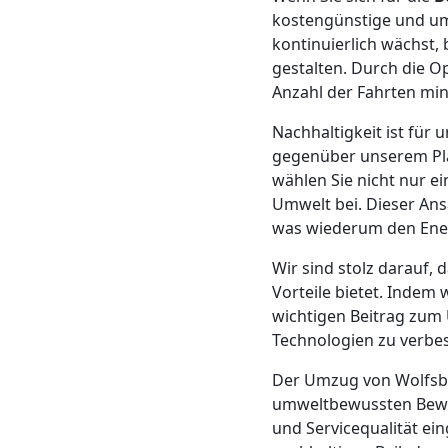
kostengünstige und um
Mann
kontinuierlich wächst,
gestalten. Durch die 
+
Anzahl der Fahrten min
Nachhaltigkeit ist für
LKW
gegenüber unserem Pla
wählen Sie nicht nur e
Umwelt bei. Dieser Ans
Möbellift
was wiederum den Ener
Wolfsberg
Wir sind stolz darauf, 
Vorteile bietet. Indem 
wichtigen Beitrag zum 
Übersiedlung
Technologien zu verbes
Der Umzug von Wolfsb
Wolfsberg
umweltbewussten Beweg
und Servicequalität ei