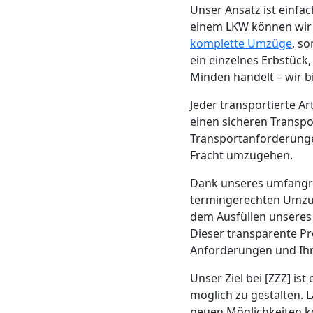
Beiladung
Unser Ansatz ist einf
einem LKW können wir di
Wolfsberg
komplette Umzüge
, s
ein einzelnes Erbstück
Minden handelt – wir b
Mini
Jeder transportierte A
einen sicheren Transpo
Umzug
Transportanforderungen
Fracht umzugehen.
Wolfsberg
Dank unseres umfang
termingerechten Umzug
Umzug
dem Ausfüllen unseres
Dieser transparente Pr
2
Anforderungen und Ihr
Unser Ziel bei [ZZZ] ist 
Mann
möglich zu gestalten. 
neuen Möglichkeiten kon