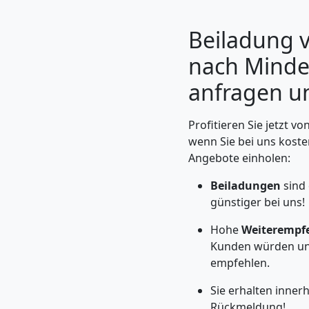
Beiladung 
nach Minden
anfragen u
Profitieren Sie jetzt v
wenn Sie bei uns koste
Angebote einholen:
Beiladungen
sind
Umzugshelfer
günstiger bei uns!
Wolfsberg
Hohe
Weiterempf
Kunden würden un
empfehlen.
Möbeltaxi
Sie erhalten inner
Rückmeldung!