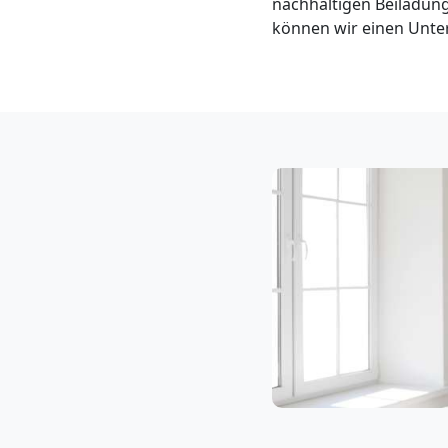
nachhaltigen Beiladung
Klaviertransport
können wir einen Unter
Wolfsberg
Privatumzug
Wolfsberg
Tresortransport
in
Wolfsberg