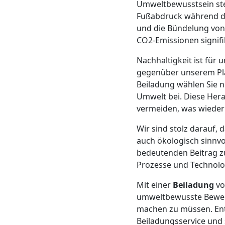
Umweltbewusstsein ste
Mann
Fußabdruck während de
und die Bündelung von 
CO2-Emissionen signifi
+
Nachhaltigkeit ist für
LKW
gegenüber unserem Pl
Beiladung wählen Sie n
Umwelt bei. Diese Hera
Möbellift
vermeiden, was wieder
Wir sind stolz darauf, 
Wolfsberg
auch ökologisch sinnvol
bedeutenden Beitrag z
Prozesse und Technolo
Übersiedlung
Mit einer
Beiladung
vo
Wolfsberg
umweltbewusste Bewegun
machen zu müssen. Ent
Beiladungsservice und