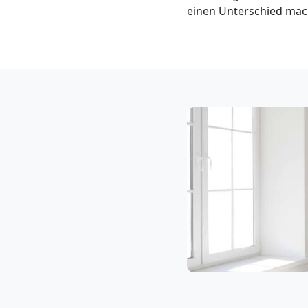
Klaviertransport
einen Unterschied mach
Wolfsberg
Privatumzug
Wolfsberg
Tresortransport
in
Wolfsberg