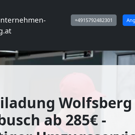
nternehmen-
+4915792482301
Ang
g.at
iladung Wolfsberg
usch ab 285€ -