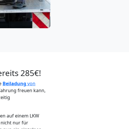
reits 285€!
ie
Beiladung
von
rfahrung freuen kann,
eitig
den auf einem LKW
 nicht nur für