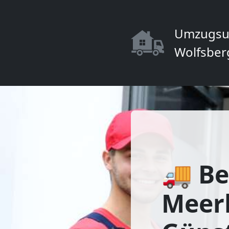
Umzugsu
Wolfsber
🚚 Be
Meerb