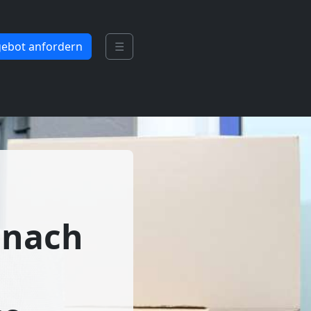
ebot anfordern
☰
 nach