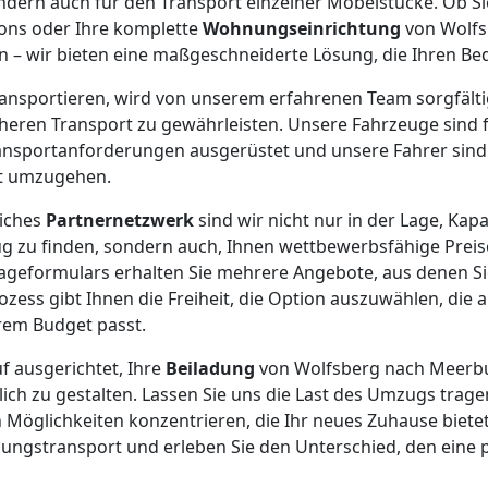
ondern auch für den Transport einzelner Möbelstücke. Ob Si
tons oder Ihre komplette
Wohnungseinrichtung
von Wolf
 – wir bieten eine maßgeschneiderte Lösung, die Ihren Bed
 transportieren, wird von unserem erfahrenen Team sorgfält
cheren Transport zu gewährleisten. Unsere Fahrzeuge sind f
ansportanforderungen ausgerüstet und unsere Fahrer sind 
ht umzugehen.
iches
Partnernetzwerk
sind wir nicht nur in der Lage, Kap
 zu finden, sondern auch, Ihnen wettbewerbsfähige Preis
rageformulars erhalten Sie mehrere Angebote, aus denen S
ozess gibt Ihnen die Freiheit, die Option auszuwählen, die 
em Budget passt.
uf ausgerichtet, Ihre
Beiladung
von Wolfsberg nach Meerbu
lich zu gestalten. Lassen Sie uns die Last des Umzugs trage
Möglichkeiten konzentrieren, die Ihr neues Zuhause bietet.
adungstransport und erleben Sie den Unterschied, den eine 