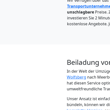
Wir verfügen über das
Wolfsberg
Transportunternehm
unschlagbare
Preise. 
investieren Sie 2 Minut
Kleintransport
kostenlose Angebote. J
Wolfsberg
Möbelmontage
Beiladung vo
Wolfsberg
In der Welt der Umzüge
Wolfsberg
nach Meerbus
Möbeltransport
hat diesen Service opti
umweltfreundliche Tra
Wolfsberg
Unser Ansatz ist einf
bündeln, können wir die