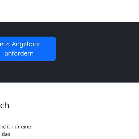
Jetzt Angebote
anfordern
ach
icht nur eine
r das