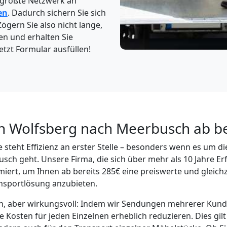
 größte Netzwerk an
en
. Dadurch sichern Sie sich
Zögern Sie also nicht lange,
en und erhalten Sie
etzt Formular ausfüllen!
n Wolfsberg nach Meerbusch ab be
 steht Effizienz an erster Stelle – besonders wenn es um d
ch geht. Unsere Firma, die sich über mehr als 10 Jahre E
miert, um Ihnen ab bereits 285€ eine preiswerte und gleichz
nsportlösung anzubieten.
ach, aber wirkungsvoll: Indem wir Sendungen mehrerer Kun
 Kosten für jeden Einzelnen erheblich reduzieren. Dies gilt