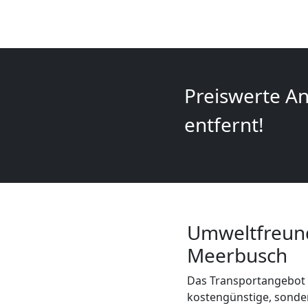
+
LKW
Wolfsberg
Preiswerte An
entfernt!
Kunsttransport
Wolfsberg
Umzug
Umweltfreund
Meerbusch
Wolfsberg
Das Transportangebot 
3
kostengünstige, sonder