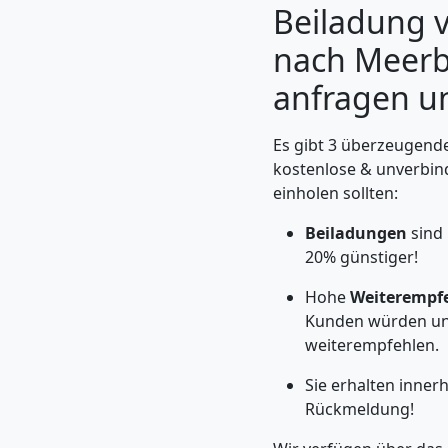
Beiladung 
nach Meerbu
anfragen u
Es gibt 3 überzeugende
kostenlose & unverbin
einholen sollten:
Beiladungen
sind
20% günstiger!
Umzugshelfer
Hohe
Weiterempf
Kunden würden un
Wolfsberg
weiterempfehlen.
Sie erhalten inner
Möbeltaxi
Rückmeldung!