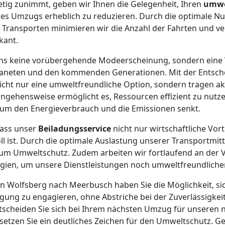
tig zunimmt, geben wir Ihnen die Gelegenheit, Ihren
umwe
s Umzugs erheblich zu reduzieren. Durch die optimale N
Transporten minimieren wir die Anzahl der Fahrten und ve
kant.
 uns keine vorübergehende Modeerscheinung, sondern eine 
aneten und den kommenden Generationen. Mit der Entsche
icht nur eine umweltfreundliche Option, sondern tragen a
ngehensweise ermöglicht es, Ressourcen effizient zu nutz
um den Energieverbrauch und die Emissionen senkt.
dass unser
Beiladungsservice
nicht nur wirtschaftliche Vort
l ist. Durch die optimale Auslastung unserer Transportmitte
um Umweltschutz. Zudem arbeiten wir fortlaufend an der 
gien, um unsere Dienstleistungen noch umweltfreundlicher
n Wolfsberg nach Meerbusch haben Sie die Möglichkeit, sic
g zu engagieren, ohne Abstriche bei der Zuverlässigkeit 
scheiden Sie sich bei Ihrem nächsten Umzug für unseren 
 setzen Sie ein deutliches Zeichen für den Umweltschutz.