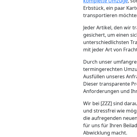
Beiladung
komplette Umzüge
, s
Erbstück, ein paar Kar
transportieren möchten
Wolfsberg
Jeder Artikel, den wir
gesichert, um einen si
Mini
unterschiedlichsten Tr
mit jeder Art von Frac
Umzug
Durch unser umfangre
termingerechten Umzug
Wolfsberg
Ausfüllen unseres Anf
Dieser transparente Pr
Anforderungen und Ihr
Umzug
Wir bei [ZZZ] sind dara
2
und stressfrei wie mög
die aufregenden neuen 
Mann
für uns für Ihren Beil
Abwicklung macht.