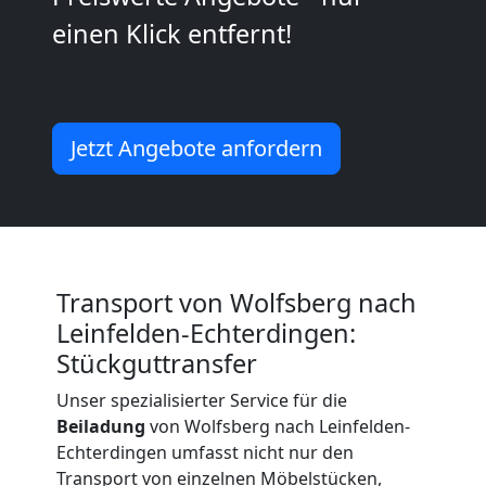
National
einen Klick entfernt!
Beiladung
International
Jetzt Angebote anfordern
Internationaler
Umzug
Transport von Wolfsberg nach
Leinfelden-Echterdingen:
Nationaler
Stückguttransfer
Umzug
Unser spezialisierter Service für die
Beiladung
von Wolfsberg nach Leinfelden-
Echterdingen umfasst nicht nur den
Transport von einzelnen Möbelstücken,