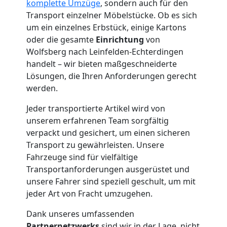
komplette Umzüge
, sondern auch für den
Wolfsberg
Transport einzelner Möbelstücke. Ob es sich
um ein einzelnes Erbstück, einige Kartons
oder die gesamte
Einrichtung
von
Möbelmontage
Wolfsberg nach Leinfelden-Echterdingen
handelt – wir bieten maßgeschneiderte
Lösungen, die Ihren Anforderungen gerecht
Wolfsberg
werden.
Jeder transportierte Artikel wird von
Möbeltransport
unserem erfahrenen Team sorgfältig
verpackt und gesichert, um einen sicheren
Wolfsberg
Transport zu gewährleisten. Unsere
Fahrzeuge sind für vielfältige
Transportanforderungen ausgerüstet und
Beiladung
unsere Fahrer sind speziell geschult, um mit
jeder Art von Fracht umzugehen.
Wolfsberg
Dank unseres umfassenden
Partnernetzwerks
sind wir in der Lage, nicht