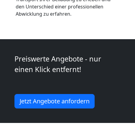
den Unterschied einer professionellen
Wolfsberg
Abwicklung zu erfahren.
Kunsttransport
Wolfsberg
Preiswerte Angebote - nur
Umzug
einen Klick entfernt!
Wolfsberg
3
Jetzt Angebote anfordern
Mann
+