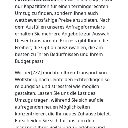
nur Kapazitäten für einen termingerechten
Mini
Umzug zu finden, sondern Ihnen auch
wettbewerbsfähige Preise anzubieten. Nach
Umzug
dem Ausfüllen unseres Anfrageformulars
erhalten Sie mehrere Angebote zur Auswahl.
Wolfsberg
Dieser transparente Prozess gibt Ihnen die
Freiheit, die Option auszuwählen, die am
besten zu Ihren Bedürfnissen und Ihrem
Umzug
Budget passt.
Wir bei [ZZZ] möchten Ihren Transport von
2
Wolfsberg nach Leinfelden-Echterdingen so
reibungslos und stressfrei wie möglich
Mann
gestalten. Lassen Sie uns die Last des
Umzugs tragen, während Sie sich auf die
+
aufregenden neuen Möglichkeiten
konzentrieren, die Ihr neues Zuhause bietet.
LKW
Entscheiden Sie sich für uns, um den
Transport Ihrer Beiladung zu erleben und