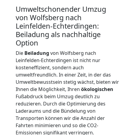
Umweltschonender Umzug
LKW
von Wolfsberg nach
Leinfelden-Echterdingen:
Möbellift
Beiladung als nachhaltige
Option
Wolfsberg
Die
Beiladung
von Wolfsberg nach
Leinfelden-Echterdingen ist nicht nur
kosteneffizient, sondern auch
Übersiedlung
umweltfreundlich. In einer Zeit, in der das
Umweltbewusstsein stetig wächst, bieten wir
Wolfsberg
Ihnen die Möglichkeit, Ihren
ökologischen
Fußabdruck beim Umzug deutlich zu
reduzieren. Durch die Optimierung des
Klaviertransport
Laderaums und die Bündelung von
Transporten können wir die Anzahl der
Wolfsberg
Fahrten minimieren und so die CO2-
Emissionen signifikant verringern.