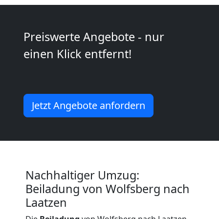
Kunsttransport
Preiswerte Angebote - nur
Wolfsberg
einen Klick entfernt!
Umzug
Wolfsberg
Jetzt Angebote anfordern
3
Mann
Nachhaltiger Umzug:
+
Beiladung von Wolfsberg nach
Laatzen
LKW
Die
Beiladung
von Wolfsberg nach Laatzen