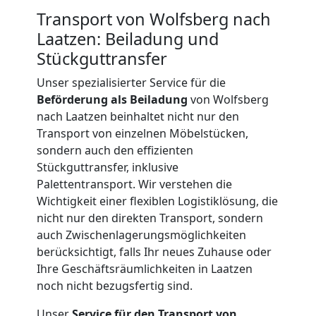
Beiladung
Transport von Wolfsberg nach
Laatzen: Beiladung und
International
Stückguttransfer
Unser spezialisierter Service für die
Internationaler
Beförderung als Beiladung
von Wolfsberg
nach Laatzen beinhaltet nicht nur den
Umzug
Transport von einzelnen Möbelstücken,
sondern auch den effizienten
Stückguttransfer, inklusive
Nationaler
Palettentransport. Wir verstehen die
Wichtigkeit einer flexiblen Logistiklösung, die
Umzug
nicht nur den direkten Transport, sondern
auch Zwischenlagerungsmöglichkeiten
berücksichtigt, falls Ihr neues Zuhause oder
Ihre Geschäftsräumlichkeiten in Laatzen
noch nicht bezugsfertig sind.
Unser
Service für den Transport von