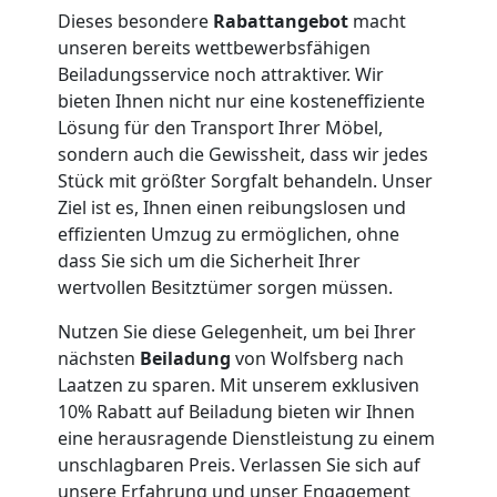
Dieses besondere
Rabattangebot
macht
Umzug
unseren bereits wettbewerbsfähigen
Beiladungsservice noch attraktiver. Wir
Wolfsberg
bieten Ihnen nicht nur eine kosteneffiziente
Lösung für den Transport Ihrer Möbel,
sondern auch die Gewissheit, dass wir jedes
Qualitäts-
Stück mit größter Sorgfalt behandeln. Unser
Ziel ist es, Ihnen einen reibungslosen und
Umzüge
effizienten Umzug zu ermöglichen, ohne
dass Sie sich um die Sicherheit Ihrer
wertvollen Besitztümer sorgen müssen.
Wolfsberg
Nutzen Sie diese Gelegenheit, um bei Ihrer
nächsten
Beiladung
von Wolfsberg nach
Vereinsumzug
Laatzen zu sparen. Mit unserem exklusiven
10% Rabatt auf Beiladung bieten wir Ihnen
Wolfsberg
eine herausragende Dienstleistung zu einem
unschlagbaren Preis. Verlassen Sie sich auf
unsere Erfahrung und unser Engagement