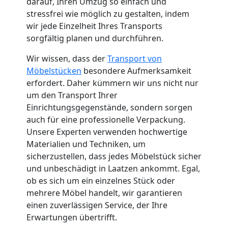
darauf, Ihren Umzug so einfach und
Küchenumzug
stressfrei wie möglich zu gestalten, indem
wir jede Einzelheit Ihres Transports
Wolfsberg
sorgfältig planen und durchführen.
Wir wissen, dass der
Transport von
Umzug
Möbelstücken
besondere Aufmerksamkeit
erfordert. Daher kümmern wir uns nicht nur
um den Transport Ihrer
und
Einrichtungsgegenstände, sondern sorgen
auch für eine professionelle Verpackung.
Lagerung
Unsere Experten verwenden hochwertige
Materialien und Techniken, um
Wolfsberg
sicherzustellen, dass jedes Möbelstück sicher
und unbeschädigt in Laatzen ankommt. Egal,
ob es sich um ein einzelnes Stück oder
Full-
mehrere Möbel handelt, wir garantieren
einen zuverlässigen Service, der Ihre
Service-
Erwartungen übertrifft.