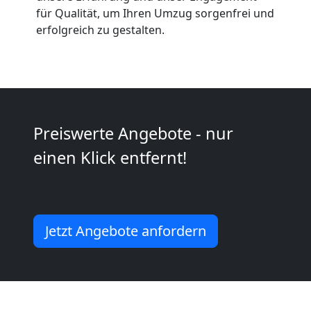
Anfrage
für Qualität, um Ihren Umzug sorgenfrei und
erfolgreich zu gestalten.
Möbeltransport
National
Preiswerte Angebote - nur
Möbeltransport
einen Klick entfernt!
International
Beiladung
Jetzt Angebote anfordern
National