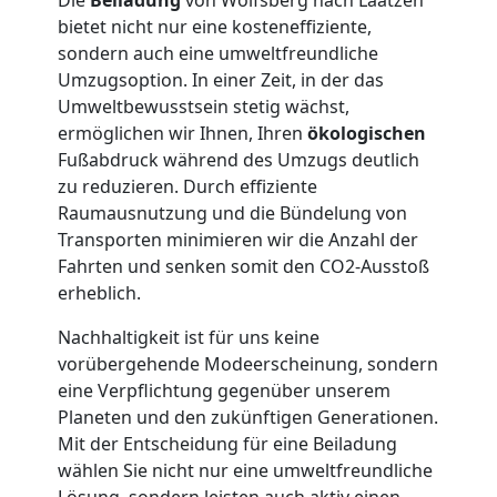
bietet nicht nur eine kosteneffiziente,
Möbellift
sondern auch eine umweltfreundliche
Umzugsoption. In einer Zeit, in der das
Umweltbewusstsein stetig wächst,
Wolfsberg
ermöglichen wir Ihnen, Ihren
ökologischen
Fußabdruck während des Umzugs deutlich
zu reduzieren. Durch effiziente
Übersiedlung
Raumausnutzung und die Bündelung von
Transporten minimieren wir die Anzahl der
Wolfsberg
Fahrten und senken somit den CO2-Ausstoß
erheblich.
Klaviertransport
Nachhaltigkeit ist für uns keine
vorübergehende Modeerscheinung, sondern
Wolfsberg
eine Verpflichtung gegenüber unserem
Planeten und den zukünftigen Generationen.
Mit der Entscheidung für eine Beiladung
Privatumzug
wählen Sie nicht nur eine umweltfreundliche
Lösung, sondern leisten auch aktiv einen