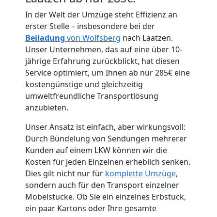
In der Welt der Umzüge steht Effizienz an
erster Stelle – insbesondere bei der
Beiladung
von Wolfsberg
nach Laatzen.
Unser Unternehmen, das auf eine über 10-
Umzugshelfer
jährige Erfahrung zurückblickt, hat diesen
Service optimiert, um Ihnen ab nur 285€ eine
Wolfsberg
kostengünstige und gleichzeitig
umweltfreundliche Transportlösung
anzubieten.
Möbeltaxi
Unser Ansatz ist einfach, aber wirkungsvoll:
Durch Bündelung von Sendungen mehrerer
Wolfsberg
Kunden auf einem LKW können wir die
Kosten für jeden Einzelnen erheblich senken.
Dies gilt nicht nur für
komplette Umzüge
,
Kleintransport
sondern auch für den Transport einzelner
Möbelstücke. Ob Sie ein einzelnes Erbstück,
Wolfsberg
ein paar Kartons oder Ihre gesamte