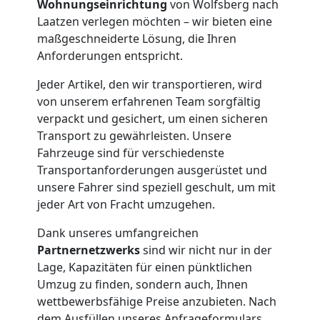
Wohnungseinrichtung
von Wolfsberg nach
Laatzen verlegen möchten – wir bieten eine
Möbelmontage
maßgeschneiderte Lösung, die Ihren
Anforderungen entspricht.
Wolfsberg
Jeder Artikel, den wir transportieren, wird
von unserem erfahrenen Team sorgfältig
Möbeltransport
verpackt und gesichert, um einen sicheren
Transport zu gewährleisten. Unsere
Wolfsberg
Fahrzeuge sind für verschiedenste
Transportanforderungen ausgerüstet und
unsere Fahrer sind speziell geschult, um mit
Beiladung
jeder Art von Fracht umzugehen.
Dank unseres umfangreichen
Wolfsberg
Partnernetzwerks
sind wir nicht nur in der
Lage, Kapazitäten für einen pünktlichen
Umzug zu finden, sondern auch, Ihnen
Mini
wettbewerbsfähige Preise anzubieten. Nach
dem Ausfüllen unseres Anfrageformulars