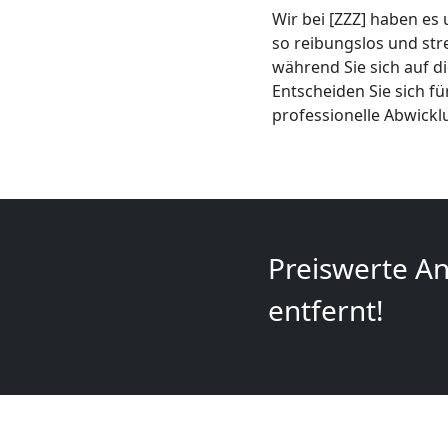
+
Wir bei [ZZZ] haben es
so reibungslos und str
während Sie sich auf d
LKW
Entscheiden Sie sich f
professionelle Abwick
Wolfsberg
Kunsttransport
Wolfsberg
Preiswerte An
entfernt!
Umzug
Wolfsberg
3