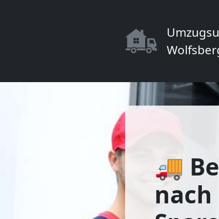
Umzugsu
Wolfsber
🚚 Be
nach 