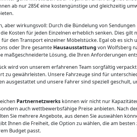
Ihnen ab nur 285€ eine kostengünstige und gleichzeitig um
ieten.
ach, aber wirkungsvoll: Durch die Bündelung von Sendunge
ie Kosten für jeden Einzelnen erheblich senken. Dies gilt n
 für den Transport einzelner Möbelstücke. Egal ob es sich 
tons oder Ihre gesamte
Hausausstattung
von Wolfsberg n
ine maßgeschneiderte Lösung, die Ihren Anforderungen ents
tück wird von unserem erfahrenen Team sorgfältig verpackt
rt zu gewährleisten. Unsere Fahrzeuge sind für unterschied
 ausgestattet und unsere Fahrer sind speziell geschult, u
reichen
Partnernetzwerks
können wir nicht nur Kapazitäte
 sondern auch wettbewerbsfähige Preise anbieten. Nach de
lten Sie mehrere Angebote, aus denen Sie auswählen könn
bt Ihnen die Freiheit, die Option zu wählen, die am besten
em Budget passt.