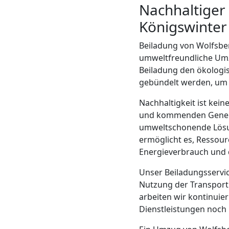
Nachhaltiger
Mann
Königswinter
+
Beiladung von Wolfsber
umweltfreundliche Umzu
Beiladung den ökologi
LKW
gebündelt werden, um 
Nachhaltigkeit ist ke
Möbellift
und kommenden Generat
umweltschonende Lösun
Wolfsberg
ermöglicht es, Ressour
Energieverbrauch und 
Übersiedlung
Unser Beiladungsservic
Nutzung der Transport
arbeiten wir kontinuie
Wolfsberg
Dienstleistungen noch 