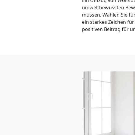
Ein Umzug von Wolfsber
Klaviertransport
umweltbewussten Bewegu
müssen. Wählen Sie fü
Wolfsberg
ein starkes Zeichen f
positiven Beitrag für un
Privatumzug
Wolfsberg
Tresortransport
in
Wolfsberg