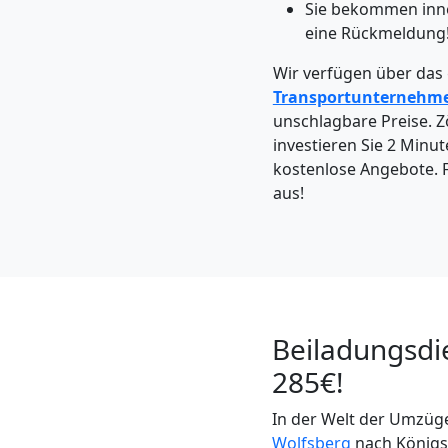
Wolfsberg
Sie bekommen inn
eine Rückmeldung
Wir verfügen über das
Kleintransport
Transportunternehm
unschlagbare Preise. Zö
Wolfsberg
investieren Sie 2 Minut
kostenlose Angebote. F
aus!
Möbelmontage
Wolfsberg
Möbeltransport
Beiladungsdi
285€!
Wolfsberg
In der Welt der Umzüge
Wolfsberg
nach Königsw