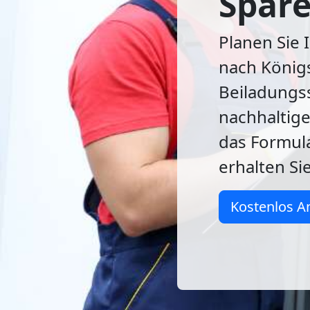
Spare
Planen Sie
nach König
Beiladungss
nachhaltige
das Formula
erhalten Si
Kostenlos A