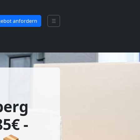
ebot anfordern
☰
berg
5€ -