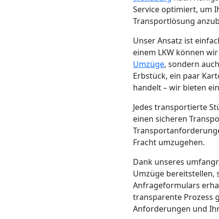
Beiladung
Service optimiert, um 
Transportlösung anzub
Wolfsberg
Unser Ansatz ist einf
einem LKW können wir d
Mini
Umzüge
, sondern auch
Erbstück, ein paar Kar
Umzug
handelt – wir bieten e
Jedes transportierte S
Wolfsberg
einen sicheren Transpo
Transportanforderungen
Fracht umzugehen.
Umzug
Dank unseres umfang
2
Umzüge bereitstellen,
Anfrageformulars erha
transparente Prozess gi
Mann
Anforderungen und Ihr