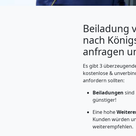
Beiladung 
nach Königs
anfragen u
Es gibt 3 überzeugende
kostenlose & unverbin
anfordern sollten:
Umzugshelfer
Beiladungen
sind
Wolfsberg
günstiger!
Eine hohe
Weitere
Kunden würden un
Möbeltaxi
weiterempfehlen.