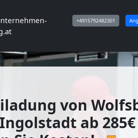
nternehmen-
+4915792482301
Ang
g.at
iladung von Wolfs
Ingolstadt ab 285€ 