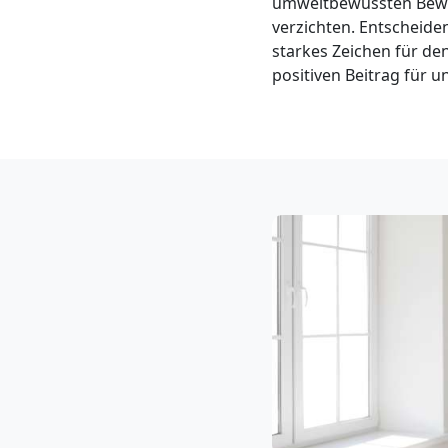
umweltbewussten Beweg
Klaviertransport
verzichten. Entscheide
starkes Zeichen für d
Wolfsberg
positiven Beitrag für un
Privatumzug
Wolfsberg
Tresortransport
in
Wolfsberg