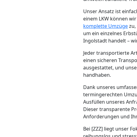
Beiladung
Unser Ansatz ist einf
Wolfsberg
einem LKW können wir di
komplette Umzüge
zu,
um ein einzelnes Erbst
Mini
Ingolstadt handelt – w
Jeder transportierte A
Umzug
einen sicheren Transpo
ausgestattet, und unse
Wolfsberg
handhaben.
Dank unseres umfass
Umzug
termingerechten Umzug
Ausfüllen unseres Anf
2
Dieser transparente Pr
Anforderungen und Ihr
Mann
Bei [ZZZ] liegt unser F
reibungslos und stress