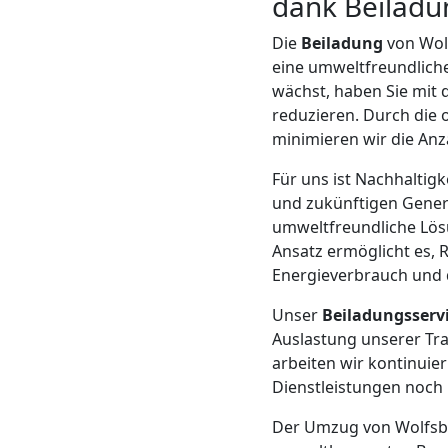
dank Beiladu
Mann
Die
Beiladung
von Wol
eine umweltfreundliche
+
wächst, haben Sie mit 
reduzieren. Durch die
LKW
minimieren wir die Anz
Für uns ist Nachhaltig
und zukünftigen Genera
Möbellift
umweltfreundliche Lösu
Ansatz ermöglicht es, 
Wolfsberg
Energieverbrauch und 
Unser
Beiladungsserv
Übersiedlung
Auslastung unserer Tra
arbeiten wir kontinuie
Wolfsberg
Dienstleistungen noch 
Der Umzug von Wolfsbe