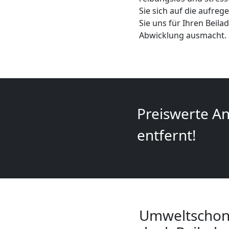
+
Sie sich auf die aufre
Sie uns für Ihren Beil
LKW
Abwicklung ausmacht.
Wolfsberg
Kunsttransport
Preiswerte An
Wolfsberg
entfernt!
Umzug
Wolfsberg
Umweltschone
3