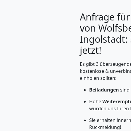
Anfrage für
von Wolfsb
Ingolstadt:
jetzt!
Es gibt 3 überzeugende
kostenlose & unverbin
einholen sollten:
Umzugshelfer
Beiladungen
sind 
Wolfsberg
Hohe
Weiterempf
würden uns Ihren 
Möbeltaxi
Sie erhalten inne
Rückmeldung!