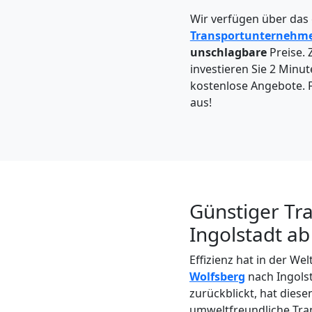
Wolfsberg
Wir verfügen über das
Transportunternehm
Kleintransport
unschlagbare
Preise. 
investieren Sie 2 Minut
kostenlose Angebote. F
Wolfsberg
aus!
Möbelmontage
Wolfsberg
Günstiger Tr
Möbeltransport
Ingolstadt ab
Effizienz hat in der W
Wolfsberg
Wolfsberg
nach Ingolst
zurückblickt, hat diese
umweltfreundliche Tra