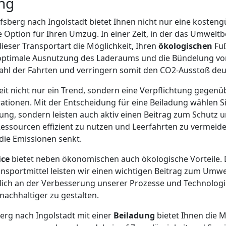
ng
fsberg nach Ingolstadt bietet Ihnen nicht nur eine kosten
 Option für Ihren Umzug. In einer Zeit, in der das Umweltb
dieser Transportart die Möglichkeit, Ihren
ökologischen
Fu
 optimale Ausnutzung des Laderaums und die Bündelung vo
ahl der Fahrten und verringern somit den CO2-Ausstoß deut
keit nicht nur ein Trend, sondern eine Verpflichtung gege
tionen. Mit der Entscheidung für eine Beiladung wählen Si
ng, sondern leisten auch aktiv einen Beitrag zum Schutz 
Ressourcen effizient zu nutzen und Leerfahrten zu vermei
die Emissionen senkt.
ice
bietet neben ökonomischen auch ökologische Vorteile. 
nsportmittel leisten wir einen wichtigen Beitrag zum Umw
rlich an der Verbesserung unserer Prozesse und Technolog
nachhaltiger zu gestalten.
rg nach Ingolstadt mit einer
Beiladung
bietet Ihnen die Mö