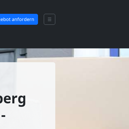
ebot anfordern
☰
berg
-