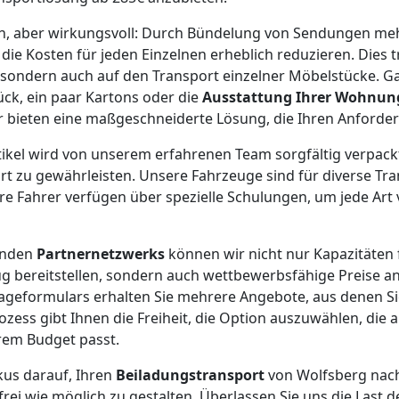
ach, aber wirkungsvoll: Durch Bündelung von Sendungen me
e Kosten für jeden Einzelnen erheblich reduzieren. Dies tri
 sondern auch auf den Transport einzelner Möbelstücke. Gan
ück, ein paar Kartons oder die
Ausstattung Ihrer Wohnun
ir bieten eine maßgeschneiderte Lösung, die Ihren Anforde
rtikel wird von unserem erfahrenen Team sorgfältig verpack
rt zu gewährleisten. Unsere Fahrzeuge sind für diverse T
re Fahrer verfügen über spezielle Schulungen, um jede Art 
enden
Partnernetzwerks
können wir nicht nur Kapazitäten 
 bereitstellen, sondern auch wettbewerbsfähige Preise a
rageformulars erhalten Sie mehrere Angebote, aus denen S
ozess gibt Ihnen die Freiheit, die Option auszuwählen, die 
em Budget passt.
okus darauf, Ihren
Beiladungstransport
von Wolfsberg nach
frei wie möglich zu gestalten. Überlassen Sie uns die Last