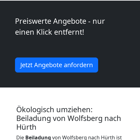
Kunsttransport
Preiswerte Angebote - nur
Wolfsberg
einen Klick entfernt!
Umzug
Jetzt Angebote anfordern
Wolfsberg
3
Mann
Ökologisch umziehen:
+
Beiladung von Wolfsberg nach
Hürth
LKW
Die
Beiladung
von Wolfsberg nach Hürth ist