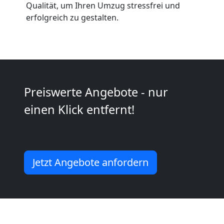
Anfrage
Qualität, um Ihren Umzug stressfrei und
erfolgreich zu gestalten.
Möbeltransport
National
Preiswerte Angebote - nur
Möbeltransport
einen Klick entfernt!
International
Beiladung
Jetzt Angebote anfordern
National