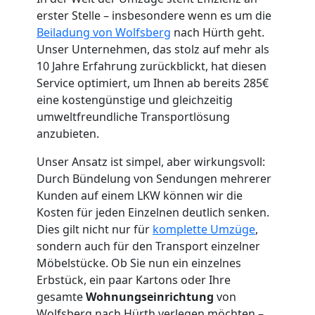
erster Stelle – insbesondere wenn es um die
Beiladung von Wolfsberg
nach Hürth geht.
Unser Unternehmen, das stolz auf mehr als
10 Jahre Erfahrung zurückblickt, hat diesen
Umzugshelfer
Service optimiert, um Ihnen ab bereits 285€
eine kostengünstige und gleichzeitig
Wolfsberg
umweltfreundliche Transportlösung
anzubieten.
Unser Ansatz ist simpel, aber wirkungsvoll:
Möbeltaxi
Durch Bündelung von Sendungen mehrerer
Kunden auf einem LKW können wir die
Wolfsberg
Kosten für jeden Einzelnen deutlich senken.
Dies gilt nicht nur für
komplette Umzüge
,
sondern auch für den Transport einzelner
Kleintransport
Möbelstücke. Ob Sie nun ein einzelnes
Erbstück, ein paar Kartons oder Ihre
Wolfsberg
gesamte
Wohnungseinrichtung
von
Wolfsberg nach Hürth verlegen möchten –