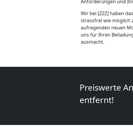
Anforderungen und Ihr
+
Wir bei [ZZZ] haben das
LKW
stressfrei wie möglich 
aufregenden neuen Mögl
uns für Ihren Beiladun
Wolfsberg
ausmacht.
Kunsttransport
Wolfsberg
Preiswerte An
Umzug
entfernt!
Wolfsberg
3