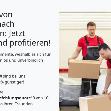
 von
nach
: Jetzt
d profitieren!
umente, weshalb es sich für
enlos und unverbindlich
W
sind bei uns
0% günstiger!
he
fehlungsquote
! 9 von 10
s ihren Freunden