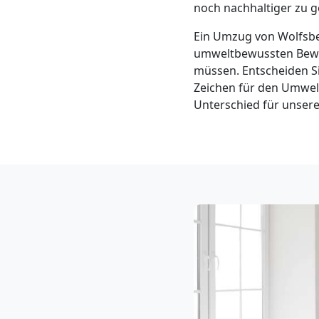
Klaviertransport
noch nachhaltiger zu g
Ein Umzug von Wolfsb
Wolfsberg
umweltbewussten Beweg
müssen. Entscheiden Si
Zeichen für den Umwelt
Privatumzug
Unterschied für unser
Wolfsberg
Tresortransport
in
Wolfsberg