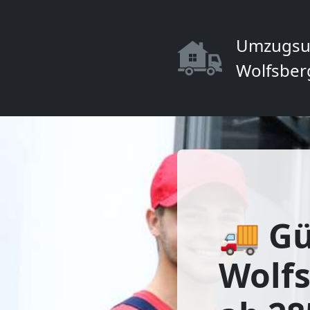
Umzugsu
Wolfsber
🚚 Gü
Wolf