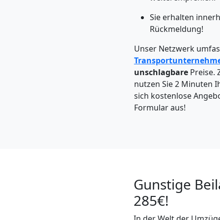
Wolfsberg
Sie erhalten inner
Rückmeldung!
Kleintransport
Unser Netzwerk umfass
Transportunternehm
Wolfsberg
unschlagbare
Preise. 
nutzen Sie 2 Minuten Ih
sich kostenlose Angebot
Möbelmontage
Formular aus!
Wolfsberg
Möbeltransport
Gunstige Bei
Wolfsberg
285€!
In der Welt der Umzüge