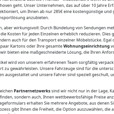
oven geht. Unser Unternehmen, das auf über 10 Jahre Erf
fektioniert, um Ihnen ab nur 285€ eine kostengünstige und g
nsportlösung anzubieten.
ach, aber wirkungsvoll: Durch Bündelung von Sendungen me
e Kosten für jeden Einzelnen erheblich reduzieren. Dies gi
ondern auch für den Transport einzelner Möbelstücke. Egal 
n paar Kartons oder Ihre gesamte
Wohnungseinrichtung
v
wir bieten eine maßgeschneiderte Lösung, die Ihren Anfor
rtikel wird von unserem erfahrenen Team sorgfältig verpack
rt zu gewährleisten. Unsere Fahrzeuge sind für die untersc
 ausgestattet und unsere Fahrer sind speziell geschult, u
reichen
Partnernetzwerks
sind wir nicht nur in der Lage, K
finden, sondern auch, Ihnen wettbewerbsfähige Preise anz
rageformulars erhalten Sie mehrere Angebote, aus denen S
ozess gibt Ihnen die Freiheit, die Option auszuwählen, die 