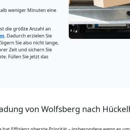
halb weniger Minuten eine
t die größte Anzahl an
en
. Dadurch erzielen Sie
Zögern Sie also nicht lange,
rer Zeit und sichern Sie
e. Füllen Sie jetzt das
ladung von Wolfsberg nach Hückel
 hat Effizienz oberste Priorität – insbesondere wenn es um