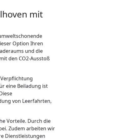
lhoven mit
d umweltschonende
eser Option Ihren
 Laderaums und die
omit den CO2-Ausstoß
 Verpflichtung
 eine Beiladung ist
Diese
dung von Leerfahrten,
he Vorteile. Durch die
bei. Zudem arbeiten wir
re Dienstleistungen