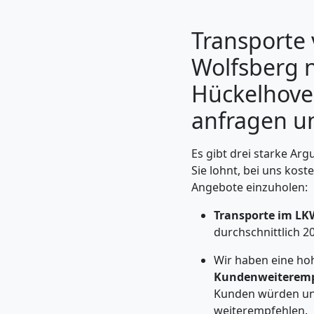
Transporte
Wolfsberg 
Hückelhoven
anfragen un
Es gibt drei starke Arg
Sie lohnt, bei uns kost
Angebote einzuholen:
Umzugshelfer
Transporte im LK
Wolfsberg
durchschnittlich 2
Wir haben eine ho
Kundenweiteremp
Möbeltaxi
Kunden würden un
weiterempfehlen.