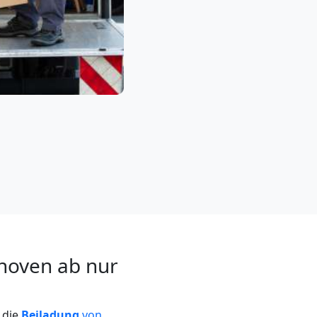
hoven ab nur
 die
Beiladung
von