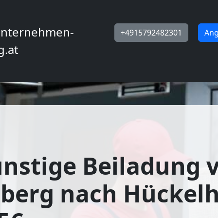
nternehmen-
+4915792482301
Ang
g.at
nstige Beiladung 
sberg nach Hückel