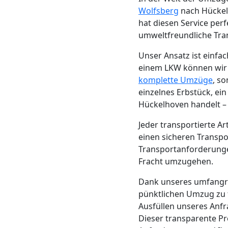
Beiladung
Wolfsberg
nach Hückelh
hat diesen Service per
Wolfsberg
umweltfreundliche Tra
Unser Ansatz ist einf
Mini
einem LKW können wir di
komplette Umzüge
, s
Umzug
einzelnes Erbstück, ei
Hückelhoven handelt – 
Wolfsberg
Jeder transportierte A
einen sicheren Transpo
Transportanforderungen
Umzug
Fracht umzugehen.
2
Dank unseres umfang
pünktlichen Umzug zu 
Ausfüllen unseres Anf
Mann
Dieser transparente Pr