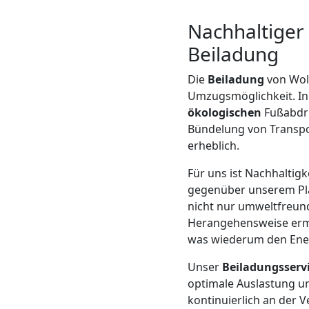
Mann
Nachhaltiger
Beiladung
+
Die
Beiladung
von Wol
LKW
Umzugsmöglichkeit. In
ökologischen
Fußabdru
Bündelung von Transpo
Möbellift
erheblich.
Für uns ist Nachhalti
Wolfsberg
gegenüber unserem Pla
nicht nur umweltfreund
Herangehensweise ermö
Übersiedlung
was wiederum den Ener
Wolfsberg
Unser
Beiladungsserv
optimale Auslastung un
kontinuierlich an der