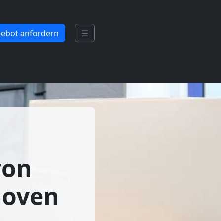
ebot anfordern
☰
von
hoven