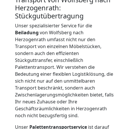
Beiladung
Herzogenrath:
International
Stückgutübertragung
Unser spezialisierter Service für die
Beiladung
von Wolfsberg nach
Internationaler
Herzogenrath umfasst nicht nur den
Transport von einzelnen Möbelstücken,
Umzug
sondern auch den effizienten
Stückguttransfer, einschließlich
Palettentransport. Wir verstehen die
Nationaler
Bedeutung einer flexiblen Logistiklösung, die
sich nicht nur auf den unmittelbaren
Umzug
Transport beschränkt, sondern auch
Zwischenlagerungsmöglichkeiten bietet, falls
Ihr neues Zuhause oder Ihre
Geschäftsräumlichkeiten in Herzogenrath
noch nicht bezugsfertig sind.
Unser
Palettentransportservice
ist darauf