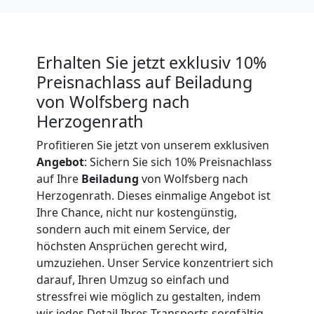
Expressumzug
Wolfsberg
Erhalten Sie jetzt exklusiv 10%
Preisnachlass auf Beiladung
von Wolfsberg nach
Tragehilfe
Herzogenrath
Wolfsberg
Profitieren Sie jetzt von unserem exklusiven
Angebot
: Sichern Sie sich 10% Preisnachlass
auf Ihre
Beiladung
von Wolfsberg nach
Kleiner
Herzogenrath. Dieses einmalige Angebot ist
Ihre Chance, nicht nur kostengünstig,
sondern auch mit einem Service, der
Umzug
höchsten Ansprüchen gerecht wird,
umzuziehen. Unser Service konzentriert sich
Wolfsberg
darauf, Ihren Umzug so einfach und
stressfrei wie möglich zu gestalten, indem
wir jedes Detail Ihres Transports sorgfältig