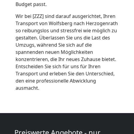
Umzug
Budget passt.
Wir bei [ZZZ] sind darauf ausgerichtet, Ihren
Wolfsberg
Transport von Wolfsberg nach Herzogenrath
so reibungslos und stressfrei wie möglich zu
gestalten. Überlassen Sie uns die Last des
Umzug
Umzugs, während Sie sich auf die
spannenden neuen Möglichkeiten
2
konzentrieren, die Ihr neues Zuhause bietet.
Entscheiden Sie sich für uns für Ihren
Mann
Transport und erleben Sie den Unterschied,
den eine professionelle Abwicklung
+
ausmacht.
LKW
Wolfsberg
Preiswerte Angebote - nur