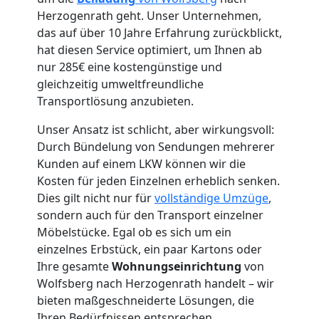
Herzogenrath geht. Unser Unternehmen,
das auf über 10 Jahre Erfahrung zurückblickt,
hat diesen Service optimiert, um Ihnen ab
nur 285€ eine kostengünstige und
Umzugshelfer
gleichzeitig umweltfreundliche
Transportlösung anzubieten.
Wolfsberg
Unser Ansatz ist schlicht, aber wirkungsvoll:
Durch Bündelung von Sendungen mehrerer
Möbeltaxi
Kunden auf einem LKW können wir die
Kosten für jeden Einzelnen erheblich senken.
Dies gilt nicht nur für
vollständige Umzüge
,
Wolfsberg
sondern auch für den Transport einzelner
Möbelstücke. Egal ob es sich um ein
einzelnes Erbstück, ein paar Kartons oder
Kleintransport
Ihre gesamte
Wohnungseinrichtung
von
Wolfsberg nach Herzogenrath handelt – wir
Wolfsberg
bieten maßgeschneiderte Lösungen, die
Ihren Bedürfnissen entsprechen.