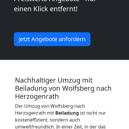
Kunsttransport
einen Klick entfernt!
Wolfsberg
Jetzt Angebote anfordern
Umzug
Wolfsberg
3
Nachhaltiger Umzug mit
Beiladung von Wolfsberg nach
Mann
Herzogenrath
+
Der Umzug von Wolfsberg nach
Herzogenrath mit
Beiladung
ist nicht nur
kosteneffizient, sondern auch
LKW
umweltfreundlich. In einer Zeit, in der das