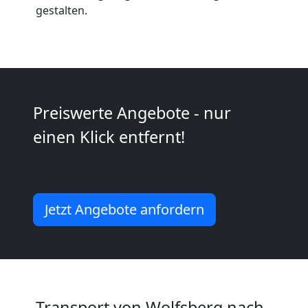
Anfrage
gestalten.
Möbeltransport
National
Preiswerte Angebote - nur
Möbeltransport
einen Klick entfernt!
International
Jetzt Angebote anfordern
Beiladung
National
Transport von Wolfsberg nach