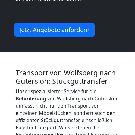
Beiladung
International
Jetzt Angebote anfordern
Internationaler
Umzug
Transport von Wolfsberg nach
Gütersloh: Stückguttransfer
Nationaler
Unser spezialisierter Service für die
Beförderung
von Wolfsberg nach Gütersloh
Umzug
umfasst nicht nur den Transport von
einzelnen Möbelstücken, sondern auch den
effizienten Stückguttransfer, einschließlich
Palettentransport. Wir verstehen die
Bedeutung einer flexiblen Logistiklösung, die