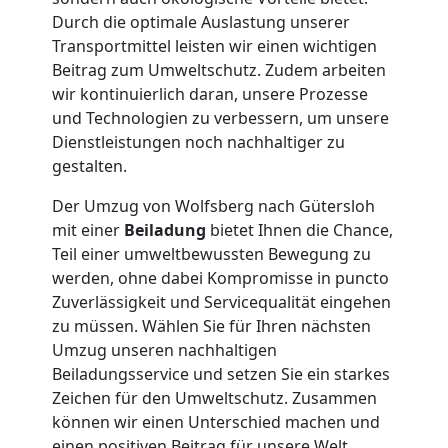
Durch die optimale Auslastung unserer
in
Transportmittel leisten wir einen wichtigen
Beitrag zum Umweltschutz. Zudem arbeiten
Wolfsberg
wir kontinuierlich daran, unsere Prozesse
und Technologien zu verbessern, um unsere
Dienstleistungen noch nachhaltiger zu
Fernumzug
gestalten.
Wolfsberg
Der Umzug von Wolfsberg nach Gütersloh
mit einer
Beiladung
bietet Ihnen die Chance,
Teil einer umweltbewussten Bewegung zu
Firmenumzug
werden, ohne dabei Kompromisse in puncto
Zuverlässigkeit und Servicequalität eingehen
zu müssen. Wählen Sie für Ihren nächsten
Wolfsberg
Umzug unseren nachhaltigen
Beiladungsservice und setzen Sie ein starkes
Zeichen für den Umweltschutz. Zusammen
Büroumzug
können wir einen Unterschied machen und
einen positiven Beitrag für unsere Welt