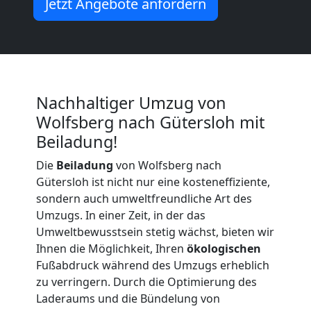
Jetzt Angebote anfordern
LKW
Möbellift
Wolfsberg
Nachhaltiger Umzug von
Wolfsberg nach Gütersloh mit
Beiladung!
Übersiedlung
Die
Beiladung
von Wolfsberg nach
Gütersloh ist nicht nur eine kosteneffiziente,
Wolfsberg
sondern auch umweltfreundliche Art des
Umzugs. In einer Zeit, in der das
Umweltbewusstsein stetig wächst, bieten wir
Klaviertransport
Ihnen die Möglichkeit, Ihren
ökologischen
Fußabdruck während des Umzugs erheblich
Wolfsberg
zu verringern. Durch die Optimierung des
Laderaums und die Bündelung von