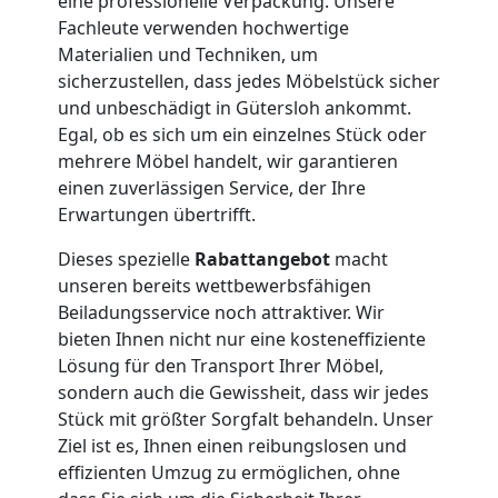
eine professionelle Verpackung. Unsere
Service-
Fachleute verwenden hochwertige
Materialien und Techniken, um
Umzug
sicherzustellen, dass jedes Möbelstück sicher
und unbeschädigt in Gütersloh ankommt.
Egal, ob es sich um ein einzelnes Stück oder
Wolfsberg
mehrere Möbel handelt, wir garantieren
einen zuverlässigen Service, der Ihre
Qualitäts-
Erwartungen übertrifft.
Dieses spezielle
Rabattangebot
macht
Umzüge
unseren bereits wettbewerbsfähigen
Beiladungsservice noch attraktiver. Wir
Wolfsberg
bieten Ihnen nicht nur eine kosteneffiziente
Lösung für den Transport Ihrer Möbel,
sondern auch die Gewissheit, dass wir jedes
Vereinsumzug
Stück mit größter Sorgfalt behandeln. Unser
Ziel ist es, Ihnen einen reibungslosen und
Wolfsberg
effizienten Umzug zu ermöglichen, ohne