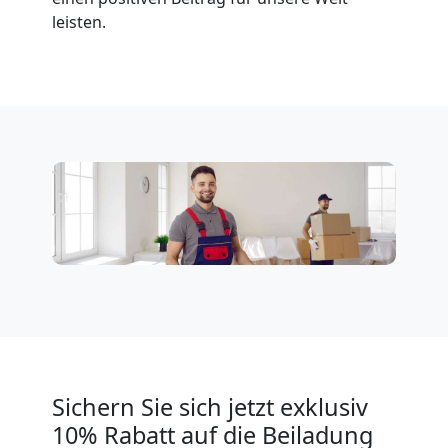
Wolfsberg
leisten.
Expressumzug
Wolfsberg
Tragehilfe
Wolfsberg
Kleiner
Umzug
Sichern Sie sich jetzt exklusiv
10% Rabatt auf die Beiladung
Wolfsberg