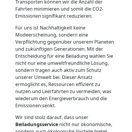
Transporten können wir die Anzahl der
Privatumzug
Fahrten minimieren und somit die CO2-
Emissionen signifikant reduzieren.
Wolfsberg
Für uns ist Nachhaltigkeit keine
Modeerscheinung, sondern eine
Tresortransport
Verpflichtung gegenüber unserem Planeten
und zukünftigen Generationen. Mit der
in
Entscheidung für eine Beiladung wählen Sie
nicht nur eine umweltfreundliche Lösung,
sondern tragen auch aktiv zum Schutz
Wolfsberg
unserer Umwelt bei. Dieser Ansatz
ermöglicht es, Ressourcen effizient zu
nutzen und Leerfahrten zu vermeiden, was
Umzug
wiederum den Energieverbrauch und die
Emissionen senkt.
für
Wir sind stolz darauf, dass unser
Senioren
Beiladungsservice
nicht nur ökonomische,
sondern auch ökologische Vorteile bietet.