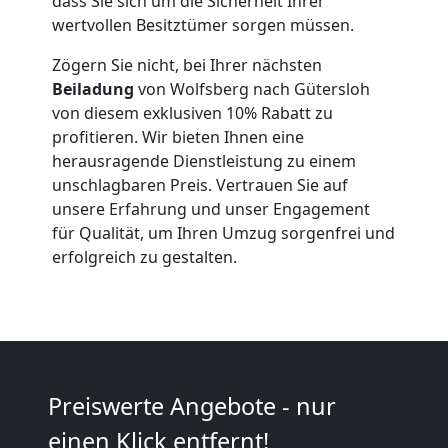
dass Sie sich um die Sicherheit Ihrer
wertvollen Besitztümer sorgen müssen.
Anfrage
Zögern Sie nicht, bei Ihrer nächsten
Beiladung
von Wolfsberg nach Gütersloh
von diesem exklusiven 10% Rabatt zu
Möbeltransport
profitieren. Wir bieten Ihnen eine
herausragende Dienstleistung zu einem
National
unschlagbaren Preis. Vertrauen Sie auf
unsere Erfahrung und unser Engagement
für Qualität, um Ihren Umzug sorgenfrei und
Möbeltransport
erfolgreich zu gestalten.
International
Beiladung
Preiswerte Angebote - nur
National
einen Klick entfernt!