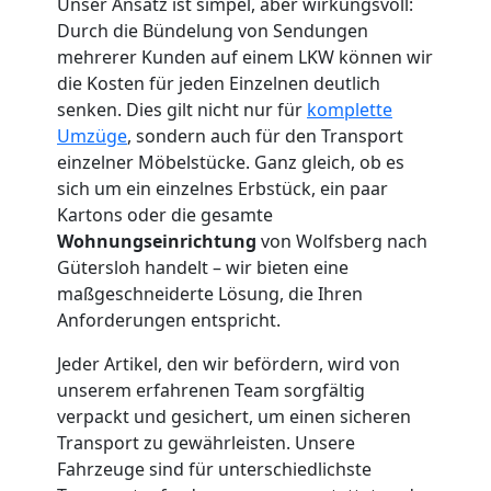
Unser Ansatz ist simpel, aber wirkungsvoll:
Wolfsberg
Durch die Bündelung von Sendungen
mehrerer Kunden auf einem LKW können wir
die Kosten für jeden Einzelnen deutlich
Möbelmontage
senken. Dies gilt nicht nur für
komplette
Umzüge
, sondern auch für den Transport
Wolfsberg
einzelner Möbelstücke. Ganz gleich, ob es
sich um ein einzelnes Erbstück, ein paar
Kartons oder die gesamte
Möbeltransport
Wohnungseinrichtung
von Wolfsberg nach
Gütersloh handelt – wir bieten eine
Wolfsberg
maßgeschneiderte Lösung, die Ihren
Anforderungen entspricht.
Beiladung
Jeder Artikel, den wir befördern, wird von
unserem erfahrenen Team sorgfältig
Wolfsberg
verpackt und gesichert, um einen sicheren
Transport zu gewährleisten. Unsere
Fahrzeuge sind für unterschiedlichste