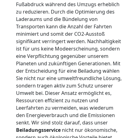
Möbellift
Fußabdruck während des Umzugs erheblich
zu reduzieren. Durch die Optimierung des
Wolfsberg
Laderaums und die Bündelung von
Transporten kann die Anzahl der Fahrten
minimiert und somit der CO2-Ausstoß
Übersiedlung
signifikant verringert werden. Nachhaltigkeit
ist für uns keine Modeerscheinung, sondern
Wolfsberg
eine Verpflichtung gegenüber unserem
Planeten und zukünftigen Generationen. Mit
der Entscheidung für eine Beiladung wählen
Klaviertransport
Sie nicht nur eine umweltfreundliche Lösung,
sondern tragen aktiv zum Schutz unserer
Wolfsberg
Umwelt bei. Dieser Ansatz ermöglicht es,
Ressourcen effizient zu nutzen und
Leerfahrten zu vermeiden, was wiederum
Privatumzug
den Energieverbrauch und die Emissionen
senkt. Wir sind stolz darauf, dass unser
Wolfsberg
Beiladungsservice
nicht nur ökonomische,
sondern auch ökologische Vorteile bietet.