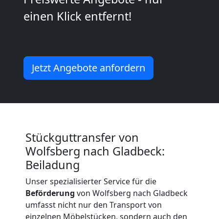
Möbeltransport
einen Klick entfernt!
National
Jetzt Angebote anfordern
Möbeltransport
International
Beiladung
Stückguttransfer von
Wolfsberg nach Gladbeck:
National
Beiladung
Unser spezialisierter Service für die
Beiladung
Beförderung
von Wolfsberg nach Gladbeck
umfasst nicht nur den Transport von
einzelnen Möbelstücken, sondern auch den