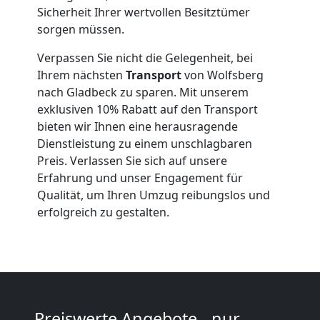
Sicherheit Ihrer wertvollen Besitztümer
Wolfsberg
sorgen müssen.
Verpassen Sie nicht die Gelegenheit, bei
Qualitäts-
Ihrem nächsten
Transport
von Wolfsberg
nach Gladbeck zu sparen. Mit unserem
Umzüge
exklusiven 10% Rabatt auf den Transport
bieten wir Ihnen eine herausragende
Dienstleistung zu einem unschlagbaren
Wolfsberg
Preis. Verlassen Sie sich auf unsere
Erfahrung und unser Engagement für
Qualität, um Ihren Umzug reibungslos und
Vereinsumzug
erfolgreich zu gestalten.
Wolfsberg
Anfrage
Preiswerte Angebote - nur