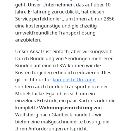
geht. Unser Unternehmen, das auf über 10
Jahre Erfahrung zurückblickt, hat diesen
Umzugshelfer
Service perfektioniert, um Ihnen ab nur 285€
eine kostengünstige und gleichzeitig
Wolfsberg
umweltfreundliche Transportlösung
anzubieten.
Unser Ansatz ist einfach, aber wirkungsvoll:
Möbeltaxi
Durch Bündelung von Sendungen mehrerer
Kunden auf einem LKW können wir die
Wolfsberg
Kosten für jeden erheblich reduzieren. Dies
gilt nicht nur für
komplette Umzüge
,
sondern auch für den Transport einzelner
Kleintransport
Möbelstücke. Egal ob es sich um ein
einzelnes Erbstück, ein paar Kartons oder die
Wolfsberg
komplette
Wohnungseinrichtung
von
Wolfsberg nach Gladbeck handelt – wir
bieten eine maßgeschneiderte Lösung, die
Möbelmontage
Ihren Anforderungen entspricht.