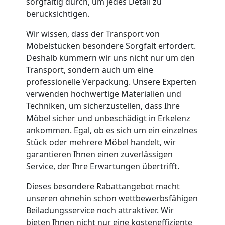
Küchenumzug
sorgfältig durch, um jedes Detail zu
berücksichtigen.
Wolfsberg
Wir wissen, dass der Transport von
Möbelstücken besondere Sorgfalt erfordert.
Umzug
Deshalb kümmern wir uns nicht nur um den
Transport, sondern auch um eine
professionelle Verpackung. Unsere Experten
und
verwenden hochwertige Materialien und
Techniken, um sicherzustellen, dass Ihre
Lagerung
Möbel sicher und unbeschädigt in Erkelenz
ankommen. Egal, ob es sich um ein einzelnes
Wolfsberg
Stück oder mehrere Möbel handelt, wir
garantieren Ihnen einen zuverlässigen
Service, der Ihre Erwartungen übertrifft.
Full-
Dieses besondere Rabattangebot macht
unseren ohnehin schon wettbewerbsfähigen
Service-
Beiladungsservice noch attraktiver. Wir
bieten Ihnen nicht nur eine kosteneffiziente