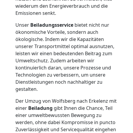
Wolfsberg
wiederum den Energieverbrauch und die
Emissionen senkt.
Tresortransport
Unser
Beiladungsservice
bietet nicht nur
ökonomische Vorteile, sondern auch
in
ökologische. Indem wir die Kapazitäten
unserer Transportmittel optimal ausnutzen,
Wolfsberg
leisten wir einen bedeutenden Beitrag zum
Umweltschutz. Zudem arbeiten wir
kontinuierlich daran, unsere Prozesse und
Umzug
Technologien zu verbessern, um unsere
Dienstleistungen noch nachhaltiger zu
gestalten.
für
Der Umzug von Wolfsberg nach Erkelenz mit
Senioren
einer
Beiladung
gibt Ihnen die Chance, Teil
einer umweltbewussten Bewegung zu
in
werden, ohne dabei Kompromisse in puncto
Zuverlässigkeit und Servicequalität eingehen