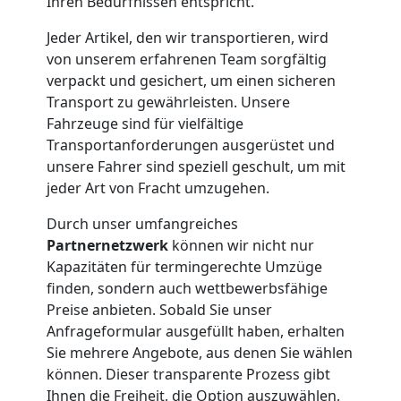
Ihren Bedürfnissen entspricht.
Möbelmontage
Jeder Artikel, den wir transportieren, wird
Wolfsberg
von unserem erfahrenen Team sorgfältig
verpackt und gesichert, um einen sicheren
Transport zu gewährleisten. Unsere
Möbeltransport
Fahrzeuge sind für vielfältige
Transportanforderungen ausgerüstet und
unsere Fahrer sind speziell geschult, um mit
Wolfsberg
jeder Art von Fracht umzugehen.
Durch unser umfangreiches
Beiladung
Partnernetzwerk
können wir nicht nur
Kapazitäten für termingerechte Umzüge
Wolfsberg
finden, sondern auch wettbewerbsfähige
Preise anbieten. Sobald Sie unser
Anfrageformular ausgefüllt haben, erhalten
Mini
Sie mehrere Angebote, aus denen Sie wählen
können. Dieser transparente Prozess gibt
Ihnen die Freiheit, die Option auszuwählen,