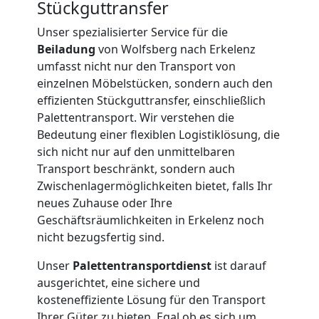
Stückguttransfer
International
Unser spezialisierter Service für die
Beiladung
von Wolfsberg nach Erkelenz
umfasst nicht nur den Transport von
Internationaler
einzelnen Möbelstücken, sondern auch den
effizienten Stückguttransfer, einschließlich
Umzug
Palettentransport. Wir verstehen die
Bedeutung einer flexiblen Logistiklösung, die
sich nicht nur auf den unmittelbaren
Nationaler
Transport beschränkt, sondern auch
Zwischenlagermöglichkeiten bietet, falls Ihr
Umzug
neues Zuhause oder Ihre
Geschäftsräumlichkeiten in Erkelenz noch
nicht bezugsfertig sind.
Unser
Palettentransportdienst
ist darauf
ausgerichtet, eine sichere und
kosteneffiziente Lösung für den Transport
Ihrer Güter zu bieten. Egal ob es sich um