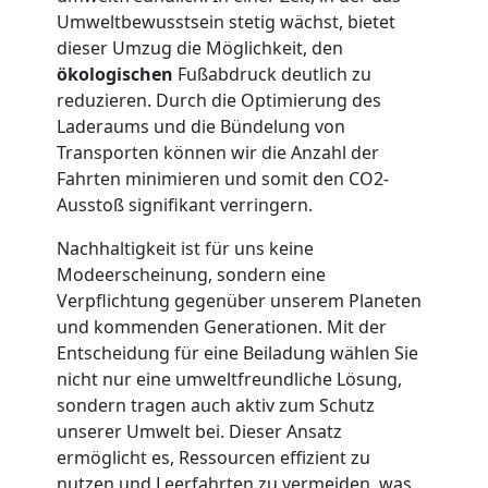
Umweltbewusstsein stetig wächst, bietet
Möbellift
dieser Umzug die Möglichkeit, den
ökologischen
Fußabdruck deutlich zu
Wolfsberg
reduzieren. Durch die Optimierung des
Laderaums und die Bündelung von
Transporten können wir die Anzahl der
Übersiedlung
Fahrten minimieren und somit den CO2-
Ausstoß signifikant verringern.
Wolfsberg
Nachhaltigkeit ist für uns keine
Modeerscheinung, sondern eine
Klaviertransport
Verpflichtung gegenüber unserem Planeten
und kommenden Generationen. Mit der
Wolfsberg
Entscheidung für eine Beiladung wählen Sie
nicht nur eine umweltfreundliche Lösung,
sondern tragen auch aktiv zum Schutz
Privatumzug
unserer Umwelt bei. Dieser Ansatz
ermöglicht es, Ressourcen effizient zu
nutzen und Leerfahrten zu vermeiden, was