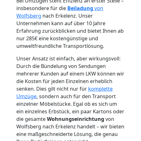
Bei Umzügen steht Effizienz an erster Stelle –
insbesondere für die
Beiladung
von
Wolfsberg
nach Erkelenz. Unser
Unternehmen kann auf über 10 Jahre
Umzugshelfer
Erfahrung zurückblicken und bietet Ihnen ab
nur 285€ eine kostengünstige und
Wolfsberg
umweltfreundliche Transportlösung.
Unser Ansatz ist einfach, aber wirkungsvoll:
Durch die Bündelung von Sendungen
Möbeltaxi
mehrerer Kunden auf einem LKW können wir
die Kosten für jeden Einzelnen erheblich
Wolfsberg
senken. Dies gilt nicht nur für
komplette
Umzüge
, sondern auch für den Transport
einzelner Möbelstücke. Egal ob es sich um
Kleintransport
ein einzelnes Erbstück, ein paar Kartons oder
die gesamte
Wohnungseinrichtung
von
Wolfsberg
Wolfsberg nach Erkelenz handelt – wir bieten
eine maßgeschneiderte Lösung, die genau