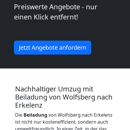
Kunsttransport
Preiswerte Angebote - nur
einen Klick entfernt!
Wolfsberg
Umzug
Jetzt Angebote anfordern
Wolfsberg
3
Mann
Nachhaltiger Umzug mit
Beiladung von Wolfsberg nach
+
Erkelenz
Die
Beiladung
von Wolfsberg nach Erkelenz
LKW
ist nicht nur kosteneffizient, sondern auch
umweltfreundlich. In einer Zeit, in der das