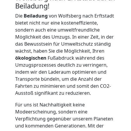
LKW
Beiladung!
Die
Beiladung
von Wolfsberg nach Erftstadt
Möbellift
bietet nicht nur eine kosteneffiziente,
sondern auch eine umweltfreundliche
Wolfsberg
Möglichkeit des Umzugs. In einer Zeit, in der
das Bewusstsein für Umweltschutz ständig
wächst, haben Sie die Möglichkeit, Ihren
Übersiedlung
ökologischen
Fußabdruck während des
Umzugsprozesses deutlich zu verringern,
Wolfsberg
indem wir den Laderaum optimieren und
Transporte bündeln, um die Anzahl der
Fahrten zu minimieren und somit den CO2-
Klaviertransport
Ausstoß signifikant zu reduzieren.
Für uns ist Nachhaltigkeit keine
Wolfsberg
Modeerscheinung, sondern eine
Verpflichtung gegenüber unserem Planeten
und kommenden Generationen. Mit der
Privatumzug