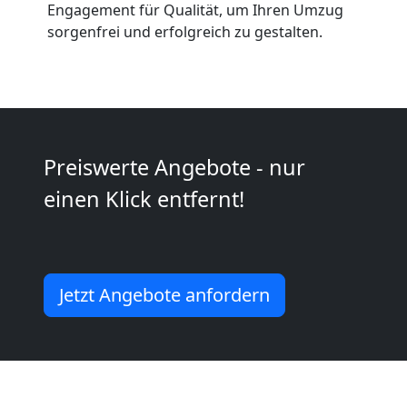
Anfrage
Engagement für Qualität, um Ihren Umzug
sorgenfrei und erfolgreich zu gestalten.
Möbeltransport
National
Preiswerte Angebote - nur
Möbeltransport
einen Klick entfernt!
International
Beiladung
Jetzt Angebote anfordern
National