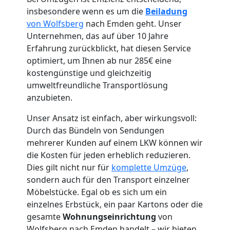
insbesondere wenn es um die
Beiladung
von Wolfsberg
nach Emden geht. Unser
Unternehmen, das auf über 10 Jahre
Erfahrung zurückblickt, hat diesen Service
Umzugshelfer
optimiert, um Ihnen ab nur 285€ eine
kostengünstige und gleichzeitig
Wolfsberg
umweltfreundliche Transportlösung
anzubieten.
Möbeltaxi
Unser Ansatz ist einfach, aber wirkungsvoll:
Durch das Bündeln von Sendungen
mehrerer Kunden auf einem LKW können wir
Wolfsberg
die Kosten für jeden erheblich reduzieren.
Dies gilt nicht nur für
komplette Umzüge
,
sondern auch für den Transport einzelner
Kleintransport
Möbelstücke. Egal ob es sich um ein
einzelnes Erbstück, ein paar Kartons oder die
Wolfsberg
gesamte
Wohnungseinrichtung
von
Wolfsberg nach Emden handelt – wir bieten