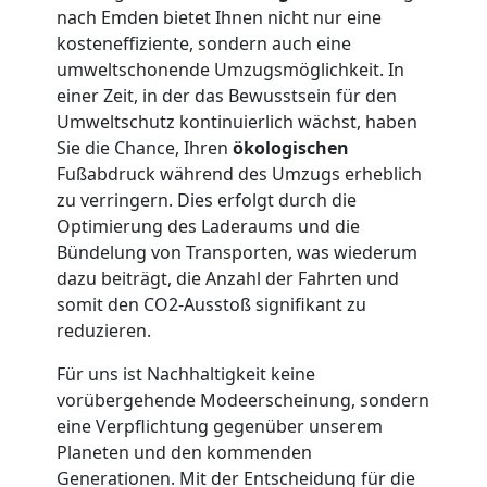
nach Emden bietet Ihnen nicht nur eine
Möbellift
kosteneffiziente, sondern auch eine
umweltschonende Umzugsmöglichkeit. In
einer Zeit, in der das Bewusstsein für den
Wolfsberg
Umweltschutz kontinuierlich wächst, haben
Sie die Chance, Ihren
ökologischen
Fußabdruck während des Umzugs erheblich
Übersiedlung
zu verringern. Dies erfolgt durch die
Optimierung des Laderaums und die
Wolfsberg
Bündelung von Transporten, was wiederum
dazu beiträgt, die Anzahl der Fahrten und
somit den CO2-Ausstoß signifikant zu
Klaviertransport
reduzieren.
Wolfsberg
Für uns ist Nachhaltigkeit keine
vorübergehende Modeerscheinung, sondern
eine Verpflichtung gegenüber unserem
Privatumzug
Planeten und den kommenden
Generationen. Mit der Entscheidung für die