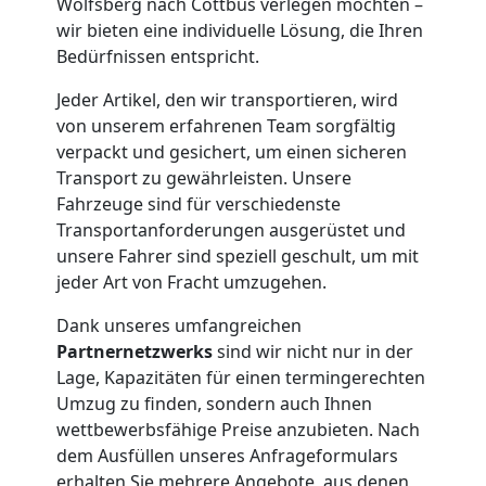
Möbelmontage
Wolfsberg nach Cottbus verlegen möchten –
wir bieten eine individuelle Lösung, die Ihren
Bedürfnissen entspricht.
Wolfsberg
Jeder Artikel, den wir transportieren, wird
von unserem erfahrenen Team sorgfältig
Möbeltransport
verpackt und gesichert, um einen sicheren
Transport zu gewährleisten. Unsere
Wolfsberg
Fahrzeuge sind für verschiedenste
Transportanforderungen ausgerüstet und
unsere Fahrer sind speziell geschult, um mit
Beiladung
jeder Art von Fracht umzugehen.
Dank unseres umfangreichen
Wolfsberg
Partnernetzwerks
sind wir nicht nur in der
Lage, Kapazitäten für einen termingerechten
Mini
Umzug zu finden, sondern auch Ihnen
wettbewerbsfähige Preise anzubieten. Nach
dem Ausfüllen unseres Anfrageformulars
Umzug
erhalten Sie mehrere Angebote, aus denen