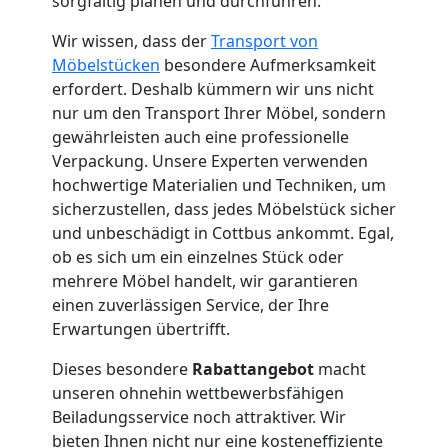
sorgfältig planen und durchführen.
Wolfsberg
Wir wissen, dass der
Transport von
Möbelstücken
besondere Aufmerksamkeit
erfordert. Deshalb kümmern wir uns nicht
Umzug
nur um den Transport Ihrer Möbel, sondern
gewährleisten auch eine professionelle
und
Verpackung. Unsere Experten verwenden
hochwertige Materialien und Techniken, um
Lagerung
sicherzustellen, dass jedes Möbelstück sicher
und unbeschädigt in Cottbus ankommt. Egal,
ob es sich um ein einzelnes Stück oder
Wolfsberg
mehrere Möbel handelt, wir garantieren
einen zuverlässigen Service, der Ihre
Erwartungen übertrifft.
Full-
Dieses besondere
Rabattangebot
macht
Service-
unseren ohnehin wettbewerbsfähigen
Beiladungsservice noch attraktiver. Wir
bieten Ihnen nicht nur eine kosteneffiziente