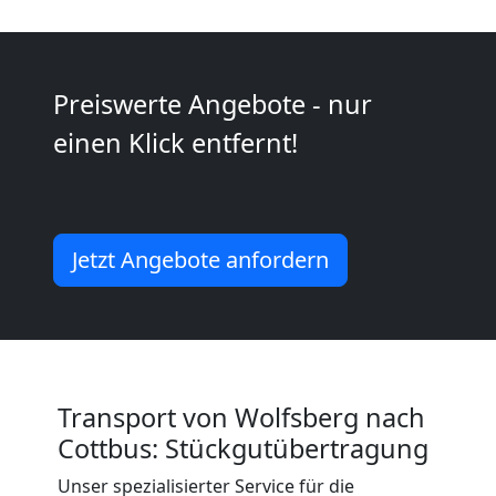
Möbeltransport
Preiswerte Angebote - nur
National
einen Klick entfernt!
Möbeltransport
International
Jetzt Angebote anfordern
Beiladung
National
Transport von Wolfsberg nach
Cottbus: Stückgutübertragung
Beiladung
Unser spezialisierter Service für die