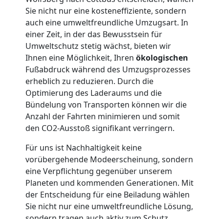
Möbellift
Sie nicht nur eine kosteneffiziente, sondern
auch eine umweltfreundliche Umzugsart. In
Wolfsberg
einer Zeit, in der das Bewusstsein für
Umweltschutz stetig wächst, bieten wir
Ihnen eine Möglichkeit, Ihren
ökologischen
Übersiedlung
Fußabdruck während des Umzugsprozesses
erheblich zu reduzieren. Durch die
Wolfsberg
Optimierung des Laderaums und die
Bündelung von Transporten können wir die
Anzahl der Fahrten minimieren und somit
Klaviertransport
den CO2-Ausstoß signifikant verringern.
Für uns ist Nachhaltigkeit keine
Wolfsberg
vorübergehende Modeerscheinung, sondern
eine Verpflichtung gegenüber unserem
Planeten und kommenden Generationen. Mit
Privatumzug
der Entscheidung für eine Beiladung wählen
Sie nicht nur eine umweltfreundliche Lösung,
Wolfsberg
sondern tragen auch aktiv zum Schutz