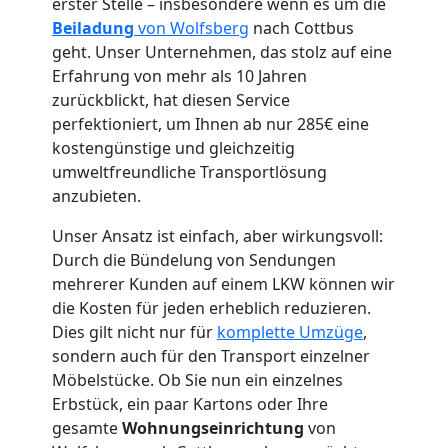
erster Stelle – insbesondere wenn es um die
Beiladung
von Wolfsberg
nach Cottbus
geht. Unser Unternehmen, das stolz auf eine
Umzugshelfer
Erfahrung von mehr als 10 Jahren
zurückblickt, hat diesen Service
perfektioniert, um Ihnen ab nur 285€ eine
Wolfsberg
kostengünstige und gleichzeitig
umweltfreundliche Transportlösung
anzubieten.
Möbeltaxi
Unser Ansatz ist einfach, aber wirkungsvoll:
Wolfsberg
Durch die Bündelung von Sendungen
mehrerer Kunden auf einem LKW können wir
die Kosten für jeden erheblich reduzieren.
Kleintransport
Dies gilt nicht nur für
komplette Umzüge
,
sondern auch für den Transport einzelner
Wolfsberg
Möbelstücke. Ob Sie nun ein einzelnes
Erbstück, ein paar Kartons oder Ihre
gesamte
Wohnungseinrichtung
von