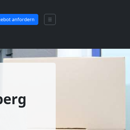
ebot anfordern
☰
berg