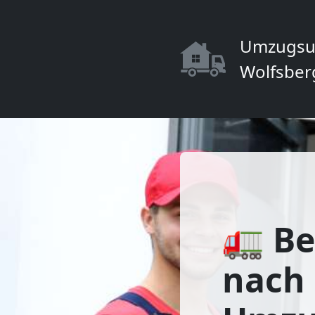
Umzugsu
Wolfsber
🚛 Be
nach 