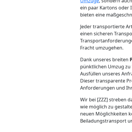
Beiladung
Umzüge
, sondern auch
ein paar Kartons oder
bieten eine maßgeschn
Wolfsberg
Jeder transportierte A
einen sicheren Transpo
Mini
Transportanforderungen
Fracht umzugehen.
Umzug
Dank unseres breiten
pünktlichen Umzug zu 
Wolfsberg
Ausfüllen unseres Anf
Dieser transparente Pr
Anforderungen und Ihr
Umzug
Wir bei [ZZZ] streben d
2
wie möglich zu gestalt
neuen Möglichkeiten kon
Mann
Beiladungstransport un