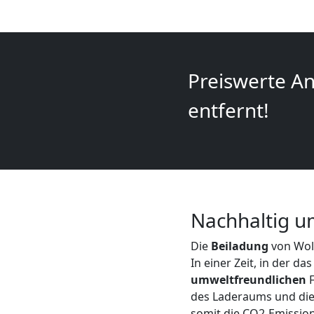
+
LKW
Preiswerte An
Wolfsberg
entfernt!
Kunsttransport
Wolfsberg
Nachhaltig u
Umzug
Die
Beiladung
von Wolf
Wolfsberg
In einer Zeit, in der d
umweltfreundlichen
F
des Laderaums und die
3
somit die CO2-Emission