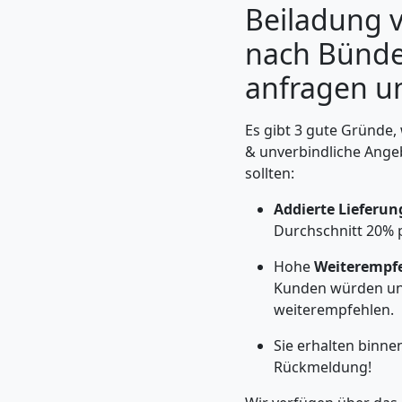
Beiladung 
nach Bünde:
anfragen u
Es gibt 3 gute Gründe,
& unverbindliche Ange
sollten:
Addierte Lieferu
Durchschnitt 20% 
Umzugshelfer
Hohe
Weiterempf
Kunden würden un
Wolfsberg
weiterempfehlen.
Sie erhalten binn
Möbeltaxi
Rückmeldung!