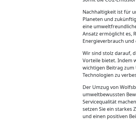
Mann
Nachhaltigkeit ist fü
Planeten und zukünftig
+
eine umweltfreundliche
Ansatz ermöglicht es, 
Energieverbrauch und 
LKW
Wir sind stolz darauf, 
Vorteile bietet. Indem 
Möbellift
wichtigen Beitrag zum 
Technologien zu verbes
Wolfsberg
Der Umzug von Wolfsb
umweltbewussten Beweg
Übersiedlung
Servicequalität machen
setzen Sie ein starke
und einen positiven Bei
Wolfsberg