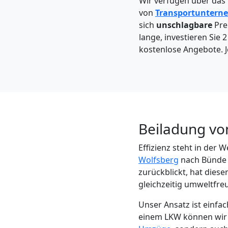
Wir verfügen über das
Wolfsberg
von
Transportuntern
sich
unschlagbare
Prei
lange, investieren Sie 
Kleintransport
kostenlose Angebote. J
Wolfsberg
Möbelmontage
Beiladung vo
Wolfsberg
Effizienz steht in der
Wolfsberg
nach Bünde 
Möbeltransport
zurückblickt, hat dies
gleichzeitig umweltfre
Wolfsberg
Unser Ansatz ist einf
einem LKW können wir d