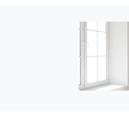
Klaviertransport
Wolfsberg
Privatumzug
Wolfsberg
Tresortransport
in
Wolfsberg