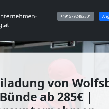
nternehmen-
+4915792482301
Ang
g.at
iladung von Wolfs
Bünde ab 285€ |