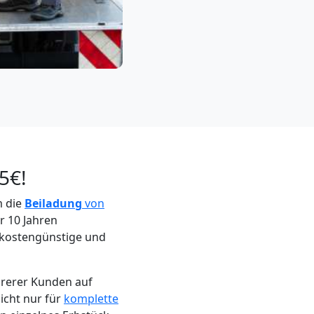
5€!
m die
Beiladung
von
r 10 Jahren
e kostengünstige und
hrerer Kunden auf
icht nur für
komplette