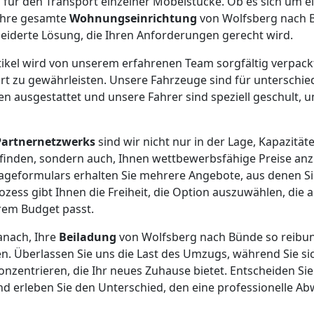
 für den Transport einzelner Möbelstücke. Ob es sich um ei
 Ihre gesamte
Wohnungseinrichtung
von Wolfsberg nach B
eiderte Lösung, die Ihren Anforderungen gerecht wird.
rtikel wird von unserem erfahrenen Team sorgfältig verpack
rt zu gewährleisten. Unsere Fahrzeuge sind für unterschied
 ausgestattet und unsere Fahrer sind speziell geschult, u
Partnernetzwerks
sind wir nicht nur in der Lage, Kapazität
finden, sondern auch, Ihnen wettbewerbsfähige Preise an
rageformulars erhalten Sie mehrere Angebote, aus denen S
ozess gibt Ihnen die Freiheit, die Option auszuwählen, die 
em Budget passt.
anach, Ihre
Beiladung
von Wolfsberg nach Bünde so reibung
en. Überlassen Sie uns die Last des Umzugs, während Sie si
zentrieren, die Ihr neues Zuhause bietet. Entscheiden Sie 
d erleben Sie den Unterschied, den eine professionelle A