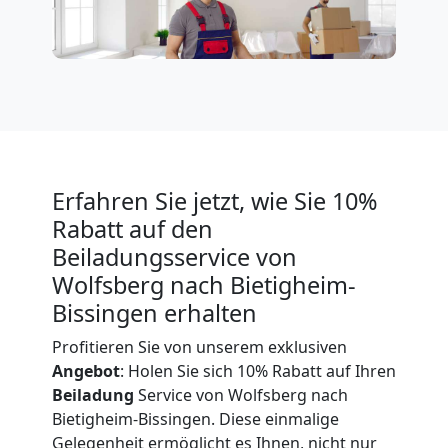
Expressumzug
Wolfsberg
Tragehilfe
Erfahren Sie jetzt, wie Sie 10%
Wolfsberg
Rabatt auf den
Beiladungsservice von
Wolfsberg nach Bietigheim-
Kleiner
Bissingen erhalten
Umzug
Profitieren Sie von unserem exklusiven
Angebot
: Holen Sie sich 10% Rabatt auf Ihren
Beiladung
Service von Wolfsberg nach
Wolfsberg
Bietigheim-Bissingen. Diese einmalige
Gelegenheit ermöglicht es Ihnen, nicht nur