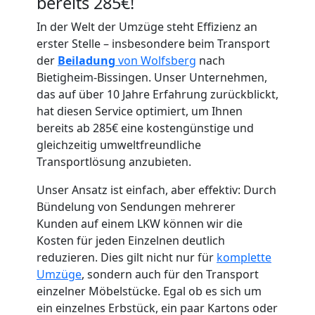
bereits 285€!
In der Welt der Umzüge steht Effizienz an
erster Stelle – insbesondere beim Transport
der
Beiladung
von Wolfsberg
nach
Bietigheim-Bissingen. Unser Unternehmen,
Umzugshelfer
das auf über 10 Jahre Erfahrung zurückblickt,
hat diesen Service optimiert, um Ihnen
Wolfsberg
bereits ab 285€ eine kostengünstige und
gleichzeitig umweltfreundliche
Transportlösung anzubieten.
Möbeltaxi
Unser Ansatz ist einfach, aber effektiv: Durch
Bündelung von Sendungen mehrerer
Wolfsberg
Kunden auf einem LKW können wir die
Kosten für jeden Einzelnen deutlich
reduzieren. Dies gilt nicht nur für
komplette
Kleintransport
Umzüge
, sondern auch für den Transport
einzelner Möbelstücke. Egal ob es sich um
Wolfsberg
ein einzelnes Erbstück, ein paar Kartons oder