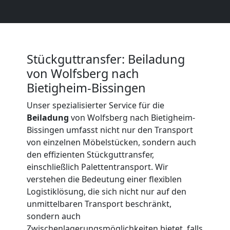
Beiladung
International
Stückguttransfer: Beiladung
Internationaler
von Wolfsberg nach
Bietigheim-Bissingen
Umzug
Unser spezialisierter Service für die
Beiladung
von Wolfsberg nach Bietigheim-
Bissingen umfasst nicht nur den Transport
Nationaler
von einzelnen Möbelstücken, sondern auch
den effizienten Stückguttransfer,
Umzug
einschließlich Palettentransport. Wir
verstehen die Bedeutung einer flexiblen
Logistiklösung, die sich nicht nur auf den
unmittelbaren Transport beschränkt,
sondern auch
Zwischenlagerungsmöglichkeiten bietet, falls