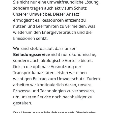
Sie nicht nur eine umweltfreundliche Lösung,
sondern tragen auch aktiv zum Schutz
Wolfsberg
unserer Umwelt bei. Dieser Ansatz
ermöglicht es, Ressourcen effizient zu
Tresortransport
nutzen und Leerfahrten zu vermeiden, was
wiederum den Energieverbrauch und die
Emissionen senkt.
in
Wir sind stolz darauf, dass unser
Wolfsberg
Beiladungsservice
nicht nur ökonomische,
sondern auch ökologische Vorteile bietet.
Durch die optimale Ausnutzung der
Umzug
Transportkapazitäten leisten wir einen
wichtigen Beitrag zum Umweltschutz. Zudem
für
arbeiten wir kontinuierlich daran, unsere
Prozesse und Technologien zu verbessern,
um unseren Service noch nachhaltiger zu
Senioren
gestalten.
Der Umzug von Wolfsberg nach Bietigheim-