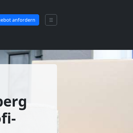
ebot anfordern
☰
berg
fi-