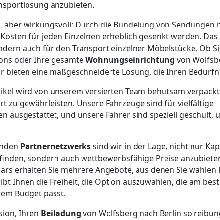
nsportlösung anzubieten.
el, aber wirkungsvoll: Durch die Bündelung von Sendungen
osten für jeden Einzelnen erheblich gesenkt werden. Das gi
ondern auch für den Transport einzelner Möbelstücke. Ob Sie
tons oder Ihre gesamte
Wohnungseinrichtung
von Wolfsbe
r bieten eine maßgeschneiderte Lösung, die Ihren Bedürfni
rtikel wird von unserem versierten Team behutsam verpackt
t zu gewährleisten. Unsere Fahrzeuge sind für vielfältige
 ausgestattet, und unsere Fahrer sind speziell geschult, u
enden
Partnernetzwerks
sind wir in der Lage, nicht nur Kap
finden, sondern auch wettbewerbsfähige Preise anzubiete
ars erhalten Sie mehrere Angebote, aus denen Sie wählen 
ibt Ihnen die Freiheit, die Option auszuwählen, die am best
em Budget passt.
ssion, Ihren
Beiladung
von Wolfsberg nach Berlin so reibung