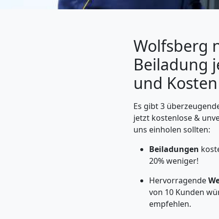
Wolfsberg n
Beiladung j
und Kosten
Es gibt 3 überzeugend
jetzt kostenlose & unv
uns einholen sollten:
Umzugshelfer
Beiladungen
kost
Wolfsberg
20% weniger!
Hervorragende
We
von 10 Kunden wü
Möbeltaxi
empfehlen.