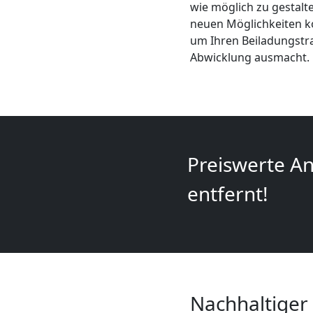
wie möglich zu gestalt
+
neuen Möglichkeiten ko
um Ihren Beiladungstra
LKW
Abwicklung ausmacht.
Wolfsberg
Kunsttransport
Preiswerte An
Wolfsberg
entfernt!
Umzug
Wolfsberg
3
Nachhaltiger