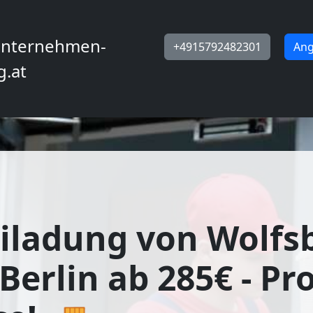
nternehmen-
+4915792482301
Ang
g.at
iladung von Wolfs
Berlin ab 285€ - Pro