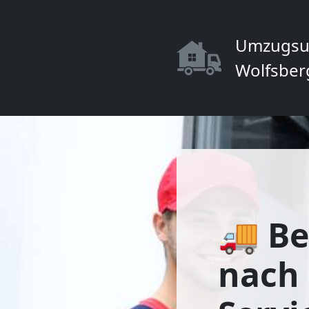
Umzugsu
Wolfsber
🚚 Be
nach 