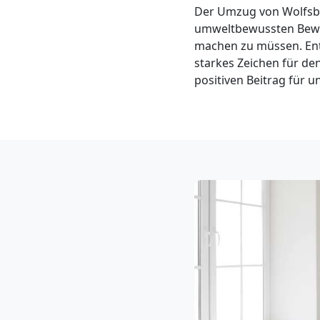
Klaviertransport
Der Umzug von Wolfsbe
umweltbewussten Beweg
Wolfsberg
machen zu müssen. Ents
starkes Zeichen für d
positiven Beitrag für un
Privatumzug
Wolfsberg
Tresortransport
in
Wolfsberg