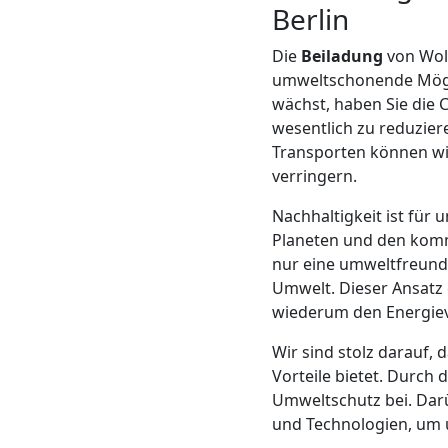
Berlin
Mann
Die
Beiladung
von Wolf
umweltschonende Möglic
+
wächst, haben Sie die 
wesentlich zu reduzie
LKW
Transporten können wir
verringern.
Möbellift
Nachhaltigkeit ist fü
Planeten und den komm
Wolfsberg
nur eine umweltfreundl
Umwelt. Dieser Ansatz 
wiederum den Energiev
Übersiedlung
Wir sind stolz darauf, 
Vorteile bietet. Durch
Wolfsberg
Umweltschutz bei. Darü
und Technologien, um u