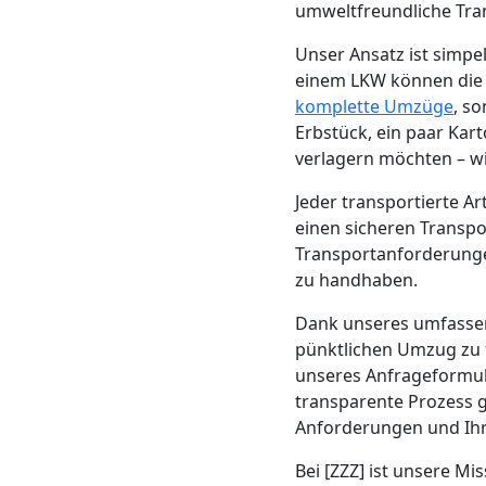
Beiladung
umweltfreundliche Tra
Unser Ansatz ist simp
Wolfsberg
einem LKW können die K
komplette Umzüge
, s
Erbstück, ein paar Kar
Mini
verlagern möchten – wi
Umzug
Jeder transportierte A
einen sicheren Transpor
Wolfsberg
Transportanforderungen
zu handhaben.
Dank unseres umfass
Umzug
pünktlichen Umzug zu 
unseres Anfrageformul
2
transparente Prozess g
Anforderungen und Ihr
Mann
Bei [ZZZ] ist unsere Mi