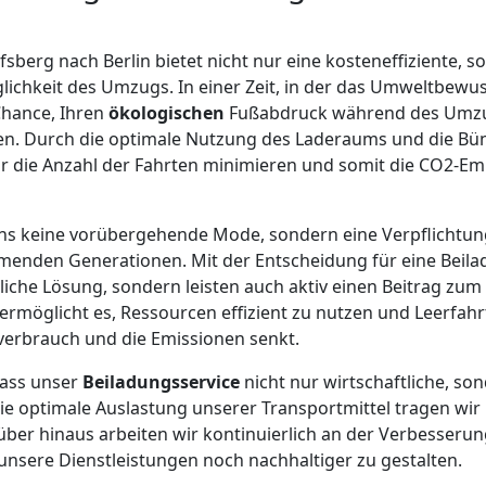
sberg nach Berlin bietet nicht nur eine kosteneffiziente, 
hkeit des Umzugs. In einer Zeit, in der das Umweltbewuss
Chance, Ihren
ökologischen
Fußabdruck während des Umz
ren. Durch die optimale Nutzung des Laderaums und die Bü
 die Anzahl der Fahrten minimieren und somit die CO2-Emi
r uns keine vorübergehende Mode, sondern eine Verpflicht
enden Generationen. Mit der Entscheidung für eine Beilad
iche Lösung, sondern leisten auch aktiv einen Beitrag zum
ermöglicht es, Ressourcen effizient zu nutzen und Leerfah
erbrauch und die Emissionen senkt.
dass unser
Beiladungsservice
nicht nur wirtschaftliche, so
 die optimale Auslastung unserer Transportmittel tragen w
ber hinaus arbeiten wir kontinuierlich an der Verbesseru
nsere Dienstleistungen noch nachhaltiger zu gestalten.