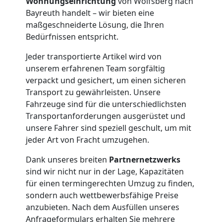
Wohnungseinrichtung
von Wolfsberg nach
Möbelmontage
Bayreuth handelt – wir bieten eine
maßgeschneiderte Lösung, die Ihren
Wolfsberg
Bedürfnissen entspricht.
Jeder transportierte Artikel wird von
Möbeltransport
unserem erfahrenen Team sorgfältig
verpackt und gesichert, um einen sicheren
Wolfsberg
Transport zu gewährleisten. Unsere
Fahrzeuge sind für die unterschiedlichsten
Transportanforderungen ausgerüstet und
Beiladung
unsere Fahrer sind speziell geschult, um mit
jeder Art von Fracht umzugehen.
Wolfsberg
Dank unseres breiten
Partnernetzwerks
sind wir nicht nur in der Lage, Kapazitäten
für einen termingerechten Umzug zu finden,
Mini
sondern auch wettbewerbsfähige Preise
anzubieten. Nach dem Ausfüllen unseres
Umzug
Anfrageformulars erhalten Sie mehrere