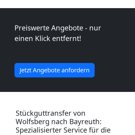
Möbeltransport
Preiswerte Angebote - nur
National
einen Klick entfernt!
Möbeltransport
International
Jetzt Angebote anfordern
Beiladung
National
Stückguttransfer von
Wolfsberg nach Bayreuth:
Beiladung
Spezialisierter Service für die