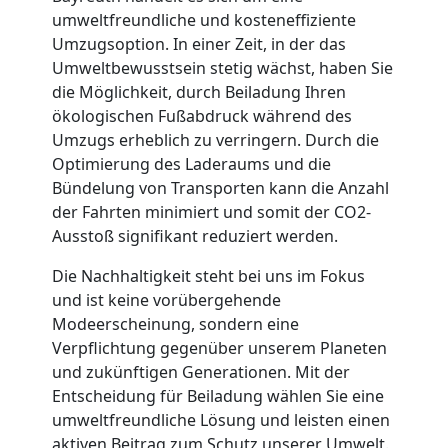
Möbellift
umweltfreundliche und kosteneffiziente
Umzugsoption. In einer Zeit, in der das
Umweltbewusstsein stetig wächst, haben Sie
Wolfsberg
die Möglichkeit, durch Beiladung Ihren
ökologischen Fußabdruck während des
Übersiedlung
Umzugs erheblich zu verringern. Durch die
Optimierung des Laderaums und die
Bündelung von Transporten kann die Anzahl
Wolfsberg
der Fahrten minimiert und somit der CO2-
Ausstoß signifikant reduziert werden.
Klaviertransport
Die Nachhaltigkeit steht bei uns im Fokus
und ist keine vorübergehende
Wolfsberg
Modeerscheinung, sondern eine
Verpflichtung gegenüber unserem Planeten
und zukünftigen Generationen. Mit der
Privatumzug
Entscheidung für Beiladung wählen Sie eine
umweltfreundliche Lösung und leisten einen
aktiven Beitrag zum Schutz unserer Umwelt.