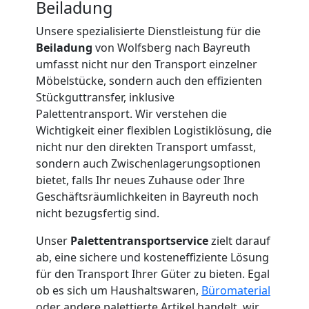
Beiladung
International
Unsere spezialisierte Dienstleistung für die
Beiladung
von Wolfsberg nach Bayreuth
umfasst nicht nur den Transport einzelner
Internationaler
Möbelstücke, sondern auch den effizienten
Stückguttransfer, inklusive
Umzug
Palettentransport. Wir verstehen die
Wichtigkeit einer flexiblen Logistiklösung, die
nicht nur den direkten Transport umfasst,
Nationaler
sondern auch Zwischenlagerungsoptionen
bietet, falls Ihr neues Zuhause oder Ihre
Umzug
Geschäftsräumlichkeiten in Bayreuth noch
nicht bezugsfertig sind.
Unser
Palettentransportservice
zielt darauf
ab, eine sichere und kosteneffiziente Lösung
für den Transport Ihrer Güter zu bieten. Egal
ob es sich um Haushaltswaren,
Büromaterial
oder andere palettierte Artikel handelt, wir