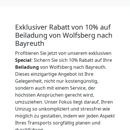
Expressumzug
Wolfsberg
Exklusiver Rabatt von 10% auf
Beiladung von Wolfsberg nach
Tragehilfe
Bayreuth
Wolfsberg
Profitieren Sie jetzt von unserem exklusiven
Special
: Sichern Sie sich 10% Rabatt auf Ihre
Beiladung
von Wolfsberg nach Bayreuth.
Kleiner
Dieses einzigartige Angebot ist Ihre
Gelegenheit, nicht nur kostengünstig,
sondern auch mit einem Service, der
Umzug
höchsten Ansprüchen gerecht wird,
umzuziehen. Unser Fokus liegt darauf, Ihren
Wolfsberg
Umzug so unkompliziert und stressfrei wie
möglich zu gestalten, indem wir jeden Aspekt
Ihres Transports sorgfältig planen und
Küchenumzug
durchführen.