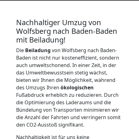
LKW
Nachhaltiger Umzug von
Möbellift
Wolfsberg nach Baden-Baden
mit Beiladung!
Wolfsberg
Die
Beiladung
von Wolfsberg nach Baden-
Baden ist nicht nur kosteneffizient, sondern
auch umweltschonend. In einer Zeit, in der
Übersiedlung
das Umweltbewusstsein stetig wächst,
bieten wir Ihnen die Möglichkeit, während
Wolfsberg
des Umzugs Ihren
ökologischen
Fußabdruck erheblich zu reduzieren. Durch
die Optimierung des Laderaums und die
Klaviertransport
Bündelung von Transporten minimieren wir
die Anzahl der Fahrten und verringern somit
Wolfsberg
den CO2-Ausstoß signifikant.
Nachhaltigkeit ist für uns keine