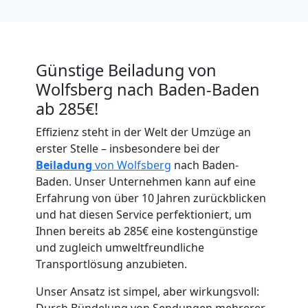
Günstige Beiladung von
Wolfsberg nach Baden-Baden
ab 285€!
Umzugshelfer
Effizienz steht in der Welt der Umzüge an
Wolfsberg
erster Stelle – insbesondere bei der
Beiladung
von Wolfsberg
nach Baden-
Baden. Unser Unternehmen kann auf eine
Möbeltaxi
Erfahrung von über 10 Jahren zurückblicken
und hat diesen Service perfektioniert, um
Wolfsberg
Ihnen bereits ab 285€ eine kostengünstige
und zugleich umweltfreundliche
Transportlösung anzubieten.
Kleintransport
Unser Ansatz ist simpel, aber wirkungsvoll:
Durch Bündelung von Sendungen mehrerer