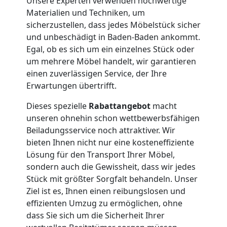
Unsere Experten verwenden hochwertige
Service-
Materialien und Techniken, um
sicherzustellen, dass jedes Möbelstück sicher
Umzug
und unbeschädigt in Baden-Baden ankommt.
Egal, ob es sich um ein einzelnes Stück oder
um mehrere Möbel handelt, wir garantieren
Wolfsberg
einen zuverlässigen Service, der Ihre
Erwartungen übertrifft.
Qualitäts-
Dieses spezielle
Rabattangebot
macht
unseren ohnehin schon wettbewerbsfähigen
Umzüge
Beiladungsservice noch attraktiver. Wir
bieten Ihnen nicht nur eine kosteneffiziente
Wolfsberg
Lösung für den Transport Ihrer Möbel,
sondern auch die Gewissheit, dass wir jedes
Stück mit größter Sorgfalt behandeln. Unser
Vereinsumzug
Ziel ist es, Ihnen einen reibungslosen und
effizienten Umzug zu ermöglichen, ohne
dass Sie sich um die Sicherheit Ihrer
Wolfsberg