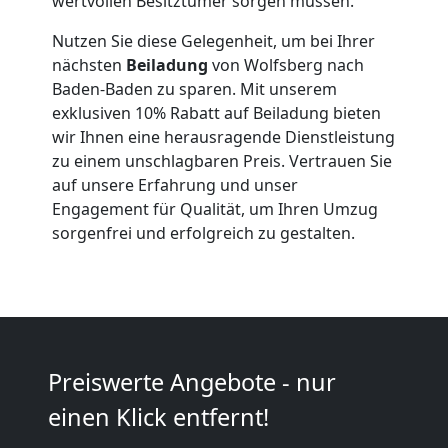
wertvollen Besitztümer sorgen müssen.
Nutzen Sie diese Gelegenheit, um bei Ihrer
Anfrage
nächsten
Beiladung
von Wolfsberg nach
Baden-Baden zu sparen. Mit unserem
exklusiven 10% Rabatt auf Beiladung bieten
Möbeltransport
wir Ihnen eine herausragende Dienstleistung
zu einem unschlagbaren Preis. Vertrauen Sie
National
auf unsere Erfahrung und unser
Engagement für Qualität, um Ihren Umzug
sorgenfrei und erfolgreich zu gestalten.
Möbeltransport
International
Beiladung
Preiswerte Angebote - nur
einen Klick entfernt!
National