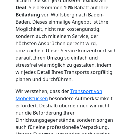
Sichern Sie sich jetzt unseren exklusiven
Deal
: Sie bekommen 10% Rabatt auf Ihre
Beiladung
von Wolfsberg nach Baden-
Küchenumzug
Baden. Dieses einmalige Angebot ist Ihre
Möglichkeit, nicht nur kostengünstig,
Wolfsberg
sondern auch mit einem Service, der
höchsten Ansprüchen gerecht wird,
umzuziehen. Unser Service konzentriert sich
Umzug
darauf, Ihren Umzug so einfach und
stressfrei wie möglich zu gestalten, indem
und
wir jedes Detail Ihres Transports sorgfältig
planen und durchführen.
Lagerung
Wir verstehen, dass der
Transport von
Möbelstücken
besondere Aufmerksamkeit
Wolfsberg
erfordert. Deshalb übernehmen wir nicht
nur die Beförderung Ihrer
Einrichtungsgegenstände, sondern sorgen
Full-
auch für eine professionelle Verpackung.