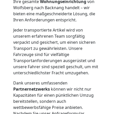
Ihre gesamte
Wohnungseinrichtung
von
Möbelmontage
Wolfsberg nach Backnang handelt – wir
bieten eine maßgeschneiderte Lösung, die
Ihren Anforderungen entspricht.
Wolfsberg
Jeder transportierte Artikel wird von
unserem erfahrenen Team sorgfältig
Möbeltransport
verpackt und gesichert, um einen sicheren
Transport zu gewährleisten. Unsere
Wolfsberg
Fahrzeuge sind für vielfältige
Transportanforderungen ausgerüstet und
unsere Fahrer sind speziell geschult, um mit
Beiladung
unterschiedlichster Fracht umzugehen.
Dank unseres umfassenden
Wolfsberg
Partnernetzwerks
können wir nicht nur
Kapazitäten für einen pünktlichen Umzug
bereitstellen, sondern auch
Mini
wettbewerbsfähige Preise anbieten.
Nachdem Sie unser Anfrageformular