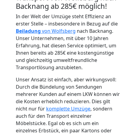
Backnang ab 285€ möglich!
In der Welt der Umzüge steht Effizienz an
erster Stelle – insbesondere in Bezug auf die
Beiladung
von Wolfsberg
nach Backnang.
Umzugshelfer
Unser Unternehmen, mit über 10 Jahren
Erfahrung, hat diesen Service optimiert, um
Wolfsberg
Ihnen bereits ab 285€ eine kostengünstige
und gleichzeitig umweltfreundliche
Transportlösung anzubieten.
Möbeltaxi
Unser Ansatz ist einfach, aber wirkungsvoll:
Wolfsberg
Durch die Bündelung von Sendungen
mehrerer Kunden auf einem LKW können wir
die Kosten erheblich reduzieren. Dies gilt
Kleintransport
nicht nur für
komplette Umzüge
, sondern
auch für den Transport einzelner
Wolfsberg
Möbelstücke. Egal ob es sich um ein
einzelnes Erbstück, ein paar Kartons oder