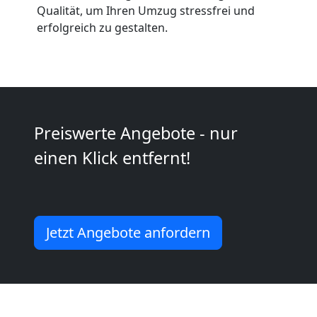
Anfrage
Qualität, um Ihren Umzug stressfrei und
erfolgreich zu gestalten.
Möbeltransport
National
Preiswerte Angebote - nur
Möbeltransport
einen Klick entfernt!
International
Beiladung
Jetzt Angebote anfordern
National