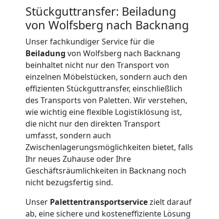
Beiladung
Stückguttransfer: Beiladung
International
von Wolfsberg nach Backnang
Unser fachkundiger Service für die
Beiladung
von Wolfsberg nach Backnang
Internationaler
beinhaltet nicht nur den Transport von
einzelnen Möbelstücken, sondern auch den
Umzug
effizienten Stückguttransfer, einschließlich
des Transports von Paletten. Wir verstehen,
wie wichtig eine flexible Logistiklösung ist,
Nationaler
die nicht nur den direkten Transport
umfasst, sondern auch
Umzug
Zwischenlagerungsmöglichkeiten bietet, falls
Ihr neues Zuhause oder Ihre
Geschäftsräumlichkeiten in Backnang noch
nicht bezugsfertig sind.
Unser
Palettentransportservice
zielt darauf
ab, eine sichere und kosteneffiziente Lösung